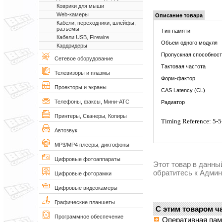
Коврики для мыши
Web-камеры
Описание товара
Кабели, переходники, шлейфы,
разъемы
Тип памяти
Кабели USB, Firewire
Объем одного модуля
Кардридеры
Пропускная способнос
Сетевое оборудование
Тактовая частота
Телевизоры и плазмы
Форм-фактор
Проекторы и экраны
CAS Latency (CL)
Телефоны, факсы, Мини-АТС
Радиатор
Принтеры, Сканеры, Копиры
Timing Reference: 5-5-
Автозвук
MP3/MP4 плееры, диктофоны
Цифровые фотоаппараты
Этот товар в данны
обратитесь к Адми
Цифровые фоторамки
Цифровые видеокамеры
Графические планшеты
С этим товаром ч
Программное обеспечение
Оперативная па