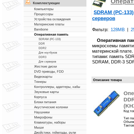
Операт
Комплектующие
Компьютеры
SDRAM (PC-133)
Процессоры
серверов
Устройства охлаждения
Материнские платы
Фильтр:
128MB
|
2
Barebone
Оперативная память
Оперативная па
SDRAM (PC-133)
DDR
микросхемы памяти
DDR2
материнской плате.
Для ноутбуков
типами: память SD
DDR3
SDRAM, DDR-3 SD
Для серверов
Жесткие диски
DVD приводы, FDD
Видеокарты
Описание товара
Тюнеры
Контроллеры, адаптеры, хабы
Звуковые карты
Опе
Корпуса
DDR
Блоки питания
(KH
Акустические колонки
Код то
Наушники
Микрофоны
Тип п
Объем 
Клавиатуры, наборы
Тактов
Мыши
Джойстики, геймпады, рули