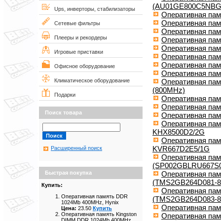
(AU01GE800C5NBG
Ups, инверторы, стабилизаторы
Оперативная пам
Оперативная пам
Сетевые фильтры
Оперативная памя
Плееры и рекордеры
Оперативная пам
Оперативная пам
Игровые приставки
Оперативная пам
Оперативная па
Офисное оборудование
Оперативная пам
Оперативная пам
Климатическое оборудование
(800MHz)
Подарки
Оперативная пам
Оперативная пам
Поиск товара
Оперативная пам
Оперативная пам
KHX8500D2/2G
Оперативная пам
KVR667D2E5/1G
Расширенный поиск
Оперативная пам
(SP002GBLRU667S0
Оперативная па
Быстрая покупка
(TMS2GB264D081-8
Купить:
Оперативная па
Оперативная память DDR
(TMS2GB264D083-8
1024Mb 400MHz, Hynix
Оперативная пам
Цена:
23.50
Купить
Оперативная память Kingston
Оперативная па
DIMM DDR 1024Mb 400MHz,