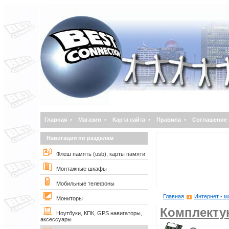
Главная
•
Магазин
•
Карта сайта
•
Правила
•
Соглашение
Навигация по разделам
Флеш память (usb), карты памяти
Монтажные шкафы
Мобильные телефоны
Главная
Интернет - м
Мониторы
Комплект
Ноутбуки, КПК, GPS навигаторы,
аксессуары