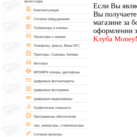
аксессуары
Если Вы явля
Комплектующие
Вы получаете
Сетевое оборудование
магазине за б
Телевизоры и плазмы
оформлении з
Клуба Money
Проекторы и экраны
Телефоны, факсы, Мини-АТС
Принтеры, Сканеры, Копиры
Автозвук
MP3/MP4 плееры, диктофоны
Цифровые фотоаппараты
Цифровые фоторамки
Цифровые видеокамеры
Графические планшеты
Программное обеспечение
Ups, инверторы, стабилизаторы
Сетевые фильтры