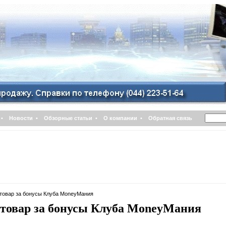
•
Новости
•
Обзорные статьи
•
О компании
•
Обратная связь
товар за бонусы Клуба MoneyМания
товар за бонусы Клуба MoneyМания