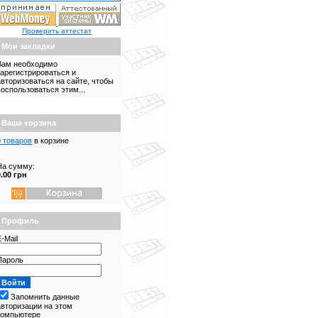
Проверить аттестат
Мои закладки
Вам необходимо
зарегистрироваться и
авторизоваться на сайте, чтобы
воспользоваться этим...
Ваша корзина
0 товаров
в корзине
На сумму:
0.00 грн
Профиль
-Mail
Пароль
Запомнить данные
авторизации на этом
компьютере