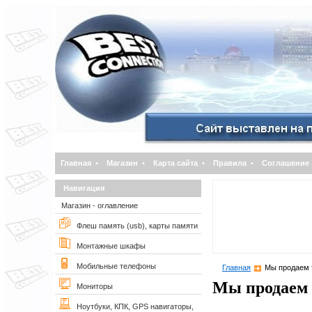
Главная
•
Магазин
•
Карта сайта
•
Правила
•
Соглашение
Навигация
Магазин - оглавление
Флеш память (usb), карты памяти
Монтажные шкафы
Мобильные телефоны
Главная
Мы продаем 
Мы продаем 
Мониторы
Ноутбуки, КПК, GPS навигаторы,