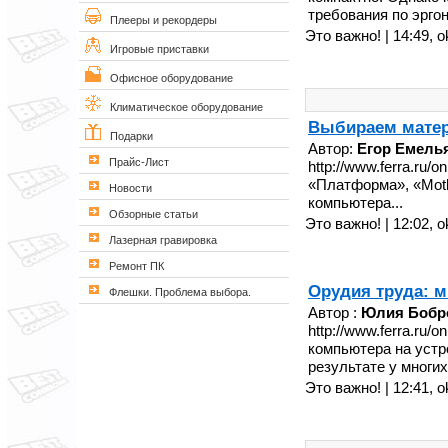
требования по эрго
Плееры и рекордеры
Это важно! | 14:49,
o
Игровые приставки
Офисное оборудование
Климатическое оборудование
Выбираем матери
Подарки
Автор:
Егор Емель
Прайс-Лист
http://www.ferra.ru
«Платформа», «Moth
Новости
компьютера...
Обзорные статьи
Это важно! | 12:02,
o
Лазерная гравировка
Ремонт ПК
Орудия труда: 
Флешки. Проблема выбора.
Автор :
Юлия Бобр
http://www.ferra.ru/o
компьютера на устр
результате у многих
Это важно! | 12:41,
o