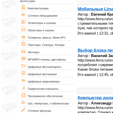
аксессуары
Мобильные Linu
Комплектующие
Автор :
Евгений Кр
Сетевое оборудование
http://www.ferra.ru
стремительными тем
Телевизоры и плазмы
бум, пик которого п
Проекторы и экраны
Это важно! | 12:31,
o
Телефоны, факсы, Мини-АТС
Принтеры, Сканеры, Копиры
Выбор блока пит
Автозвук
Автор :
Василий З
MP3/MP4 плееры, диктофоны
http://www.ferra.ru/
потребляет совреме
Цифровые фотоаппараты
Какие блоки питания
Это важно! | 12:45,
o
Цифровые фоторамки
Цифровые видеокамеры
Графические планшеты
Программное обеспечение
Компьютер долж
Автор :
Александр
Ups, инверторы, стабилизаторы
http://www.ferra.ru/
Сетевые фильтры
компактно. Однако 