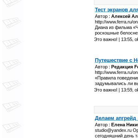
Тест экранов дл
Автор :
Алексей Ал
http://www.ferra.ru/
Диана из фильма «Ч
роскошные белоснеж
Это важно! | 13:55,
o
Путешествие с H
Автор :
Редакция Fe
http://www.ferra.ru/
«Правила поведени
задумывались ли вы
Это важно! | 13:59,
o
Делаем апгрейд
Автор :
Елена Ники
studio@yandex.ru Ори
сегодняшний день та