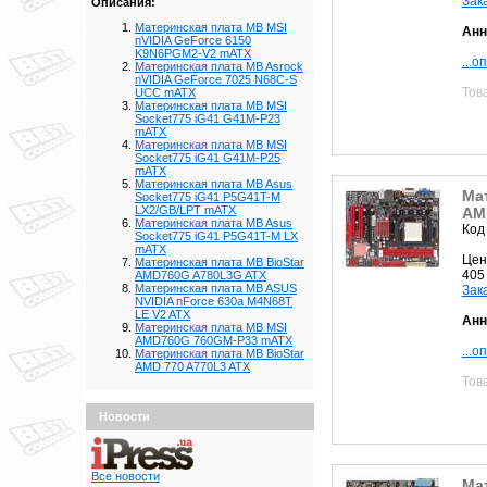
Зак
Описания:
Материнская плата MB MSI
Анн
nVIDIA GeForce 6150
K9N6PGM2-V2 mATX
...о
Материнская плата MB Asrock
nVIDIA GeForce 7025 N68C-S
Тов
UCC mATX
Материнская плата MB MSI
Socket775 iG41 G41M-P23
mATX
Материнская плата MB MSI
Socket775 iG41 G41M-P25
mATX
Материнская плата MB Asus
Мат
Socket775 iG41 P5G41T-M
LX2/GB/LPT mATX
AM
Материнская плата MB Asus
Код
Socket775 iG41 P5G41T-M LX
mATX
Цен
Материнская плата MB BioStar
405
AMD760G A780L3G ATX
Материнская плата MB ASUS
Зак
NVIDIA nForce 630a M4N68T
LE V2 ATX
Анн
Материнская плата MB MSI
AMD760G 760GM-P33 mATX
...о
Материнская плата MB BioStar
AMD 770 A770L3 ATX
Тов
Новости
Все новости
Ма