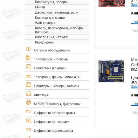
377
Клавиатуры, наборы
Зак
Мыши
Джойстики, геймпады, рули
Анн
Коврики для мыши
...о
Web-камеры
Кабели, переходники, шлейфы,
Тов
разъемы
Кабели USB, Firewire
Кардридеры
Сетевое оборудование
Мат
Телевизоры и плазмы
Ge
Проекторы и экраны
Код
Телефоны, факсы, Мини-АТС
Цен
369
Принтеры, Сканеры, Копиры
Зак
Анн
Автозвук
...о
MP3/MP4 плееры, диктофоны
Тов
Цифровые фотоаппараты
Цифровые фоторамки
Цифровые видеокамеры