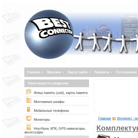
Главная
•
Магазин
•
Карта сайта
•
Правила
•
Соглашение
Навигация по разделам
Флеш память (usb), карты памяти
Монтажные шкафы
Мобильные телефоны
Главная
Интернет - м
Мониторы
Комплект
Ноутбуки, КПК, GPS навигаторы,
аксессуары