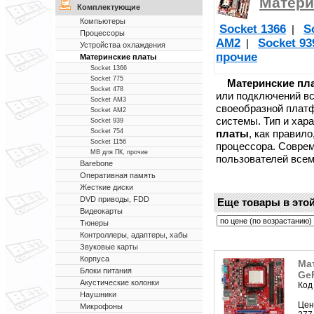
Матери
Комплектующие
Компьютеры
Socket 1366
S
|
Процессоры
AM2
Socket 93
|
Устройства охлаждения
прочие
Материнские платы
Socket 1366
Socket 775
Материнские пл
Socket 478
или подключений в
Socket AM3
своеобразной платф
Socket AM2
системы. Тип и хар
Socket 939
платы
, как правил
Socket 754
Socket 1156
процессора. Совре
MB для ПК, прочие
пользователей все
Barebone
Оперативная память
Жесткие диски
DVD приводы, FDD
Еще товары в этой
Видеокарты
Тюнеры
Контроллеры, адаптеры, хабы
Звуковые карты
Корпуса
Мат
Блоки питания
Ge
Акустические колонки
Код
Наушники
Цен
Микрофоны