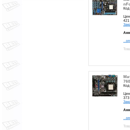
nFo
Код
Цен
421
Зак
Анн
...о
Тов
Ма
76
Код
Цен
373
Зак
Анн
...о
Тов