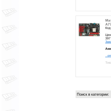
Мат
A7
Код
Цен
397
Зак
Анн
...о
Тов
Поиск в категории