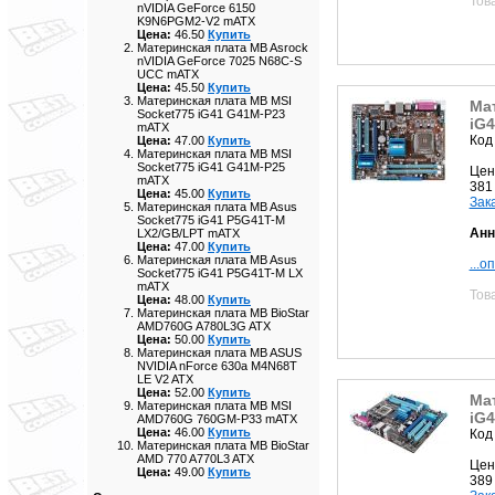
Тов
nVIDIA GeForce 6150
K9N6PGM2-V2 mATX
Цена:
46.50
Купить
Материнская плата MB Asrock
nVIDIA GeForce 7025 N68C-S
UCC mATX
Цена:
45.50
Купить
Материнская плата MB MSI
Ма
Socket775 iG41 G41M-P23
iG
mATX
Код
Цена:
47.00
Купить
Материнская плата MB MSI
Socket775 iG41 G41M-P25
Цен
mATX
381
Цена:
45.00
Купить
Зак
Материнская плата MB Asus
Socket775 iG41 P5G41T-M
Анн
LX2/GB/LPT mATX
Цена:
47.00
Купить
Материнская плата MB Asus
...о
Socket775 iG41 P5G41T-M LX
mATX
Тов
Цена:
48.00
Купить
Материнская плата MB BioStar
AMD760G A780L3G ATX
Цена:
50.00
Купить
Материнская плата MB ASUS
NVIDIA nForce 630a M4N68T
LE V2 ATX
Цена:
52.00
Купить
Ма
Материнская плата MB MSI
iG
AMD760G 760GM-P33 mATX
Цена:
46.00
Купить
Код
Материнская плата MB BioStar
AMD 770 A770L3 ATX
Цен
Цена:
49.00
Купить
389