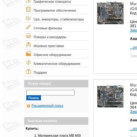
Графические планшеты
Ма
iG
Программное обеспечение
Код
Ups, инверторы, стабилизаторы
Цен
381
Сетевые фильтры
Зак
Плееры и рекордеры
Анн
Игровые приставки
...о
Офисное оборудование
Тов
Климатическое оборудование
Подарки
Поиск товара
Ма
iG
Код
Цен
Расширенный поиск
364
Зак
Анн
Быстрая покупка
...о
Купить:
Материнская плата MB MSI