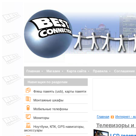
Главная
•
Магазин
•
Карта сайта
•
Правила
•
Соглашение
Навигация по разделам
Флеш память (usb), карты памяти
Монтажные шкафы
Мобильные телефоны
Главная
Интернет - м
Мониторы
Телевизоры и
Ноутбуки, КПК, GPS навигаторы,
аксессуары
LCD телев