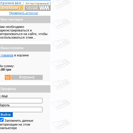
Проверить аттестат
Мои закладки
Вам необходимо
зарегистрироваться и
авторизоваться на сайте, чтобы
воспользоваться этим...
Ваша корзина
0 товаров
в корзине
На сумму:
0.00 грн
Профиль
-Mail
Пароль
Запомнить данные
авторизации на этом
компьютере