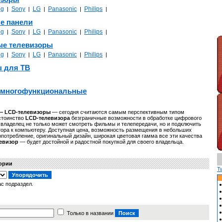
ng
Sony
LG
Panasonic
Philips
|
|
|
|
|
е панели
ng
Sony
LG
Panasonic
Philips
|
|
|
|
|
ые телевизоры
ng
Sony
LG
Panasonic
Philips
|
|
|
|
|
ы для ТВ
 многофункциональные
 — LCD-телевизоры
— сегодня считаются самым перспективным типом
остоинство
LCD-телевизора
безграничные возможности в обработке цифрового
 владелец не только может смотреть фильмы и телепередачи, но и подключить
ора к компьютеру. Доступная цена, возможность размещения в небольших
потребление, оригинальный дизайн, широкая цветовая гамма все эти качества
евизор
— будет достойной и радостной покупкой для своего владельца.
гории
T
с подраздел.
Только в названии