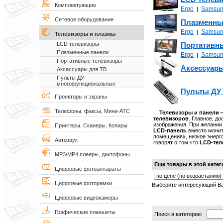
Комплектующие
Ergo
Samsu
|
Сетевое оборудование
Плазменны
Ergo
Samsu
|
Телевизоры и плазмы
Портативн
LCD телевизоры
Плазменные панели
Ergo
Samsu
|
Портативные телевизоры
Аксессуар
Аксессуары для ТВ
Пульты ДУ
многофункциональные
Пульты ДУ
Проекторы и экраны
Телефоны, факсы, Мини-АТС
Телевизоры и панели
телевизоров
. Главное, д
изображения. При желании
Принтеры, Сканеры, Копиры
LCD-панель
вместо монит
помещениях, низкое энерго
Автозвук
говорят о том что
LCD-тел
MP3/MP4 плееры, диктофоны
Еще товары в этой кате
Цифровые фотоаппараты
Цифровые фоторамки
Выберите интересующий Ва
Цифровые видеокамеры
Графические планшеты
Поиск в категории: