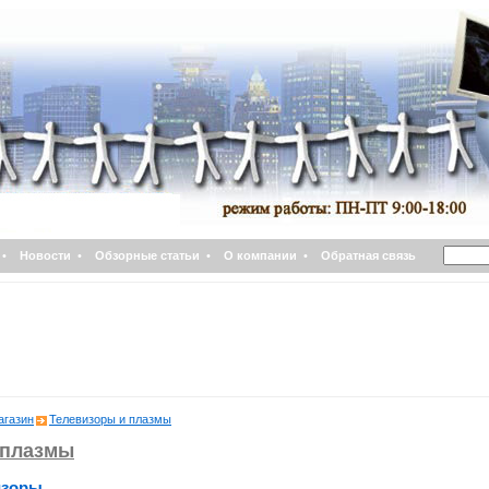
•
Новости
•
Обзорные статьи
•
О компании
•
Обратная связь
агазин
Телевизоры и плазмы
 плазмы
изоры