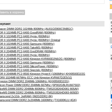
окупают
Apacer DIMM DDR2 1024Mb 800MHz (AU01GE800C5NBGC)
DR II 1024MB PC2-6400 GoodRAM (800MHz)
R II 1024MB PC2-6400 Hynix (800MHz)
R II 1024MB PC2-6400 Hynix (800MHz) Original
DR II 1024MB PC2-6400 Samsung (800MHz)
DR II 1024MB PC2-6400 TakeMS (800MHz)
DR II 2048MB PC2-6400 GooDRAM (800MHz)
R II 2048MB PC2-6400 Hynix (800MHz)
DR II 2048MB PC2-6400 Kingston KVR800D2N6/2G (800MHz)
DR II 2048MB PC2-6400 Samsung (800MHz)
R II 2048MB PC2-6400 SiliconPower (800MHz)
R II 2048MB PC2-6400 Spectek (800MHz)
R II 2048MB PC2-8500 Kingston HyperX (1066MHz) KHX8500D2/2G
DRII 1024MB 667MHz ECC Unb Kingston KVR667D2E5/1G
E
ingston DIMM DDR2 2048Mb 1066MHz (KHX8500D2/2G)
ilicon Power DIMM DDR2 2048Mb 667Mhz (SP002GBLRU667S02)
TakeMS DIMM DDR2 2048Mb 800MHz (TMS2GB264D081-805AV)
TakeMS DIMM DDR2 2048Mb 800MHz (TMS2GB264D083-805EE)
ranscend 2x1Gb, JetRAM (JM2GDDR2-8K)
ranscend DIMM DDR2 2x2048Mb 1600MHz (TX1600KLU-4GK)