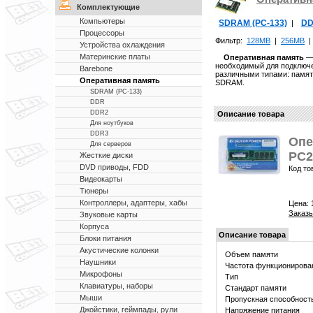
Комплектующие
Компьютеры
SDRAM (PC-133)
D
|
Процессоры
Фильтр:
128MB
|
256MB
Устройства охлаждения
Материнские платы
Оперативная память
— 
необходимый для подключе
Barebone
различными типами: памя
Оперативная память
SDRAM.
SDRAM (PC-133)
DDR
DDR2
Описание товара
Для ноутбуков
DDR3
Опе
Для серверов
PC2
Жесткие диски
DVD приводы, FDD
Код то
Видеокарты
Тюнеры
Контроллеры, адаптеры, хабы
Цена:
Заказы
Звуковые карты
Корпуса
Описание товара
Блоки питания
Акустические колонки
Объем памяти
Наушники
Частота функционирова
Микрофоны
Тип
Клавиатуры, наборы
Стандарт памяти
Мыши
Пропускная способност
Джойстики, геймпады, рули
Напряжение питания