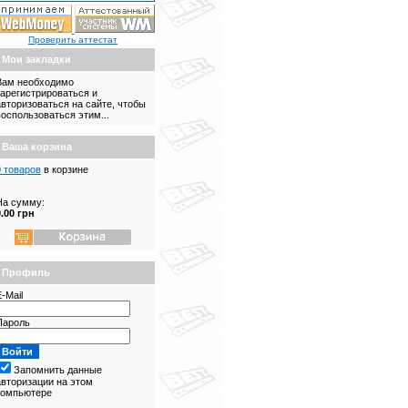
Проверить аттестат
Мои закладки
Вам необходимо
зарегистрироваться и
авторизоваться на сайте, чтобы
воспользоваться этим...
Ваша корзина
0 товаров
в корзине
На сумму:
0.00 грн
Профиль
-Mail
Пароль
Запомнить данные
авторизации на этом
компьютере