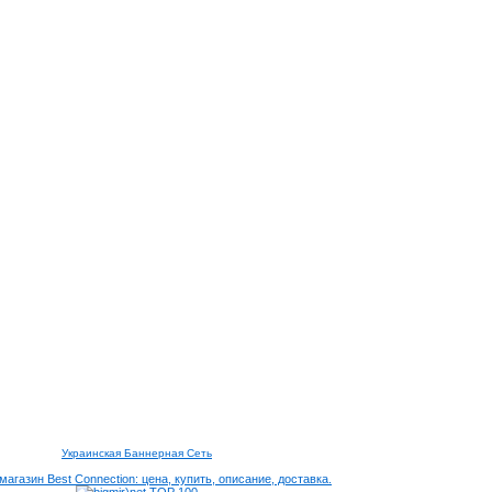
Украинская Баннерная Сеть
агазин Best Connection: цена, купить, описание, доставка.