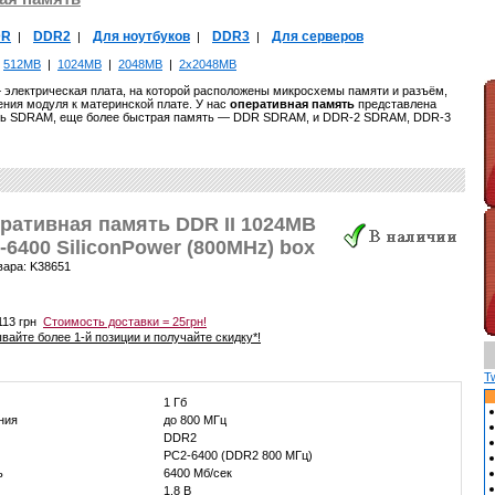
DR
DDR2
Для ноутбуков
DDR3
Для серверов
|
|
|
|
|
512MB
|
1024MB
|
2048MB
|
2x2048MB
электрическая плата, на которой расположены микросхемы памяти и разъём,
ния модуля к материнской плате. У нас
оперативная память
представлена
ть SDRAM, еще более быстрая память — DDR SDRAM, и DDR-2 SDRAM, DDR-3
ративная память DDR II 1024MB
-6400 SiliconPower (800MHz) box
вара: K38651
113 грн
Стоимость доставки = 25грн!
вайте более 1-й позиции и получайте скидку*!
T
1 Гб
ния
до 800 МГц
DDR2
PC2-6400 (DDR2 800 МГц)
ь
6400 Мб/сек
1.8 В