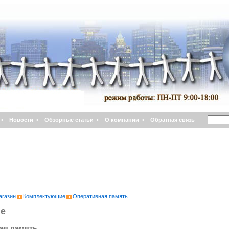
•
Новости
•
Обзорные статьи
•
О компании
•
Обратная связь
агазин
Комплектующие
Оперативная память
е
ая память