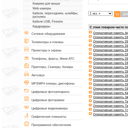
Коврики для мыши
Web-камеры
Кабели, переходники, шлейфы,
разъемы
Кабели USB, Firewire
Кардридеры
С этим товаром часто п
Оперативная память 
Сетевое оборудование
Оперативная память D
Оперативная память DD
Телевизоры и плазмы
Оперативная память DD
Оперативная память D
Проекторы и экраны
Оперативная память D
Оперативная память D
Телефоны, факсы, Мини-АТС
Оперативная память DD
Принтеры, Сканеры, Копиры
Оперативная память D
Оперативная память D
Автозвук
Оперативная память DD
Оперативная память DD
MP3/MP4 плееры, диктофоны
Оперативная память DD
Оперативная память D
Цифровые фотоаппараты
Оперативная память K
Оперативная память S
Цифровые фоторамки
Оперативная память 
Оперативная память 
Цифровые видеокамеры
Оперативная память T
Оперативная память T
Графические планшеты
Программное обеспечение