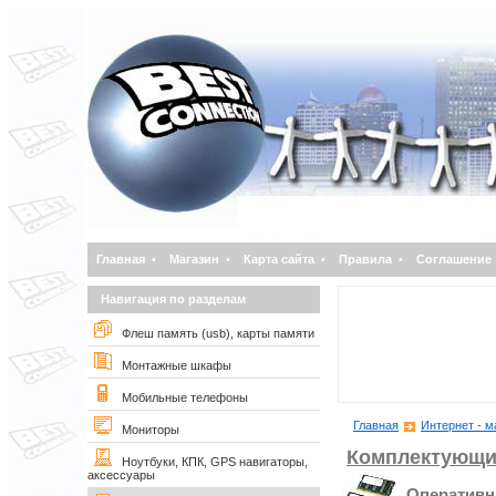
Главная
•
Магазин
•
Карта сайта
•
Правила
•
Соглашение
Навигация по разделам
Флеш память (usb), карты памяти
Монтажные шкафы
Мобильные телефоны
Главная
Интернет - м
Мониторы
Комплектующи
Ноутбуки, КПК, GPS навигаторы,
аксессуары
Оперативн