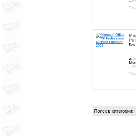
...о
Това
Mic
Pub
Код 
Анн
Micr
...о
Това
Поиск в категории