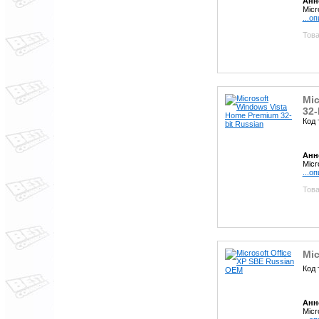
Анн
Micr
...о
Това
Mic
32-
Код 
Анн
Micr
...о
Това
Mic
Код 
Анн
Micr