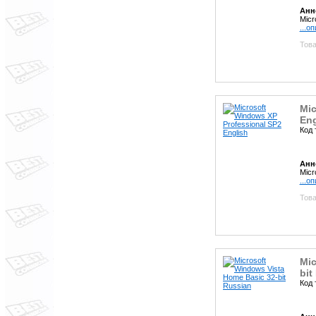
Анн
Micr
...о
Това
Mic
Eng
Код 
Анн
Micr
...о
Това
Mic
bit
Код 