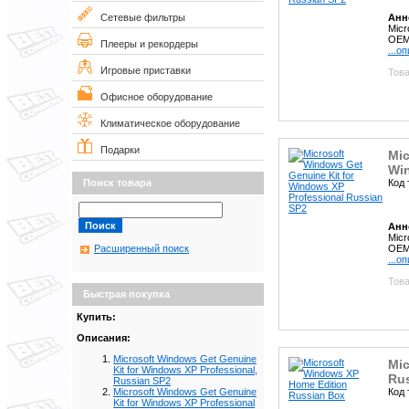
Анн
Сетевые фильтры
Micr
OEM,
Плееры и рекордеры
...о
Игровые приставки
Това
Офисное оборудование
Климатическое оборудование
Подарки
Mic
Win
Код 
Поиск товара
Анн
Micr
OEM,
Расширенный поиск
...о
Това
Быстрая покупка
Купить:
Описания:
Microsoft Windows Get Genuine
Mic
Kit for Windows XP Professional,
Ru
Russian SP2
Код 
Microsoft Windows Get Genuine
Kit for Windows XP Professional