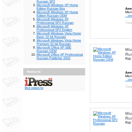
Russian SP2
Microsoft Windows XP Home
Анн
Edition Russian Box
Micr
Microsoft Windows XP Home
...о
Edition Russian OEM
Microsoft Windows XP
Това
Professional SP2 Russian
Microsoft Windows XP
Professional SP2 English
Microsoft Windows Vista Home
Basic 32-bit Russian
Microsoft Windows Vista Home
Premium 32-bit Russian
Microsoft Office XP SBE
Mic
Russian OEM
Ru
Microsoft Office XP Professional
Russian Publisher 2002
Код 
Новости
Анн
Micr
...о
Това
Все новости
Mic
Ru
Код 