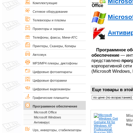
Microsof
Комплектующие
Сетевое оборудование
Microso
Телевизоры и плазмы
Проекторы и экраны
Антиви
Телефоны, факсы, Мини-АТС
Принтеры, Сканеры, Копиры
Программное об
обеспечение
— инт
Автозвук
представлено
прог
MP3/MP4 плееры, диктофоны
корпоративной сети
(Microsoft Windows, 
Цифровые фотоаппараты
Цифровые фоторамки
Еще товары в этой
Цифровые видеокамеры
Графические планшеты
Программное обеспечение
Microsoft Office
Mic
Microsoft Windows
Win
Антивирус
Код 
Ups, инверторы, стабилизаторы