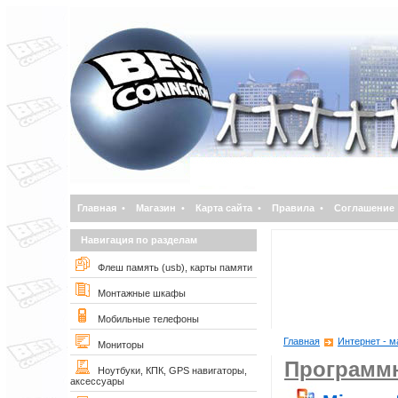
Главная
•
Магазин
•
Карта сайта
•
Правила
•
Соглашение
Навигация по разделам
Флеш память (usb), карты памяти
Монтажные шкафы
Мобильные телефоны
Главная
Интернет - м
Мониторы
Программн
Ноутбуки, КПК, GPS навигаторы,
аксессуары