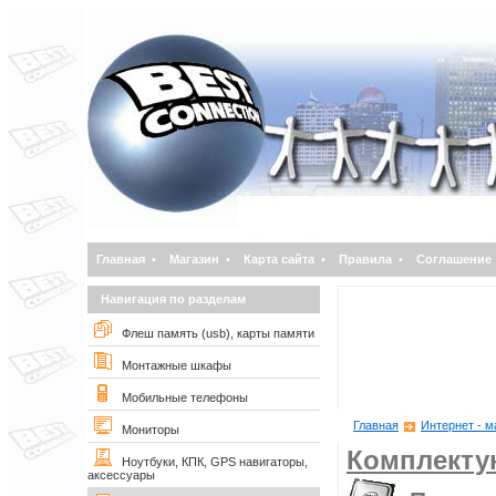
Главная
•
Магазин
•
Карта сайта
•
Правила
•
Соглашение
Навигация по разделам
Флеш память (usb), карты памяти
Монтажные шкафы
Мобильные телефоны
Главная
Интернет - м
Мониторы
Комплект
Ноутбуки, КПК, GPS навигаторы,
аксессуары