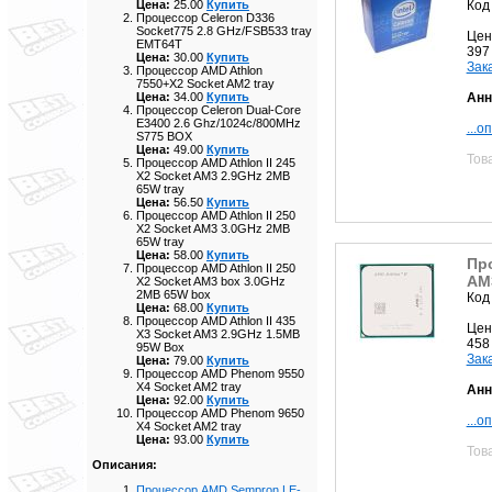
Код
Цена:
25.00
Купить
Процессор Celeron D336
Socket775 2.8 GHz/FSB533 tray
Цен
EMT64T
397
Цена:
30.00
Купить
Зак
Процессор AMD Athlon
7550+X2 Socket AM2 tray
Анн
Цена:
34.00
Купить
Процессор Celeron Dual-Core
E3400 2.6 Ghz/1024с/800MHz
...о
S775 BOX
Цена:
49.00
Купить
Тов
Процессор AMD Athlon II 245
X2 Socket AM3 2.9GHz 2MB
65W tray
Цена:
56.50
Купить
Процессор AMD Athlon II 250
X2 Socket AM3 3.0GHz 2MB
65W tray
Цена:
58.00
Купить
Про
Процессор AMD Athlon II 250
AM3
X2 Socket AM3 box 3.0GHz
2MB 65W box
Код
Цена:
68.00
Купить
Процессор AMD Athlon II 435
Цен
X3 Socket AM3 2.9GHz 1.5MB
458
95W Box
Зак
Цена:
79.00
Купить
Процессор AMD Phenom 9550
X4 Socket AM2 tray
Анн
Цена:
92.00
Купить
Процессор AMD Phenom 9650
...о
X4 Socket AM2 tray
Цена:
93.00
Купить
Тов
Описания:
Процессор AMD Sempron LE-