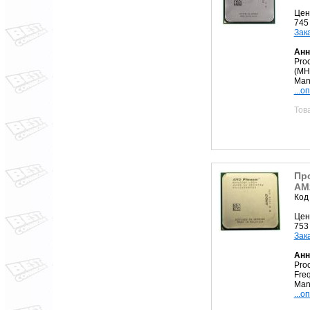
Цен
745
Зак
Анн
Pro
(MH
Man
...о
Тов
Пр
AM2
Код
Цен
753
Зак
Анн
Pro
Fre
Manu
...о