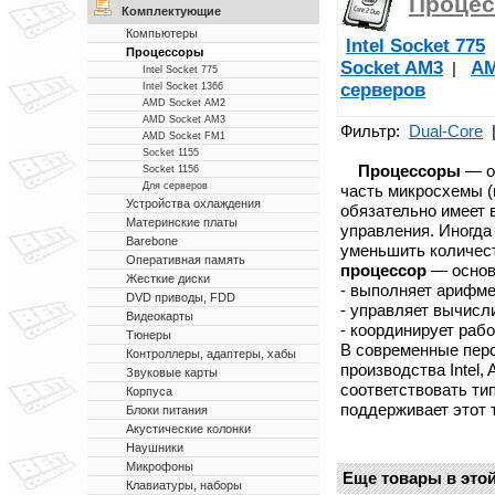
Проце
Комплектующие
Компьютеры
Intel Socket 775
Процессоры
Socket AM3
AM
|
Intel Socket 775
серверов
Intel Socket 1366
AMD Socket AM2
AMD Socket AM3
Фильтр:
Dual-Core
AMD Socket FM1
Socket 1155
Процессоры
— о
Socket 1156
Для серверов
часть микросхемы (
Устройства охлаждения
обязательно имеет
Материнские платы
управления. Иногда
Barebone
уменьшить количес
Оперативная память
процессор
— основ
Жесткие диски
- выполняет арифме
DVD приводы, FDD
- управляет вычисл
Видеокарты
- координирует раб
Тюнеры
В современные пер
Контроллеры, адаптеры, хабы
производства Intel,
Звуковые карты
соответствовать тип
Корпуса
поддерживает этот 
Блоки питания
Акустические колонки
Наушники
Микрофоны
Еще товары в этой
Клавиатуры, наборы