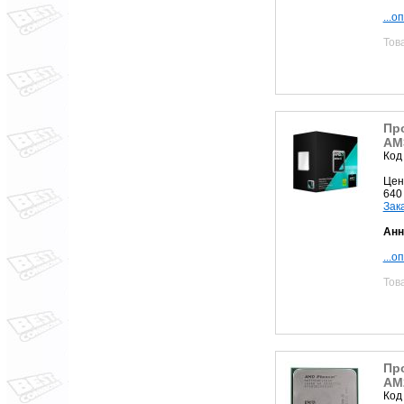
...о
Тов
Про
AM
Код
Цен
640
Зак
Анн
...о
Тов
Пр
AM2
Код