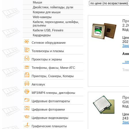
Мыши
Джойстики, геймпады, рули
Коврики для мыши
Web-камеры
Пр
Кабели, переходники, шлейфы,
2.2
разъемы
Код
Кабели USB, Firewire
Кардридеры
Цен
202
Сетевое оборудование
Зак
Телевизоры и плазмы
Анн
Проекторы и экраны
...о
Телефоны, факсы, Мини-АТС
Тов
Принтеры, Сканеры, Копиры
Автозвук
MP3/MP4 плееры, диктофоны
Про
Цифровые фотоаппараты
GH
Код
Цифровые фоторамки
Цен
Цифровые видеокамеры
243
Зак
Графические планшеты