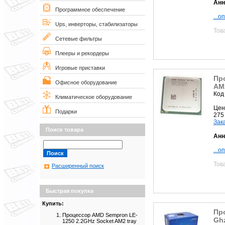
Анн
Программное обеспечение
...о
Ups, инверторы, стабилизаторы
Тов
Сетевые фильтры
Плееры и рекордеры
Игровые приставки
Пр
Офисное оборудование
AM2
Код
Климатическое оборудование
Цен
Подарки
275
Зак
Поиск товара
Анн
...о
Тов
Расширенный поиск
Быстрая покупка
Купить:
Про
Процессор AMD Sempron LE-
Gh
1250 2.2GHz Socket AM2 tray