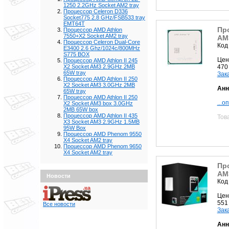
1250 2.2GHz Socket AM2 tray
Процессор Celeron D336
Socket775 2.8 GHz/FSB533 tray
EMT64T
Про
Процессор AMD Athlon
7550+X2 Socket AM2 tray
AM3
Процессор Celeron Dual-Core
Код
E3400 2.6 Ghz/1024с/800MHz
S775 BOX
Цен
Процессор AMD Athlon II 245
470
X2 Socket AM3 2.9GHz 2MB
65W tray
Зак
Процессор AMD Athlon II 250
X2 Socket AM3 3.0GHz 2MB
Анн
65W tray
Процессор AMD Athlon II 250
...о
X2 Socket AM3 box 3.0GHz
2MB 65W box
Процессор AMD Athlon II 435
Тов
X3 Socket AM3 2.9GHz 1.5MB
95W Box
Процессор AMD Phenom 9550
X4 Socket AM2 tray
Процессор AMD Phenom 9650
X4 Socket AM2 tray
Про
AM
Новости
Код
Цен
551
Все новости
Зак
Анн