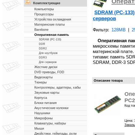
Операт
Комплектующие
Компьютеры
SDRAM (PC-133)
Процессоры
серверов
Устройства охлаждения
Материнские платы
Фильтр:
128MB
|
2
Barebone
Оперативная память
Оперативная па
SDRAM (PC-133)
DDR
микросхемы памяти
DDR2
материнской плате.
Для ноутбуков
типами: память SD
DDR3
SDRAM, DDR-3 SD
Для серверов
Жесткие диски
DVD приводы, FDD
Видеокарты
Описание товара
Тюнеры
Контроллеры, адаптеры, хабы
Звуковые карты
Опе
Корпуса
PC2
Блоки питания
Код то
Акустические колонки
Наушники
Микрофоны
Цена:
Клавиатуры, наборы
Заказы
Мыши
Джойстики, геймпады, рули