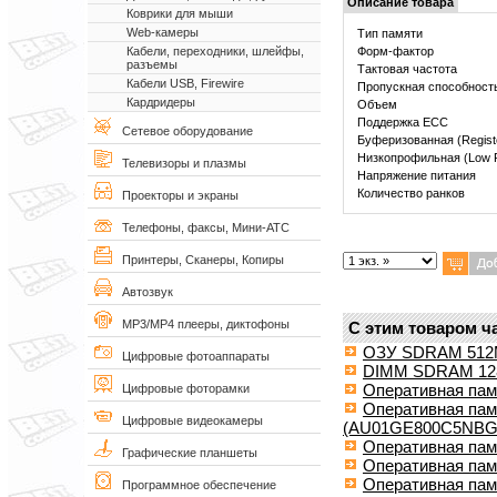
Описание товара
Коврики для мыши
Web-камеры
Тип памяти
Форм-фактор
Кабели, переходники, шлейфы,
разъемы
Тактовая частота
Кабели USB, Firewire
Пропускная способност
Кардридеры
Объем
Поддержка ECC
Сетевое оборудование
Буферизованная (Regist
Низкопрофильная (Low Pr
Телевизоры и плазмы
Напряжение питания
Количество ранков
Проекторы и экраны
Телефоны, факсы, Мини-АТС
Принтеры, Сканеры, Копиры
Автозвук
MP3/MP4 плееры, диктофоны
С этим товаром ч
ОЗУ SDRAM 512M
Цифровые фотоаппараты
DIMM SDRAM 128M
Оперативная пам
Цифровые фоторамки
Оперативная па
Цифровые видеокамеры
(AU01GE800C5NBG
Оперативная пам
Графические планшеты
Оперативная памя
Оперативная пам
Программное обеспечение