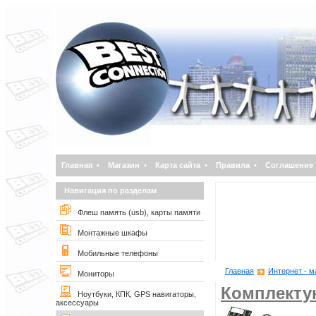
Главная
•
Магазин
•
Карта сайта
•
Правила
•
Соглашение
Навигация по разделам
Флеш память (usb), карты памяти
Монтажные шкафы
Мобильные телефоны
Главная
Интернет - м
Мониторы
Комплект
Ноутбуки, КПК, GPS навигаторы,
аксессуары