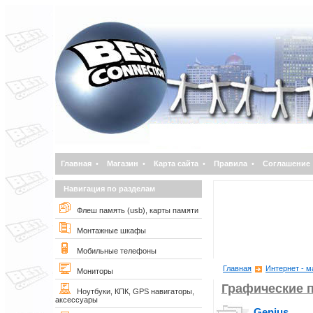
Главная
•
Магазин
•
Карта сайта
•
Правила
•
Соглашение
Навигация по разделам
Флеш память (usb), карты памяти
Монтажные шкафы
Мобильные телефоны
Главная
Интернет - м
Мониторы
Графические 
Ноутбуки, КПК, GPS навигаторы,
аксессуары
Genius