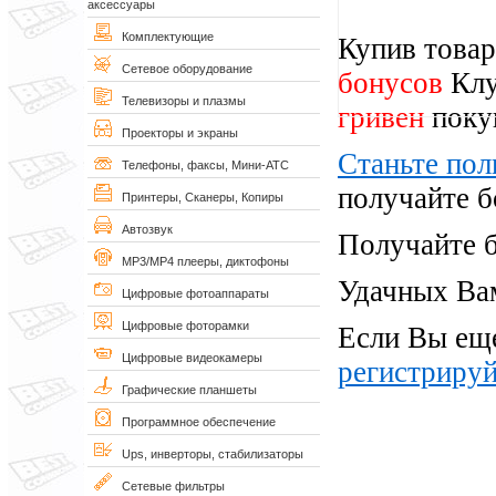
аксессуары
Комплектующие
Купив товар
Сетевое оборудование
бонусов
Клу
Телевизоры и плазмы
гривен
поку
Проекторы и экраны
Станьте по
Телефоны, факсы, Мини-АТС
получайте б
Принтеры, Сканеры, Копиры
Автозвук
Получайте 
MP3/MP4 плееры, диктофоны
Удачных Ва
Цифровые фотоаппараты
Цифровые фоторамки
Если Вы еще
Цифровые видеокамеры
регистрируй
Графические планшеты
Программное обеспечение
Ups, инверторы, стабилизаторы
Сетевые фильтры