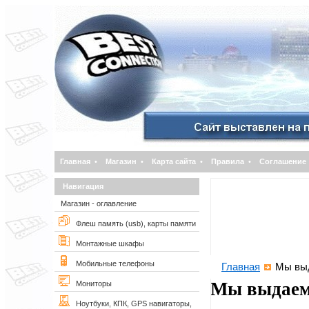
Главная
•
Магазин
•
Карта сайта
•
Правила
•
Соглашение
Навигация
Магазин - оглавление
Флеш память (usb), карты памяти
Монтажные шкафы
Мобильные телефоны
Главная
Мы выд
Мы выдаем
Мониторы
Ноутбуки, КПК, GPS навигаторы,