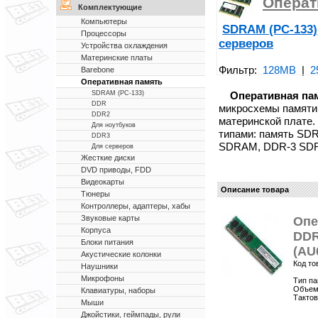
Операт
Комплектующие
Компьютеры
SDRAM (PC-133)
Процессоры
серверов
Устройства охлаждения
Материнские платы
Фильтр:
128MB
|
2
Barebone
Оперативная память
Оперативная па
SDRAM (PC-133)
DDR
микросхемы памяти
DDR2
материнской плате.
Для ноутбуков
типами: память SD
DDR3
SDRAM, DDR-3 SD
Для серверов
Жесткие диски
DVD приводы, FDD
Видеокарты
Описание товара
Тюнеры
Контроллеры, адаптеры, хабы
Звуковые карты
Опе
Корпуса
DDR
Блоки питания
(AU
Акустические колонки
Код то
Наушники
Микрофоны
Тип п
Объем 
Клавиатуры, наборы
Тактов
Мыши
Джойстики, геймпады, рули