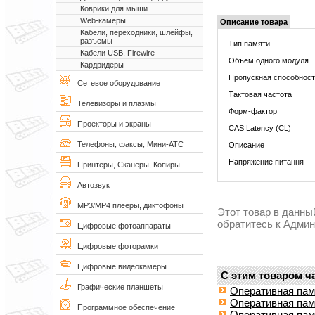
Коврики для мыши
Web-камеры
Описание товара
Кабели, переходники, шлейфы,
разъемы
Тип памяти
Кабели USB, Firewire
Объем одного модуля
Кардридеры
Пропускная способнос
Сетевое оборудование
Тактовая частота
Телевизоры и плазмы
Форм-фактор
Проекторы и экраны
CAS Latency (CL)
Телефоны, факсы, Мини-АТС
Описание
Напряжение питання
Принтеры, Сканеры, Копиры
Автозвук
MP3/MP4 плееры, диктофоны
Этот товар в данны
обратитесь к Адми
Цифровые фотоаппараты
Цифровые фоторамки
Цифровые видеокамеры
С этим товаром ч
Графические планшеты
Оперативная пам
Оперативная пам
Программное обеспечение
Оперативная памя