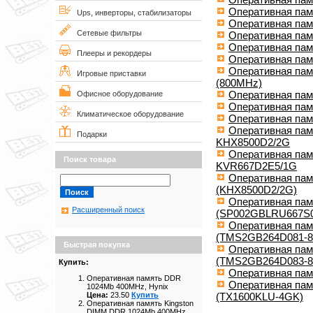
Оперативная пам
Ups, инверторы, стабилизаторы
Оперативная пам
Сетевые фильтры
Оперативная пам
Оперативная па
Плееры и рекордеры
Оперативная пам
Оперативная пам
Игровые приставки
(800MHz)
Оперативная пам
Офисное оборудование
Оперативная пам
Климатическое оборудование
Оперативная пам
Оперативная пам
Подарки
KHX8500D2/2G
Оперативная пам
Поиск товара
KVR667D2E5/1G
Оперативная па
(KHX8500D2/2G)
Оперативная пам
Расширенный поиск
(SP002GBLRU667S0
Оперативная па
(TMS2GB264D081-8
Быстрая покупка
Оперативная па
(TMS2GB264D083-8
Купить:
Оперативная пам
Оперативная память DDR
Оперативная па
1024Mb 400MHz, Hynix
(TX1600KLU-4GK)
Цена:
23.50
Купить
Оперативная память Kingston
DIMM DDR 1024Mb 400MHz,