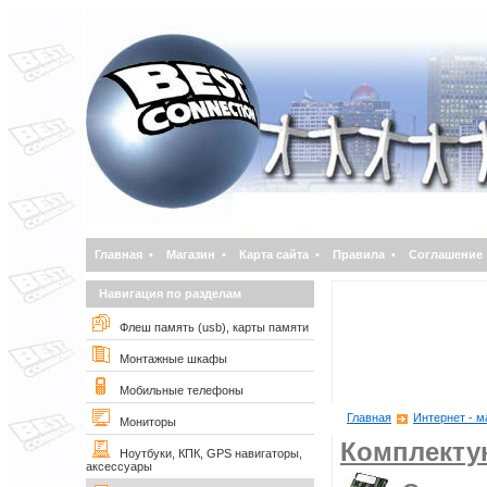
Главная
•
Магазин
•
Карта сайта
•
Правила
•
Соглашение
Навигация по разделам
Флеш память (usb), карты памяти
Монтажные шкафы
Мобильные телефоны
Главная
Интернет - м
Мониторы
Комплект
Ноутбуки, КПК, GPS навигаторы,
аксессуары