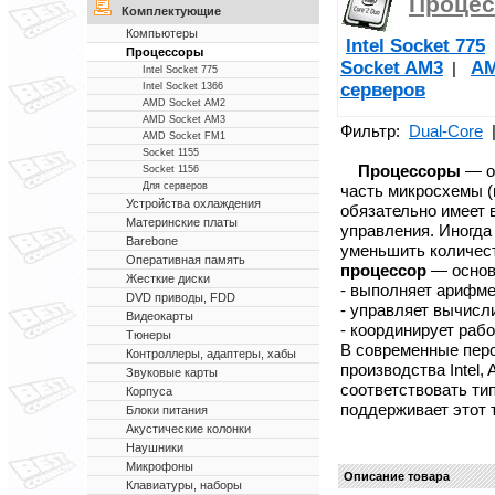
Проце
Комплектующие
Компьютеры
Intel Socket 775
Процессоры
Socket AM3
AM
|
Intel Socket 775
серверов
Intel Socket 1366
AMD Socket AM2
AMD Socket AM3
Фильтр:
Dual-Core
AMD Socket FM1
Socket 1155
Процессоры
— о
Socket 1156
Для серверов
часть микросхемы (
Устройства охлаждения
обязательно имеет
Материнские платы
управления. Иногда
Barebone
уменьшить количес
Оперативная память
процессор
— основ
Жесткие диски
- выполняет арифме
DVD приводы, FDD
- управляет вычисл
Видеокарты
- координирует раб
Тюнеры
В современные пер
Контроллеры, адаптеры, хабы
производства Intel,
Звуковые карты
соответствовать тип
Корпуса
поддерживает этот 
Блоки питания
Акустические колонки
Наушники
Микрофоны
Описание товара
Клавиатуры, наборы