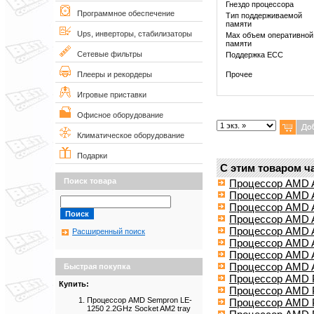
Гнездо процессора
Программное обеспечение
Тип поддерживаемой
памяти
Ups, инверторы, стабилизаторы
Max объем оперативной
памяти
Сетевые фильтры
Поддержка ECC
Прочее
Плееры и рекордеры
Игровые приставки
Офисное оборудование
Климатическое оборудование
Подарки
С этим товаром ч
Поиск товара
Процессор AMD A
Процессор AMD A
Процессор AMD A
Процессор AMD At
Процессор AMD At
Расширенный поиск
Процессор AMD At
Процессор AMD A
Процессор AMD A
Быстрая покупка
Процессор AMD P
Купить:
Процессор AMD P
Процессор AMD Sempron LE-
Процессор AMD P
1250 2.2GHz Socket AM2 tray