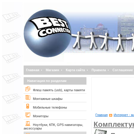
Главная
•
Магазин
•
Карта сайта
•
Правила
•
Соглашение
Навигация по разделам
Флеш память (usb), карты памяти
Монтажные шкафы
Мобильные телефоны
Главная
Интернет - м
Мониторы
Комплект
Ноутбуки, КПК, GPS навигаторы,
аксессуары