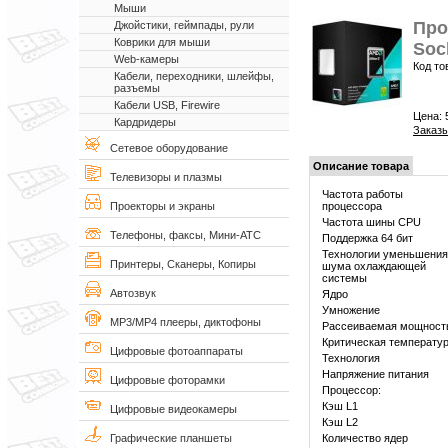
Мыши
Про
Джойстики, геймпады, рули
Коврики для мыши
Soc
Web-камеры
Код то
Кабели, переходники, шлейфы,
разъемы
Кабели USB, Firewire
Цена:
Кардридеры
Заказы
Сетевое оборудование
Описание товара
Телевизоры и плазмы
Частота работы
процессора
Проекторы и экраны
Частота шины CPU
Телефоны, факсы, Мини-АТС
Поддержка 64 бит
Технологии уменьшения
Принтеры, Сканеры, Копиры
шума охлаждающей
системы
Автозвук
Ядро
Умножение
MP3/MP4 плееры, диктофоны
Рассеиваемая мощност
Критическая температу
Цифровые фотоаппараты
Технология
Напряжение питания
Цифровые фоторамки
Процессор:
Кэш L1
Цифровые видеокамеры
Кэш L2
Количество ядер
Графические планшеты