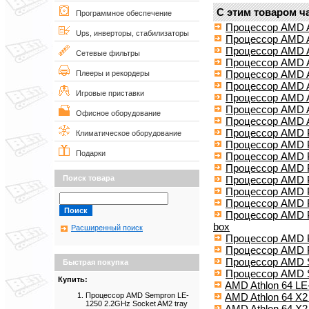
С этим товаром ч
Программное обеспечение
Процессор AMD A
Ups, инверторы, стабилизаторы
Процессор AMD A
Процессор AMD A
Сетевые фильтры
Процессор AMD At
Процессор AMD At
Плееры и рекордеры
Процессор AMD At
Игровые приставки
Процессор AMD At
Процессор AMD A
Офисное оборудование
Процессор AMD A
Процессор AMD P
Климатическое оборудование
Процессор AMD P
Подарки
Процессор AMD P
Процессор AMD P
Процессор AMD P
Поиск товара
Процессор AMD P
Процессор AMD P
Процессор AMD P
box
Расширенный поиск
Процессор AMD Ph
Процессор AMD Ph
Процессор AMD S
Быстрая покупка
Процессор AMD S
Купить:
AMD Athlon 64 L
AMD Athlon 64 X2
Процессор AMD Sempron LE-
1250 2.2GHz Socket AM2 tray
AMD Athlon 64 X2