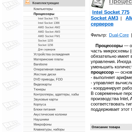
Проце
Комплектующие
Компьютеры
Intel Socket 775
Процессоры
Socket AM3
AM
|
Intel Socket 775
серверов
Intel Socket 1366
AMD Socket AM2
AMD Socket AM3
Фильтр:
Dual-Core
AMD Socket FM1
Socket 1155
Процессоры
— о
Socket 1156
Для серверов
часть микросхемы (
Устройства охлаждения
обязательно имеет
Материнские платы
управления. Иногда
Barebone
уменьшить количес
Оперативная память
процессор
— основ
Жесткие диски
- выполняет арифме
DVD приводы, FDD
- управляет вычисл
Видеокарты
- координирует раб
Тюнеры
В современные пер
Контроллеры, адаптеры, хабы
производства Intel,
Звуковые карты
соответствовать тип
Корпуса
поддерживает этот 
Блоки питания
Акустические колонки
Наушники
Микрофоны
Описание товара
Клавиатуры, наборы