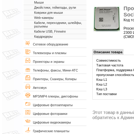
Мыши
Про
Джойстики, геймпады, рули
Коврики для мыши
Soc
Web-камеры
Код т
Кабели, переходники, шлейфы,
разъемы
Proce
Кабели USB, Firewire
2300 
(CMOS
Кардридеры
Сетевое оборудование
Описание товара
Телевизоры и плазмы
Совместимость
Проекторы и экраны
Тактовая частота
Платформа, поддержка
Телефоны, факсы, Мини-АТС
пропускная способност
Принтеры, Сканеры, Копиры
Кэш L1
Кэш L2
Автозвук
Кэш L3
Тип поставки
MP3/MP4 плееры, диктофоны
Цифровые фотоаппараты
Этот товар в данны
Цифровые фоторамки
обратитесь к Адми
Цифровые видеокамеры
Графические планшеты