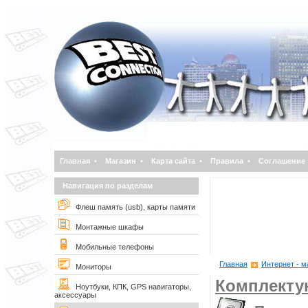
Главная
•
Магазин
•
Карта сайта
•
Правила
•
Соглашение
Навигация по разделам
Флеш память (usb), карты памяти
Монтажные шкафы
Мобильные телефоны
Главная
Интернет - м
Мониторы
Комплект
Ноутбуки, КПК, GPS навигаторы,
аксессуары