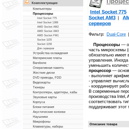
Проце
Комплектующие
Компьютеры
Intel Socket 775
Процессоры
Socket AM3
AM
|
Intel Socket 775
серверов
Intel Socket 1366
AMD Socket AM2
AMD Socket AM3
Фильтр:
Dual-Core
AMD Socket FM1
Socket 1155
Процессоры
— о
Socket 1156
Для серверов
часть микросхемы (
Устройства охлаждения
обязательно имеет
Материнские платы
управления. Иногда
Barebone
уменьшить количес
Оперативная память
процессор
— основ
Жесткие диски
- выполняет арифме
DVD приводы, FDD
- управляет вычисл
Видеокарты
- координирует раб
Тюнеры
В современные пер
Контроллеры, адаптеры, хабы
производства Intel,
Звуковые карты
соответствовать тип
Корпуса
поддерживает этот 
Блоки питания
Акустические колонки
Наушники
Микрофоны
Описание товара
Клавиатуры, наборы