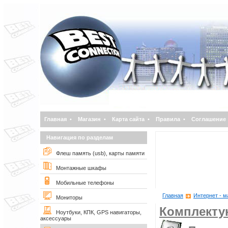
Главная
•
Магазин
•
Карта сайта
•
Правила
•
Соглашение
Навигация по разделам
Флеш память (usb), карты памяти
Монтажные шкафы
Мобильные телефоны
Главная
Интернет - м
Мониторы
Комплект
Ноутбуки, КПК, GPS навигаторы,
аксессуары