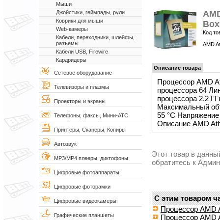
Мыши
AMD
Джойстики, геймпады, рули
Коврики для мыши
Box
Web-камеры
Код то
Кабели, переходники, шлейфы,
разъемы
AMD At
Кабели USB, Firewire
Кардридеры
Описание товара
Сетевое оборудование
Процессор AMD At
Телевизоры и плазмы
процессора 64 Лин
процессора 2.2 Г
Проекторы и экраны
Максимальный объ
55 °С Напряжение 
Телефоны, факсы, Мини-АТС
Описание AMD Ath
Принтеры, Сканеры, Копиры
Автозвук
Этот товар в данны
MP3/MP4 плееры, диктофоны
обратитесь к Адми
Цифровые фотоаппараты
Цифровые фоторамки
С этим товаром ч
Цифровые видеокамеры
Процессор AMD A
Графические планшеты
Процессор AMD A