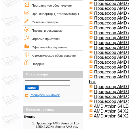
Процессор AMD A
Программное обеспечение
Процессор AMD At
Процессор AMD At
Ups, инверторы, стабилизаторы
Процессор AMD At
Процессор AMD At
Сетевые фильтры
Процессор AMD A
Плееры и рекордеры
Процессор AMD A
Процессор AMD P
Игровые приставки
Процессор AMD P
Процессор AMD P
Офисное оборудование
Процессор AMD P
Климатическое оборудование
Процессор AMD P
Процессор AMD P
Подарки
Процессор AMD P
Процессор AMD P
Поиск товара
Процессор AMD P
box
Процессор AMD Ph
Процессор AMD Ph
Расширенный поиск
Процессор AMD S
Процессор AMD S
AMD Athlon 64 L
Быстрая покупка
AMD Athlon 64 X2
AMD Athlon 64 X
Купить:
Процессор AMD Sempron LE-
1250 2.2GHz Socket AM2 tray