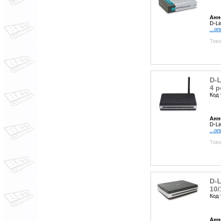
Анн
D-Li
...о
Това
D-L
4 p
Код 
Анн
D-Li
...о
Това
D-L
10/
Код 
Анн