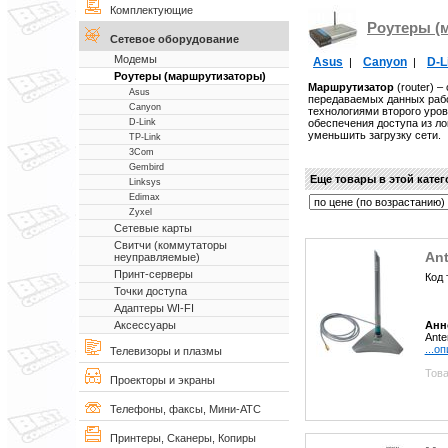
Комплектующие
Роутеры (
Сетевое оборудование
Модемы
Asus
Canyon
D-L
|
|
Роутеры (маршрутизаторы)
Маршрутизатор
(router) 
Asus
передаваемых данных ра
Canyon
технологиями второго уровн
обеспечения доступа из л
D-Link
уменьшить загрузку сети.
TP-Link
3Com
Gembird
Еще товары в этой кате
Linksys
Edimax
Zyxel
Сетевые карты
Свитчи (коммутаторы
Ant
неуправляемые)
Принт-серверы
Код 
Точки доступа
Адаптеры WI-FI
Анн
Аксессуары
Ante
...о
Телевизоры и плазмы
Това
Проекторы и экраны
Телефоны, факсы, Мини-АТС
Принтеры, Сканеры, Копиры