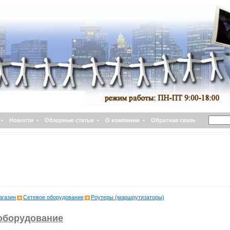
•
Новости
•
Обзорные статьи
•
О компании
•
Обратная связь
агазин
Сетевое оборудование
Роутеры (маршрутизаторы)
оборудование