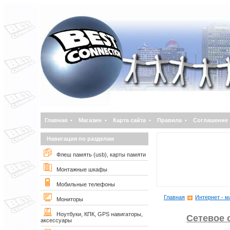
Главная
•
Магазин
•
Карта сайта
•
Правила
•
Соглашение
Навигация по разделам
Флеш память (usb), карты памяти
Монтажные шкафы
Мобильные телефоны
Главная
Интернет - м
Мониторы
Ноутбуки, КПК, GPS навигаторы,
Сетевое 
аксессуары