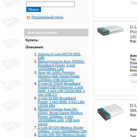
Това
Расширенный поиск
D-L
Pri
Быстрая покупка
10/
Купить:
Код 
Описания:
Antenna D-Link ANT24-0501,
Анн
5dBi
Тип:
Маршрутизатор Asus RX3041,
Раз
Broadband Router, 4 port
Скор
10/100Mbps LAN
Вне
Asus WL-500G Premium,
...о
Wireless High Speed Router
125Mbps USB+3xCover
Това
D-Link DI-704UP Broadband
Router/USB Printserver, 1 port
WAN, 4 port LAN 10/100 Mbit, 1
port USB 2.0
D-Link DI-604 Broadband
Router, 1 port WAN, 4 port LAN
D-L
10/100 Mbit
Маршрутизатор Asus WL-
WAN
520gU, Broad Range Wireless
Код 
Router 125Mbps, 4 port
10/100Mbps LAN, USB print
server
D-Link DI-524 Wireless Router
Анн
54Mbps, 4 port 10/100Mbps LAN
D-Link DIR-300 Wireless Router
Тип: