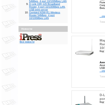
54Mbps, 4 port 10/100Mbps LAN
Раз
D-Link DIR-120 Broadband
Скор
Router, 4 port 10/100Mbps LAN,
Вне
USB print server
Gembird NSW-R1 Wireless
Router 54Mbps, 4 port
...о
10/100Mbps LAN
Това
Новости
Ма
Все новости
Ran
10/
Код 
Анн
Asus
USB 
...о
Това
D-L
por
Код 