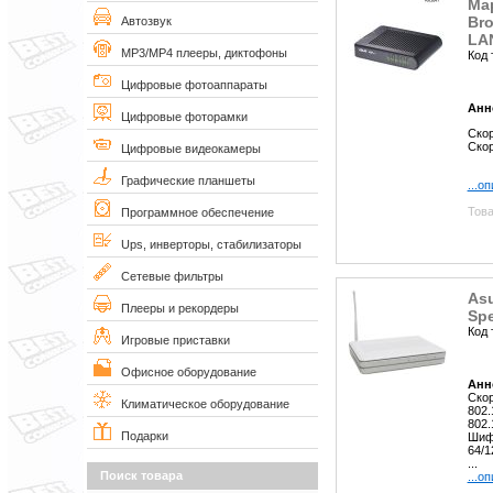
Ма
Bro
Автозвук
LA
MP3/MP4 плееры, диктофоны
Код 
Цифровые фотоаппараты
Анн
Цифровые фоторамки
Скор
Скор
Цифровые видеокамеры
Графические планшеты
...о
Това
Программное обеспечение
Ups, инверторы, стабилизаторы
Сетевые фильтры
Asu
Плееры и рекордеры
Sp
Код 
Игровые приставки
Офисное оборудование
Анн
Скор
Климатическое оборудование
802.
802.
Подарки
Шиф
64/1
...
Поиск товара
...о