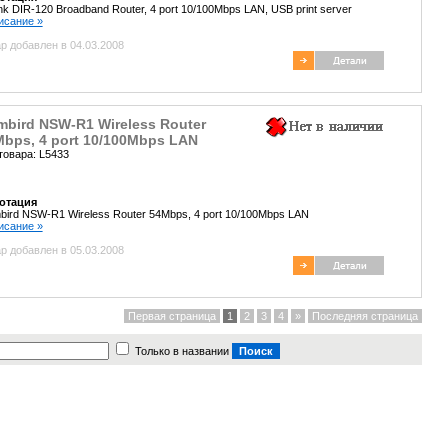
nk DIR-120 Broadband Router, 4 port 10/100Mbps LAN, USB print server
писание »
р добавлен в 04.03.2008
bird NSW-R1 Wireless Router
bps, 4 port 10/100Mbps LAN
товара: L5433
отация
ird NSW-R1 Wireless Router 54Mbps, 4 port 10/100Mbps LAN
писание »
р добавлен в 05.03.2008
Первая страница
1
2
3
4
»
Последняя страница
Только в названии