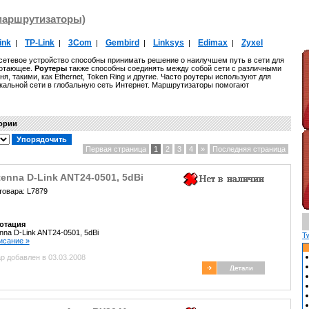
маршрутизаторы)
ink
TP-Link
3Com
Gembird
Linksys
Edimax
Zyxel
|
|
|
|
|
|
– сетевое устройство способны принимать решение о наилучшем путь в сети для
ботающее.
Роутеры
также способны соединять между собой сети с различными
я, такими, как Ethernet, Token Ring и другие. Часто роутеры используют для
окальной сети в глобальную сеть Интернет. Маршрутизаторы помогают
гории
Первая страница
1
2
3
4
»
Последняя страница
enna D-Link ANT24-0501, 5dBi
товара: L7879
отация
nna D-Link ANT24-0501, 5dBi
T
писание »
р добавлен в 03.03.2008