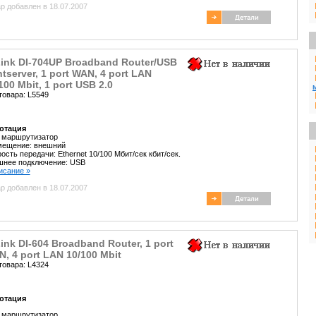
р добавлен в 18.07.2007
ink DI-704UP Broadband Router/USB
ntserver, 1 port WAN, 4 port LAN
100 Mbit, 1 port USB 2.0
товара: L5549
отация
 маршрутизатор
мещение: внешний
ость передачи: Ethernet 10/100 Мбит/сек кбит/сек.
шнее подключение: USB
писание »
р добавлен в 18.07.2007
ink DI-604 Broadband Router, 1 port
, 4 port LAN 10/100 Mbit
товара: L4324
отация
 маршрутизатор