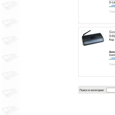
D-Li
...о
Това
Gem
54M
Код 
Анн
Gemb
...о
Това
Поиск в категории: