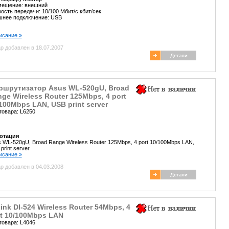
мещение: внешний
ость передачи: 10/100 Мбит/с кбит/сек.
шнее подключение: USB
писание »
р добавлен в 18.07.2007
ршрутизатор Asus WL-520gU, Broad
ge Wireless Router 125Mbps, 4 port
100Mbps LAN, USB print server
товара: L6250
отация
 WL-520gU, Broad Range Wireless Router 125Mbps, 4 port 10/100Mbps LAN,
print server
писание »
р добавлен в 04.03.2008
ink DI-524 Wireless Router 54Mbps, 4
t 10/100Mbps LAN
товара: L4046