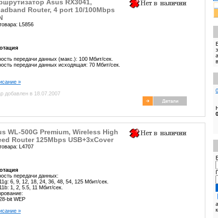
ршрутизатор Asus RX3041,
adband Router, 4 port 10/100Mbps
N
товара: L5856
отация
ость передачи данных (макс.): 100 Мбит/сек.
ость передачи данных исходящая: 70 Мбит/сек.
писание »
р добавлен в 18.07.2007
s WL-500G Premium, Wireless High
eed Router 125Mbps USB+3xCover
товара: L4707
E
отация
ость передачи данных:
11g: 6, 9, 12, 18, 24, 36, 48, 54, 125 Мбит/сек.
11b: 1, 2, 5.5, 11 Мбит/сек.
рование:
28-bit WEP
писание »