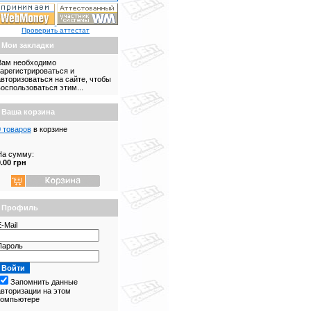
Проверить аттестат
Мои закладки
Вам необходимо
зарегистрироваться и
авторизоваться на сайте, чтобы
воспользоваться этим...
Ваша корзина
0 товаров
в корзине
На сумму:
0.00 грн
Профиль
-Mail
Пароль
Запомнить данные
авторизации на этом
компьютере