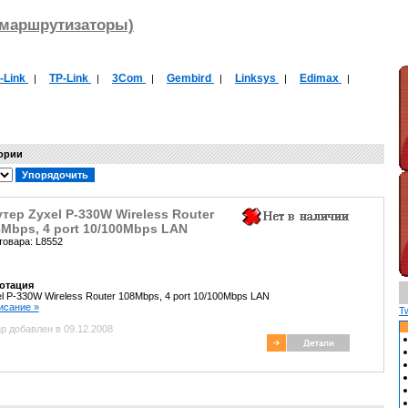
(маршрутизаторы)
-Link
TP-Link
3Com
Gembird
Linksys
Edimax
|
|
|
|
|
|
гории
тер Zyxel P-330W Wireless Router
Mbps, 4 port 10/100Mbps LAN
товара: L8552
отация
l P-330W Wireless Router 108Mbps, 4 port 10/100Mbps LAN
писание »
T
р добавлен в 09.12.2008