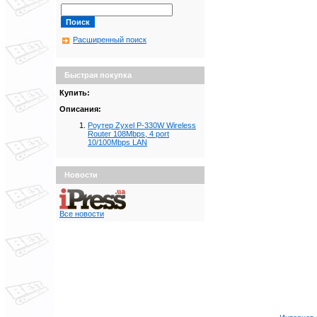
Расширенный поиск
Быстрая покупка
Купить:
Описания:
Роутер Zyxel P-330W Wireless
Router 108Mbps, 4 port
10/100Mbps LAN
Новости
Все новости