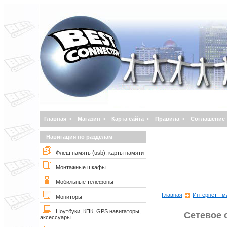
Главная
•
Магазин
•
Карта сайта
•
Правила
•
Соглашение
Навигация по разделам
Флеш память (usb), карты памяти
Монтажные шкафы
Мобильные телефоны
Главная
Интернет - м
Мониторы
Ноутбуки, КПК, GPS навигаторы,
Сетевое 
аксессуары