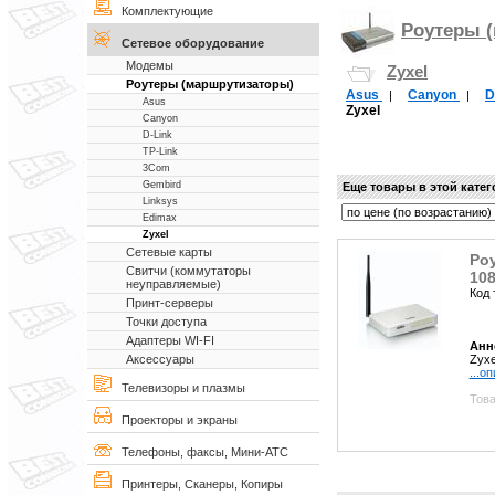
Комплектующие
Роутеры 
Сетевое оборудование
Модемы
Zyxel
Роутеры (маршрутизаторы)
Asus
Canyon
D
|
|
Asus
Zyxel
Canyon
D-Link
TP-Link
3Com
Gembird
Еще товары в этой кате
Linksys
Edimax
Zyxel
Сетевые карты
Роу
Свитчи (коммутаторы
108
неуправляемые)
Код 
Принт-серверы
Точки доступа
Адаптеры WI-FI
Анн
Zyxe
Аксессуары
...о
Телевизоры и плазмы
Това
Проекторы и экраны
Телефоны, факсы, Мини-АТС
Принтеры, Сканеры, Копиры