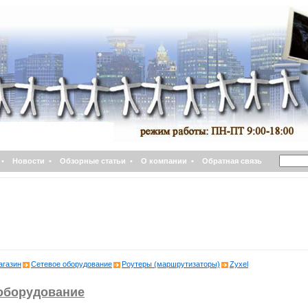
•
Новости
•
Обзорные статьи
•
О компании
•
Обратная связь
агазин
Сетевое оборудование
Роутеры (маршрутизаторы)
Zyxel
оборудование