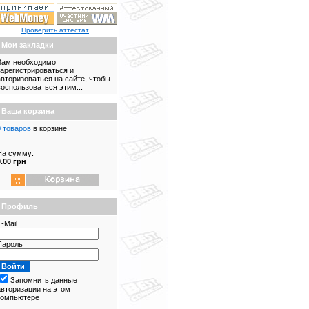
Проверить аттестат
Мои закладки
Вам необходимо
зарегистрироваться и
авторизоваться на сайте, чтобы
воспользоваться этим...
Ваша корзина
0 товаров
в корзине
На сумму:
0.00 грн
Профиль
-Mail
Пароль
Запомнить данные
авторизации на этом
компьютере