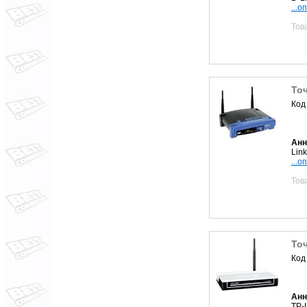
...о
Тов
То
Код
Анн
Lin
...о
Тов
То
Код
Анн
TP-