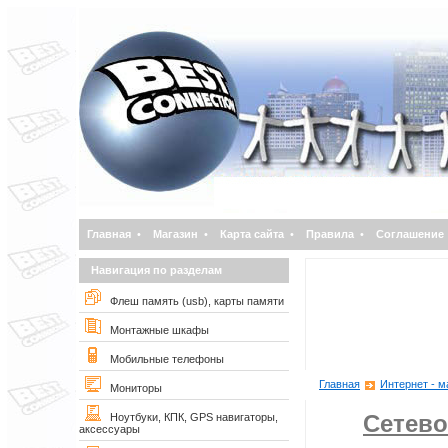
Главная
•
Магазин
•
Карта сайта
•
Правила
•
Соглашение
Навигация по разделам
Флеш память (usb), карты памяти
Монтажные шкафы
Мобильные телефоны
Главная
Интернет - м
Мониторы
Сетево
Ноутбуки, КПК, GPS навигаторы,
аксессуары