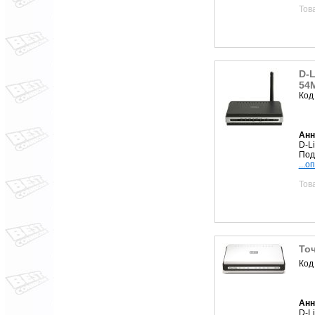
Тов
D-L
54
Код
Анн
D-L
Под
...о
Тов
Точ
Код
Анн
D-L