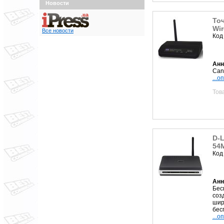
Новости
То
Wir
Все новости
Код
Анн
Can
...о
Тов
D-L
54
Код
Анн
Бес
соз
шир
бес
...о