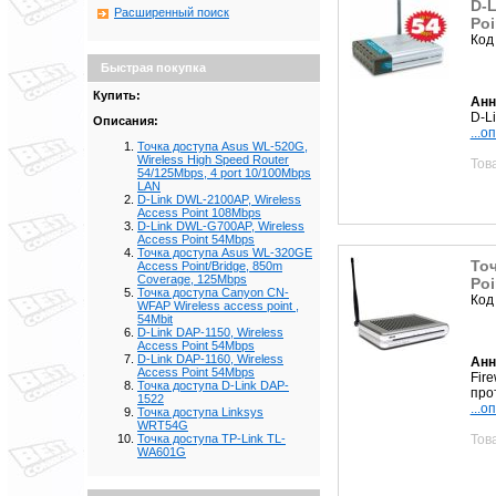
D-L
Расширенный поиск
Po
Код
Быстрая покупка
Купить:
Анн
D-L
Описания:
...о
Точка доступа Asus WL-520G,
Wireless High Speed Router
Тов
54/125Mbps, 4 port 10/100Mbps
LAN
D-Link DWL-2100AP, Wireless
Access Point 108Mbps
D-Link DWL-G700AP, Wireless
Access Point 54Mbps
Точка доступа Asus WL-320GE
То
Access Point/Bridge, 850m
Coverage, 125Mbps
Poi
Точка доступа Canyon CN-
Код
WFAP Wireless access point ,
54Mbit
D-Link DAP-1150, Wireless
Access Point 54Mbps
D-Link DAP-1160, Wireless
Анн
Access Point 54Mbps
Fir
Точка доступа D-Link DAP-
про
1522
...о
Точка доступа Linksys
WRT54G
Тов
Точка доступа TP-Link TL-
WA601G