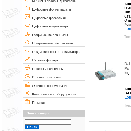
MP3/MP4 плееры, диктофоны
Анн
Общ
Цифровые фотоаппараты
Тип 
Ста
Цифровые фоторамки
Опц
Ком
Цифровые видеокамеры
...о
Графические планшеты
Тов
Программное обеспечение
Ups, инверторы, стабилизаторы
Сетевые фильтры
D-L
Po
Плееры и рекордеры
Код
Игровые приставки
Офисное оборудование
Анн
D-L
Климатическое оборудование
...о
Подарки
Тов
Поиск товара