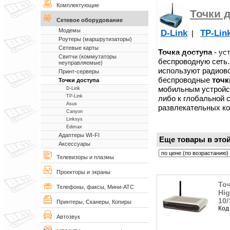
Комплектующие
Точки 
Сетевое оборудование
Модемы
D-Link
TP-Lin
|
Роутеры (маршрутизаторы)
Сетевые карты
Точка доступа
- ус
Свитчи (коммутаторы
беспроводную сеть
неуправляемые)
используют радиово
Принт-серверы
беспроводные
точк
Точки доступа
мобильным устройст
D-Link
TP-Link
либо к глобальной с
Asus
развлекательных ко
Canyon
Linksys
Edimax
Адаптеры WI-FI
Еще товары в этой
Аксессуары
Телевизоры и плазмы
Проекторы и экраны
Точ
Телефоны, факсы, Мини-АТС
Hig
10
Принтеры, Сканеры, Копиры
Код
Автозвук