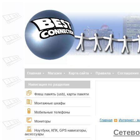
Главная
•
Магазин
•
Карта сайта
•
Правила
•
Соглашение
Навигация по разделам
Флеш память (usb), карты памяти
Монтажные шкафы
Мобильные телефоны
Главная
Интернет - м
Мониторы
Сетево
Ноутбуки, КПК, GPS навигаторы,
аксессуары