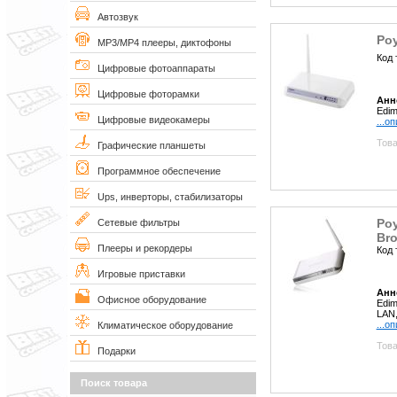
Автозвук
Ро
MP3/MP4 плееры, диктофоны
Код 
Цифровые фотоаппараты
Цифровые фоторамки
Анн
Edim
Цифровые видеокамеры
...о
Това
Графические планшеты
Программное обеспечение
Ups, инверторы, стабилизаторы
Ро
Сетевые фильтры
Bro
Плееры и рекордеры
Код 
Игровые приставки
Анн
Офисное оборудование
Edim
LAN,
...о
Климатическое оборудование
Това
Подарки
Поиск товара