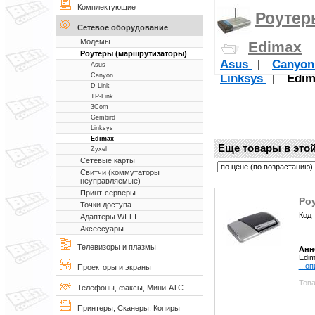
Комплектующие
Роутер
Сетевое оборудование
Модемы
Edimax
Роутеры (маршрутизаторы)
Asus
Canyo
|
Asus
Linksys
Edim
Canyon
|
D-Link
TP-Link
3Com
Gembird
Linksys
Edimax
Еще товары в этой
Zyxel
Сетевые карты
Свитчи (коммутаторы
неуправляемые)
Принт-серверы
Ро
Точки доступа
Код 
Адаптеры WI-FI
Аксессуары
Телевизоры и плазмы
Анн
Edim
...о
Проекторы и экраны
Това
Телефоны, факсы, Мини-АТС
Принтеры, Сканеры, Копиры