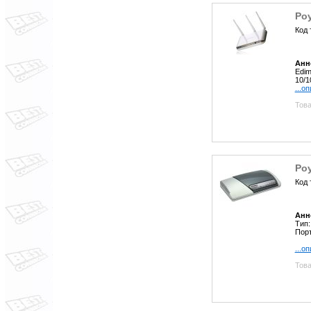
Ро
Код 
Анн
Edim
10/1
...о
Това
Ро
Код 
Анн
Тип
Порт
...о
Това