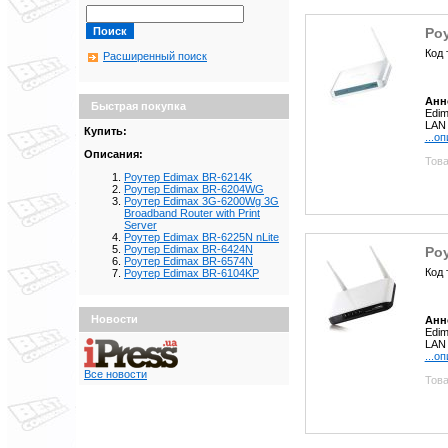
Роу
Код 
Расширенный поиск
Анн
Быстрая покупка
Edim
LAN
Купить:
...о
Описания:
Това
Роутер Edimax BR-6214K
Роутер Edimax BR-6204WG
Роутер Edimax 3G-6200Wg 3G
Broadband Router with Print
Server
Роутер Edimax BR-6225N nLite
Роутер Edimax BR-6424N
Ро
Роутер Edimax BR-6574N
Код 
Роутер Edimax BR-6104KP
Новости
Анн
Edim
LAN
...о
Все новости
Това