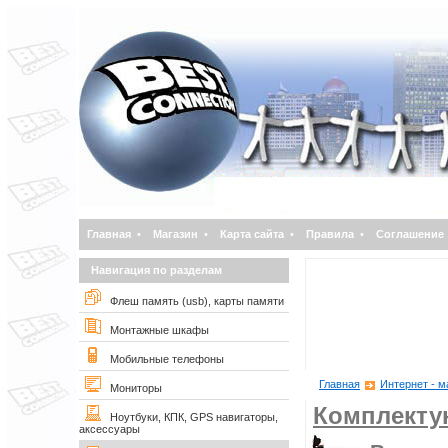
Главная
•
Магазин
•
Карта сайта
•
Правила
•
Соглашение
Навигация по разделам
Флеш память (usb), карты памяти
Монтажные шкафы
Мобильные телефоны
Главная
Интернет - м
Мониторы
Комплект
Ноутбуки, КПК, GPS навигаторы,
аксессуары