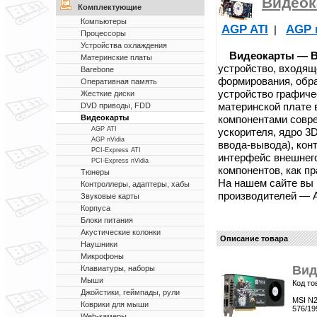
Видеок
Комплектующие
Компьютеры
AGP ATI
AGP 
|
Процессоры
Устройства охлаждения
Видеокарты — Ви
Материнские платы
устройство, входящ
Barebone
формирования, обра
Оперативная память
устройство графич
Жесткие диски
материнской плате
DVD приводы, FDD
компонентами совр
Видеокарты
AGP ATI
ускорителя, ядро 3
AGP nVidia
ввода-вывода), кон
PCI-Express ATI
интерфейс внешнег
PCI-Express nVidia
компонентов, как п
Тюнеры
На нашем сайте вы
Контроллеры, адаптеры, хабы
производителей — ATI
Звуковые карты
Корпуса
Блоки питания
Акустические колонки
Описание товара
Наушники
Микрофоны
Вид
Клавиатуры, наборы
Мыши
Код то
Джойстики, геймпады, рули
MSI N2
Коврики для мыши
576/19
Web-камеры