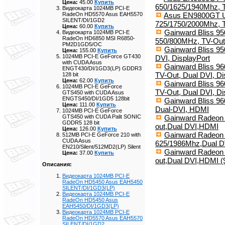
Цена:
45.00
Купить
650/1625/1940Mhz, T
Видеокарта 1024MB PCI-E
Asus EN9800GT Ul
RadeOn HD5570 Asus EAH5570
SILENT/DI/1GD2
725/1750/2000Mhz, 
Цена:
60.00
Купить
Gainward Bliss 9
Видеокарта 1024MB PCI-E
RadeOn HD6850 MSI R6850-
550/800MHz, TV-Out
PM2D1GD5/OC
Gainward Bliss 9
Цена:
155.00
Купить
1024MB PCI-E GeForce GT430
DVI, DisplayPort
with CUDA Asus
Gainward Bliss 9
ENGT430/DI/1GD3(LP) GDDR3
TV-Out, Dual DVI, Di
128 bit
Цена:
62.00
Купить
Gainward Bliss 9
1024MB PCI-E GeForce
TV-Out, Dual DVI, Di
GTS450 with CUDA Asus
ENGTS450/DI/1GD5 128bit
Gainward Bliss 9
Цена:
111.00
Купить
Dual-DVI, HDMI
1024MB PCI-E GeForce
Gainward Radeon 
GTS450 with CUDA Palit SONIC
GDDR5 128 bit
out,Dual DVI,HDMI
Цена:
126.00
Купить
Gainward Radeon 
512MB PCI-E GeForce 210 with
CUDA Asus
625/1986Mhz,Dual DV
EN210/Silent/512MD2(LP) Silent
Gainward Radeon 
Цена:
37.00
Купить
out,Dual DVI,HDMI (
Описания:
Видеокарта 1024MB PCI-E
RadeOn HD5450 Asus EAH5450
SILENT/DI/1GD3(LP)
Видеокарта 1024MB PCI-E
RadeOn HD5450 Asus
EAH5450/DI/1GD3(LP)
Видеокарта 1024MB PCI-E
RadeOn HD5570 Asus EAH5570
SILENT/DI/1GD2