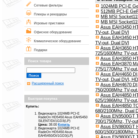
1024MB PCI-E G
Сетевые фильтры
512MB PCI-E Ge
Плееры и рекордеры
MB MSI Socket11
MB MSI Socket11
Игровые приставки
Asus EAH3450 HT
TV-out, Dual DVI
Офисное оборудование
Asus EAH3450 HT
Климатическое оборудование
TV-out, Dual DVI
Asus EAH3650 HTD
Подарки
725/1600Mhz TV-out,
Asus EAH3850 H
Поиск товара
Asus EAH3870 Mag
775/1770Mhz TV-out,
Asus EAH4650 DI,
TV-out, Dual DVI, H
Расширенный поиск
Asus EAH4670 DI,
750/2008Mhz TV-out
Asus EAH4850 HTD
Быстрая покупка
625/1986Mhz TV-out
Asus EAH4850 TO
Купить:
680/2100Mhz, Dual 
Видеокарта 1024MB PCI-E
Asus EN9500GT TO
RadeOn HD5450 Asus EAH5450
700/1750Mhz, TV-out
SILENT/DI/1GD3(LP)
Цена:
38.00
Купить
Asus EN9800GT HB
Видеокарта 1024MB PCI-E
600/1500/1800Mhz, T
RadeOn HD5450 Asus
EAH5450/DI/1GD3(LP)
Asus EN9800GT T