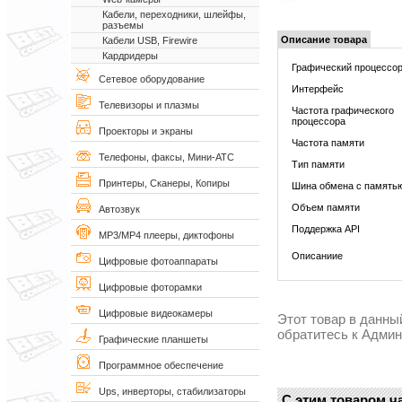
Кабели, переходники, шлейфы,
разъемы
Описание товара
Кабели USB, Firewire
Кардридеры
Графический процессо
Сетевое оборудование
Интерфейс
Телевизоры и плазмы
Частота графического
процессора
Проекторы и экраны
Частота памяти
Телефоны, факсы, Мини-АТС
Тип памяти
Принтеры, Сканеры, Копиры
Шина обмена с память
Объем памяти
Автозвук
Поддержка API
MP3/MP4 плееры, диктофоны
Описаниие
Цифровые фотоаппараты
Цифровые фоторамки
Цифровые видеокамеры
Этот товар в данны
обратитесь к Адми
Графические планшеты
Программное обеспечение
Ups, инверторы, стабилизаторы
С этим товаром ч