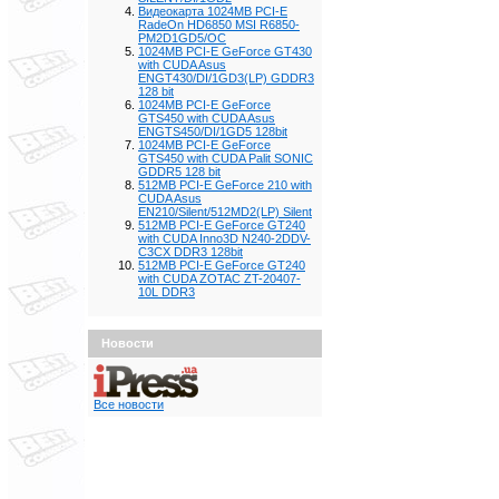
Видеокарта 1024MB PCI-E
RadeOn HD6850 MSI R6850-
PM2D1GD5/OC
1024MB PCI-E GeForce GT430
with CUDA Asus
ENGT430/DI/1GD3(LP) GDDR3
128 bit
1024MB PCI-E GeForce
GTS450 with CUDA Asus
ENGTS450/DI/1GD5 128bit
1024MB PCI-E GeForce
GTS450 with CUDA Palit SONIC
GDDR5 128 bit
512MB PCI-E GeForce 210 with
CUDA Asus
EN210/Silent/512MD2(LP) Silent
512MB PCI-E GeForce GT240
with CUDA Inno3D N240-2DDV-
C3CX DDR3 128bit
512MB PCI-E GeForce GT240
with CUDA ZOTAC ZT-20407-
10L DDR3
Новости
Все новости