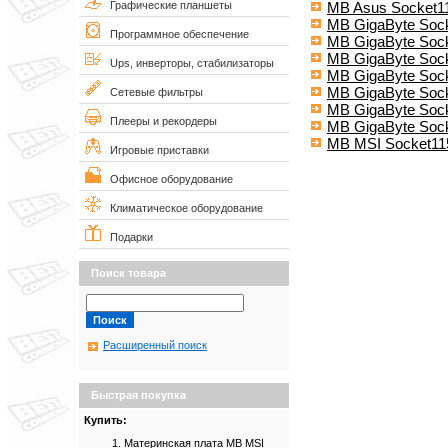
MB Asus Socket1
Графические планшеты
MB GigaByte Soc
Программное обеспечение
MB GigaByte Soc
MB GigaByte Soc
Ups, инверторы, стабилизаторы
MB GigaByte Soc
MB GigaByte Soc
Сетевые фильтры
MB GigaByte Soc
Плееры и рекордеры
MB GigaByte Soc
MB MSI Socket11
Игровые приставки
Офисное оборудование
Климатическое оборудование
Подарки
Поиск товара
Расширенный поиск
Быстрая покупка
Купить:
Материнская плата MB MSI