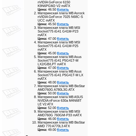
nVIDIA GeForce 6150
K9N6PGM2-V2 mATX
Цена:
46.50
Купить
Материнская плата MB Asrock
nVIDIA GeForce 7025 N68C-S
UCC mATX
Цена:
45.50
Купить
Материнская плата MB MSI
Socket775 iG41 G41M-P23
mATX
Цена:
47.00
Купить
Материнская плата MB MSI
Socket775 iG41 G41M-P25
mATX
Цена:
45.00
Купить
Материнская плата MB Asus
Socket775 iG41 P5G41T-M
LX2/GB/LPT mATX
Цена:
47.00
Купить
Материнская плата MB Asus
Socket775 iG41 P5G41T-M LX
mATX
Цена:
48.00
Купить
Материнская плата MB BioStar
AMD760G A780L3G ATX
Цена:
50.00
Купить
Материнская плата MB ASUS
NVIDIA nForce 630a M4N68T
LE V2 ATX
Цена:
52.00
Купить
Материнская плата MB MSI
AMD760G 760GM-P33 mATX
Цена:
46.00
Купить
Материнская плата MB BioStar
AMD 770 A770L3 ATX
Цена:
49.00
Купить