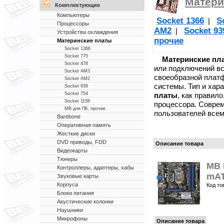
Матери
Комплектующие
Компьютеры
Socket 1366
S
|
Процессоры
AM2
Socket 93
|
Устройства охлаждения
прочие
Материнские платы
Socket 1366
Socket 775
Материнские пл
Socket 478
или подключений в
Socket AM3
своеобразной платф
Socket AM2
системы. Тип и хар
Socket 939
платы
, как правил
Socket 754
Socket 1156
процессора. Совре
MB для ПК, прочие
пользователей все
Barebone
Оперативная память
Жесткие диски
DVD приводы, FDD
Описание товара
Видеокарты
Тюнеры
MB 
Контроллеры, адаптеры, хабы
mA
Звуковые карты
Корпуса
Код то
Блоки питания
Акустические колонки
Наушники
Микрофоны
Описание товара