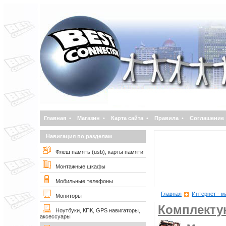
Главная
•
Магазин
•
Карта сайта
•
Правила
•
Соглашение
Навигация по разделам
Флеш память (usb), карты памяти
Монтажные шкафы
Мобильные телефоны
Главная
Интернет - м
Мониторы
Комплект
Ноутбуки, КПК, GPS навигаторы,
аксессуары