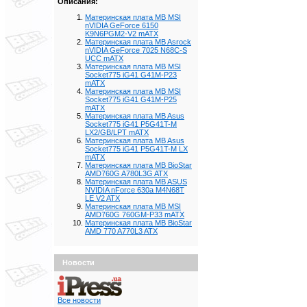
Описания:
Материнская плата MB MSI
nVIDIA GeForce 6150
K9N6PGM2-V2 mATX
Материнская плата MB Asrock
nVIDIA GeForce 7025 N68C-S
UCC mATX
Материнская плата MB MSI
Socket775 iG41 G41M-P23
mATX
Материнская плата MB MSI
Socket775 iG41 G41M-P25
mATX
Материнская плата MB Asus
Socket775 iG41 P5G41T-M
LX2/GB/LPT mATX
Материнская плата MB Asus
Socket775 iG41 P5G41T-M LX
mATX
Материнская плата MB BioStar
AMD760G A780L3G ATX
Материнская плата MB ASUS
NVIDIA nForce 630a M4N68T
LE V2 ATX
Материнская плата MB MSI
AMD760G 760GM-P33 mATX
Материнская плата MB BioStar
AMD 770 A770L3 ATX
Новости
Все новости