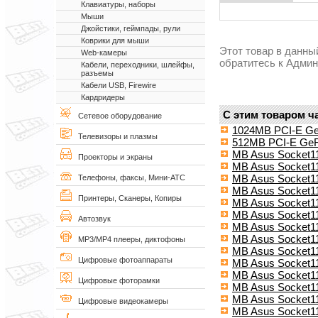
Клавиатуры, наборы
Мыши
Джойстики, геймпады, рули
Коврики для мыши
Этот товар в данны
Web-камеры
обратитесь к Адми
Кабели, переходники, шлейфы,
разъемы
Кабели USB, Firewire
Кардридеры
С этим товаром ч
Сетевое оборудование
1024MB PCI-E G
Телевизоры и плазмы
512MB PCI-E Ge
MB Asus Socket1
Проекторы и экраны
MB Asus Socket1
MB Asus Socket1
Телефоны, факсы, Мини-АТС
MB Asus Socket
Принтеры, Сканеры, Копиры
MB Asus Socket1
MB Asus Socket1
Автозвук
MB Asus Socket1
MB Asus Socket
MP3/MP4 плееры, диктофоны
MB Asus Socket1
Цифровые фотоаппараты
MB Asus Socket1
MB Asus Socket1
Цифровые фоторамки
MB Asus Socket1
MB Asus Socket1
Цифровые видеокамеры
MB Asus Socket1