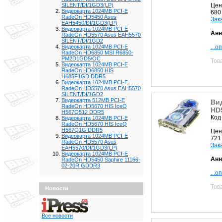
Цен
SILENT/DI/1GD3(LP)
Видеокарта 1024MB PCI-E
680
RadeOn HD5450 Asus
Зак
EAH5450/DI/1GD3(LP)
Видеокарта 1024MB PCI-E
Анн
RadeOn HD5570 Asus EAH5570
SILENT/DI/1GD2
...о
Видеокарта 1024MB PCI-E
RadeOn HD6850 MSI R6850-
PM2D1GD5/OC
Тов
Видеокарта 1024MB PCI-E
RadeOn HD6850 HIS
H685F1GD DDR5
Видеокарта 1024MB PCI-E
RadeOn HD5570 Asus EAH5570
SILENT/DI/1GD2
Видеокарта 512MB PCI-E
Ви
RadeOn HD5670 HIS IceQ
HD
H567Q512 DDR5
Код
Видеокарта 1024MB PCI-E
RadeOn HD5670 HIS IceQ
H567Q1G DDR5
Цен
Видеокарта 1024MB PCI-E
721
RadeOn HD5570 Asus
Зак
EAH5570/DI/1GD3(LP)
Видеокарта 1024MB PCI-E
Анн
RadeOn HD5450 Saphire 11166-
02-20R GDDR3
...о
Тов
Новости
Все новости