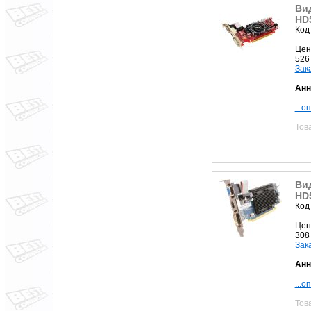
Ви
HD
Код
Цен
526
Зак
Анн
...о
Тов
Ви
HD5
Код
Цен
308
Зак
Анн
...о
Тов