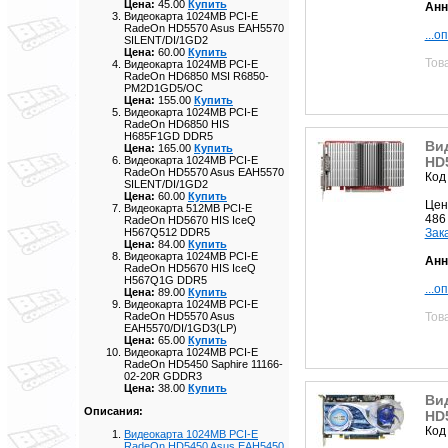
Цена:
45.00
Купить
Анн
Видеокарта 1024MB PCI-E
RadeOn HD5570 Asus EAH5570
...о
SILENT/DI/1GD2
Цена:
60.00
Купить
Тов
Видеокарта 1024MB PCI-E
RadeOn HD6850 MSI R6850-
PM2D1GD5/OC
Цена:
155.00
Купить
Видеокарта 1024MB PCI-E
RadeOn HD6850 HIS
H685F1GD DDR5
Ви
Цена:
165.00
Купить
HD
Видеокарта 1024MB PCI-E
RadeOn HD5570 Asus EAH5570
Код
SILENT/DI/1GD2
Цена:
60.00
Купить
Цен
Видеокарта 512MB PCI-E
486
RadeOn HD5670 HIS IceQ
Зак
H567Q512 DDR5
Цена:
84.00
Купить
Видеокарта 1024MB PCI-E
Анн
RadeOn HD5670 HIS IceQ
H567Q1G DDR5
...о
Цена:
89.00
Купить
Видеокарта 1024MB PCI-E
Тов
RadeOn HD5570 Asus
EAH5570/DI/1GD3(LP)
Цена:
65.00
Купить
Видеокарта 1024MB PCI-E
RadeOn HD5450 Saphire 11166-
02-20R GDDR3
Цена:
38.00
Купить
Ви
Описания:
HD
Код
Видеокарта 1024MB PCI-E
RadeOn HD5450 Asus EAH5450