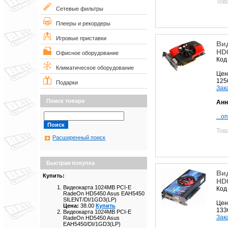
Тов
Сетевые фильтры
Плееры и рекордеры
Игровые приставки
Ви
HD
Офисное оборудование
Код
Климатическое оборудование
Цен
125
Подарки
Зак
Поиск товара
Анн
...о
Тов
Расширенный поиск
Быстрая покупка
Ви
Купить:
HD
Видеокарта 1024MB PCI-E
Код
RadeOn HD5450 Asus EAH5450
SILENT/DI/1GD3(LP)
Цен
Цена:
38.00
Купить
133
Видеокарта 1024MB PCI-E
Зак
RadeOn HD5450 Asus
EAH5450/DI/1GD3(LP)