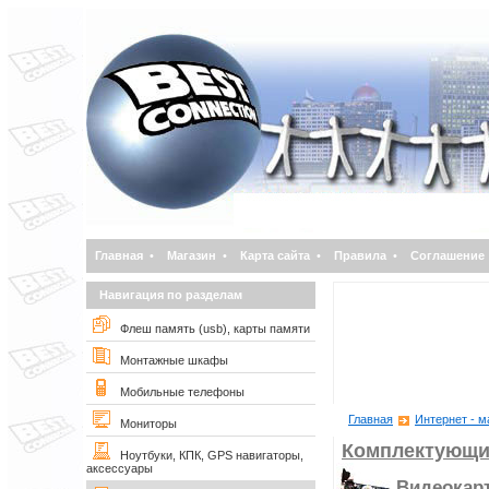
Главная
•
Магазин
•
Карта сайта
•
Правила
•
Соглашение
Навигация по разделам
Флеш память (usb), карты памяти
Монтажные шкафы
Мобильные телефоны
Главная
Интернет - м
Мониторы
Комплектующи
Ноутбуки, КПК, GPS навигаторы,
аксессуары
Видеокар