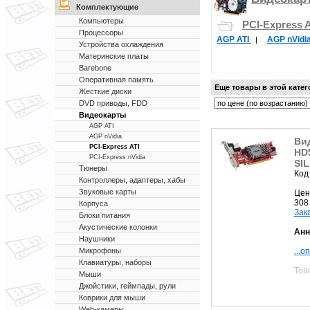
Комплектующие
Компьютеры
PCI-Express A
Процессоры
AGP ATI
AGP nVidi
|
Устройства охлаждения
Материнские платы
Barebone
Оперативная память
Еще товары в этой кате
Жесткие диски
DVD приводы, FDD
Видеокарты
AGP ATI
AGP nVidia
Ви
PCI-Express ATI
HD
PCI-Express nVidia
SIL
Тюнеры
Код
Контроллеры, адаптеры, хабы
Звуковые карты
Цен
308
Корпуса
Зак
Блоки питания
Акустические колонки
Анн
Наушники
...о
Микрофоны
Клавиатуры, наборы
Тов
Мыши
Джойстики, геймпады, рули
Коврики для мыши
Web-камеры