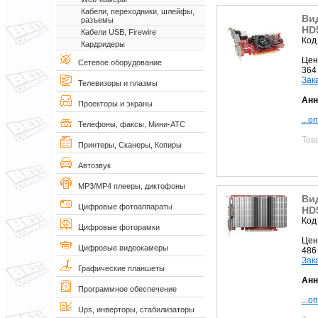
Кабели, переходники, шлейфы,
Ви
разъемы
HD
Кабели USB, Firewire
Код
Кардридеры
Цен
Сетевое оборудование
364
Зак
Телевизоры и плазмы
Анн
Проекторы и экраны
...о
Телефоны, факсы, Мини-АТС
Тов
Принтеры, Сканеры, Копиры
Автозвук
MP3/MP4 плееры, диктофоны
Ви
Цифровые фотоаппараты
HD
Код
Цифровые фоторамки
Цен
Цифровые видеокамеры
486
Зак
Графические планшеты
Анн
Программное обеспечение
...о
Ups, инверторы, стабилизаторы