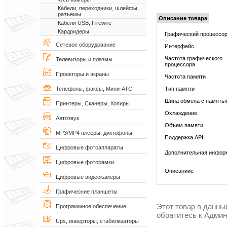
Кабели, переходники, шлейфы,
разъемы
Описание товара
Кабели USB, Firewire
Кардридеры
Графический процессо
Сетевое оборудование
Интерфейс
Частота графического
Телевизоры и плазмы
процессора
Проекторы и экраны
Частота памяти
Тип памяти
Телефоны, факсы, Мини-АТС
Шина обмена с память
Принтеры, Сканеры, Копиры
Охлаждение
Автозвук
Объем памяти
MP3/MP4 плееры, диктофоны
Поддержка API
Цифровые фотоаппараты
Дополнительная инфор
Цифровые фоторамки
Описаниие
Цифровые видеокамеры
Графические планшеты
Этот товар в данны
Программное обеспечение
обратитесь к Адми
Ups, инверторы, стабилизаторы