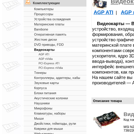
Видеок
Комплектующие
Компьютеры
AGP ATI
AGP 
|
Процессоры
Устройства охлаждения
Видеокарты — Ви
Материнские платы
устройство, входящ
Barebone
формирования, обра
Оперативная память
устройство графич
Жесткие диски
материнской плате
DVD приводы, FDD
компонентами совр
Видеокарты
AGP ATI
ускорителя, ядро 3
AGP nVidia
ввода-вывода), кон
PCI-Express ATI
интерфейс внешнег
PCI-Express nVidia
компонентов, как п
Тюнеры
На нашем сайте вы
Контроллеры, адаптеры, хабы
производителей — ATI
Звуковые карты
Корпуса
Блоки питания
Акустические колонки
Описание товара
Наушники
Микрофоны
Вид
Клавиатуры, наборы
Мыши
Код то
Джойстики, геймпады, рули
MSI N2
Коврики для мыши
738/22
Web-камеры