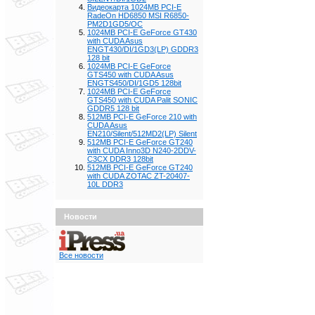
Видеокарта 1024MB PCI-E
RadeOn HD6850 MSI R6850-
PM2D1GD5/OC
1024MB PCI-E GeForce GT430
with CUDA Asus
ENGT430/DI/1GD3(LP) GDDR3
128 bit
1024MB PCI-E GeForce
GTS450 with CUDA Asus
ENGTS450/DI/1GD5 128bit
1024MB PCI-E GeForce
GTS450 with CUDA Palit SONIC
GDDR5 128 bit
512MB PCI-E GeForce 210 with
CUDA Asus
EN210/Silent/512MD2(LP) Silent
512MB PCI-E GeForce GT240
with CUDA Inno3D N240-2DDV-
C3CX DDR3 128bit
512MB PCI-E GeForce GT240
with CUDA ZOTAC ZT-20407-
10L DDR3
Новости
Все новости