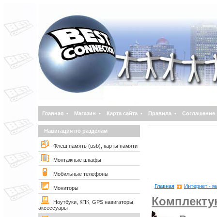
Главная
•
Магазин
•
Карта сайта
•
Правила
•
Соглашение
Навигация по разделам
Флеш память (usb), карты памяти
Монтажные шкафы
Мобильные телефоны
Главная
Интернет - м
Мониторы
Комплект
Ноутбуки, КПК, GPS навигаторы,
аксессуары