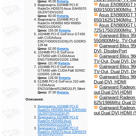
Цена:
45.00
Купить
Asus EN9800GT HB
Видеокарта 1024MB PCI-E
RadeOn HD5570 Asus EAH5570
600/1500/1800Mhz, T
SILENT/DI/1GD2
Asus EN9800GT T
Цена:
60.00
Купить
650/1625/1940Mhz, T
Видеокарта 1024MB PCI-E
RadeOn HD6850 MSI R6850-
Asus EN9800GT Ul
PM2D1GD5/OC
725/1750/2000Mhz, 
Цена:
155.00
Купить
1024MB PCI-E GeForce GT430
Gainward Bliss 9
with CUDA Asus
550/800MHz, TV-Out
ENGT430/DI/1GD3(LP) GDDR3
Gainward Bliss 9
128 bit
Цена:
62.00
Купить
DVI, DisplayPort
1024MB PCI-E GeForce
Gainward Bliss 9
GTS450 with CUDA Asus
ENGTS450/DI/1GD5 128bit
TV-Out, Dual DVI, Di
Цена:
111.00
Купить
Gainward Bliss 9
1024MB PCI-E GeForce
GTS450 with CUDA Palit SONIC
TV-Out, Dual DVI, Di
GDDR5 128 bit
Gainward Bliss 9
Цена:
126.00
Купить
Dual-DVI, HDMI
512MB PCI-E GeForce 210 with
CUDA Asus
Gainward Radeon 
EN210/Silent/512MD2(LP) Silent
out,Dual DVI,HDMI
Цена:
37.00
Купить
Gainward Radeon 
Описания:
625/1986Mhz,Dual DV
Видеокарта 1024MB PCI-E
Gainward Radeon 
RadeOn HD5450 Asus EAH5450
out,Dual DVI,HDMI (
SILENT/DI/1GD3(LP)
Видеокарта 1024MB PCI-E
RadeOn HD5450 Asus
EAH5450/DI/1GD3(LP)
Видеокарта 1024MB PCI-E
RadeOn HD5570 Asus EAH5570
SILENT/DI/1GD2