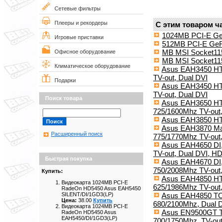
Сетевые фильтры
Плееры и рекордеры
С этим товаром ч
1024MB PCI-E G
Игровые приставки
512MB PCI-E Ge
MB MSI Socket11
Офисное оборудование
MB MSI Socket11
Климатическое оборудование
Asus EAH3450 HT
TV-out, Dual DVI
Подарки
Asus EAH3450 HT
TV-out, Dual DVI
Поиск товара
Asus EAH3650 HTD
725/1600Mhz TV-out,
Asus EAH3850 H
Asus EAH3870 Mag
Расширенный поиск
775/1770Mhz TV-out,
Asus EAH4650 DI,
TV-out, Dual DVI, H
Быстрая покупка
Asus EAH4670 DI,
750/2008Mhz TV-out
Купить:
Asus EAH4850 HTD
Видеокарта 1024MB PCI-E
625/1986Mhz TV-out
RadeOn HD5450 Asus EAH5450
Asus EAH4850 TO
SILENT/DI/1GD3(LP)
Цена:
38.00
Купить
680/2100Mhz, Dual 
Видеокарта 1024MB PCI-E
Asus EN9500GT TO
RadeOn HD5450 Asus
EAH5450/DI/1GD3(LP)
700/1750Mhz, TV-out