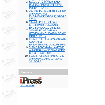
Видеокарта 1024MB PCI-E
RadeOn HD6850 MSI R6850-
PM2D1GD5/OC
1024MB PCI-E GeForce GT430
with CUDA Asus
ENGT430/DI/1GD3(LP) GDDR3
128 bit
1024MB PCI-E GeForce
GTS450 with CUDA Asus
ENGTS450/DI/1GD5 128bit
1024MB PCI-E GeForce
GTS450 with CUDA Palit SONIC
GDDR5 128 bit
512MB PCI-E GeForce 210 with
CUDA Asus
EN210/Silent/512MD2(LP) Silent
512MB PCI-E GeForce GT240
with CUDA Inno3D N240-2DDV-
C3CX DDR3 128bit
512MB PCI-E GeForce GT240
with CUDA ZOTAC ZT-20407-
10L DDR3
Новости
Все новости