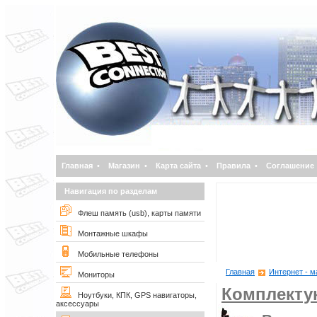
Главная
•
Магазин
•
Карта сайта
•
Правила
•
Соглашение
Навигация по разделам
Флеш память (usb), карты памяти
Монтажные шкафы
Мобильные телефоны
Главная
Интернет - м
Мониторы
Комплект
Ноутбуки, КПК, GPS навигаторы,
аксессуары