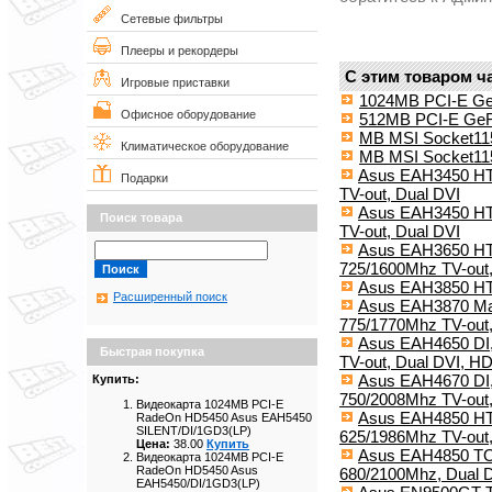
Сетевые фильтры
Плееры и рекордеры
С этим товаром ч
Игровые приставки
1024MB PCI-E G
Офисное оборудование
512MB PCI-E Ge
MB MSI Socket11
Климатическое оборудование
MB MSI Socket11
Asus EAH3450 HT
Подарки
TV-out, Dual DVI
Asus EAH3450 HT
Поиск товара
TV-out, Dual DVI
Asus EAH3650 HTD
725/1600Mhz TV-out,
Asus EAH3850 H
Расширенный поиск
Asus EAH3870 Mag
775/1770Mhz TV-out,
Asus EAH4650 DI,
Быстрая покупка
TV-out, Dual DVI, H
Asus EAH4670 DI,
Купить:
750/2008Mhz TV-out
Видеокарта 1024MB PCI-E
Asus EAH4850 HTD
RadeOn HD5450 Asus EAH5450
SILENT/DI/1GD3(LP)
625/1986Mhz TV-out
Цена:
38.00
Купить
Asus EAH4850 TO
Видеокарта 1024MB PCI-E
RadeOn HD5450 Asus
680/2100Mhz, Dual 
EAH5450/DI/1GD3(LP)