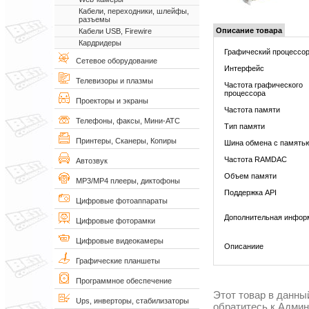
Кабели, переходники, шлейфы,
разъемы
Описание товара
Кабели USB, Firewire
Кардридеры
Графический процессо
Сетевое оборудование
Интерфейс
Телевизоры и плазмы
Частота графического
процессора
Проекторы и экраны
Частота памяти
Телефоны, факсы, Мини-АТС
Тип памяти
Принтеры, Сканеры, Копиры
Шина обмена с память
Частота RAMDAC
Автозвук
Объем памяти
MP3/MP4 плееры, диктофоны
Поддержка API
Цифровые фотоаппараты
Дополнительная инфор
Цифровые фоторамки
Цифровые видеокамеры
Описаниие
Графические планшеты
Программное обеспечение
Этот товар в данны
Ups, инверторы, стабилизаторы
обратитесь к Адми