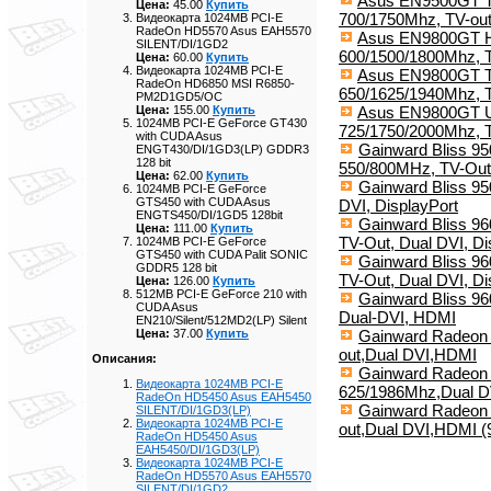
Asus EN9500GT TO
Цена:
45.00
Купить
700/1750Mhz, TV-out
Видеокарта 1024MB PCI-E
RadeOn HD5570 Asus EAH5570
Asus EN9800GT HB
SILENT/DI/1GD2
600/1500/1800Mhz, T
Цена:
60.00
Купить
Видеокарта 1024MB PCI-E
Asus EN9800GT T
RadeOn HD6850 MSI R6850-
650/1625/1940Mhz, T
PM2D1GD5/OC
Asus EN9800GT Ul
Цена:
155.00
Купить
1024MB PCI-E GeForce GT430
725/1750/2000Mhz, 
with CUDA Asus
Gainward Bliss 9
ENGT430/DI/1GD3(LP) GDDR3
128 bit
550/800MHz, TV-Out
Цена:
62.00
Купить
Gainward Bliss 9
1024MB PCI-E GeForce
GTS450 with CUDA Asus
DVI, DisplayPort
ENGTS450/DI/1GD5 128bit
Gainward Bliss 9
Цена:
111.00
Купить
TV-Out, Dual DVI, Di
1024MB PCI-E GeForce
GTS450 with CUDA Palit SONIC
Gainward Bliss 9
GDDR5 128 bit
TV-Out, Dual DVI, Di
Цена:
126.00
Купить
512MB PCI-E GeForce 210 with
Gainward Bliss 9
CUDA Asus
Dual-DVI, HDMI
EN210/Silent/512MD2(LP) Silent
Gainward Radeon 
Цена:
37.00
Купить
out,Dual DVI,HDMI
Описания:
Gainward Radeon 
Видеокарта 1024MB PCI-E
625/1986Mhz,Dual DV
RadeOn HD5450 Asus EAH5450
Gainward Radeon 
SILENT/DI/1GD3(LP)
Видеокарта 1024MB PCI-E
out,Dual DVI,HDMI (
RadeOn HD5450 Asus
EAH5450/DI/1GD3(LP)
Видеокарта 1024MB PCI-E
RadeOn HD5570 Asus EAH5570
SILENT/DI/1GD2