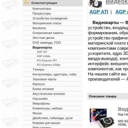
Видеок
Комплектующие
Компьютеры
AGP ATI
AGP 
|
Процессоры
Устройства охлаждения
Видеокарты — Ви
Материнские платы
устройство, входящ
Barebone
формирования, обра
Оперативная память
устройство графич
Жесткие диски
материнской плате
DVD приводы, FDD
компонентами совр
Видеокарты
AGP ATI
ускорителя, ядро 3
AGP nVidia
ввода-вывода), кон
PCI-Express ATI
интерфейс внешнег
PCI-Express nVidia
компонентов, как п
Тюнеры
На нашем сайте вы
Контроллеры, адаптеры, хабы
производителей — ATI
Звуковые карты
Корпуса
Блоки питания
Акустические колонки
Описание товара
Наушники
Микрофоны
Вид
Клавиатуры, наборы
Мыши
Код то
Джойстики, геймпады, рули
MSI N2
Коврики для мыши
HDMI, 
Web-камеры