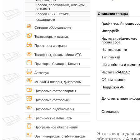
Кабели, переходники, шлейфы,
разъемы
Описание товара
Кабели USB, Firewire
Кардридеры
Графический процессо
Сетевое оборудование
Интерфейс
Телевизоры и плазмы
Частота графического
процессора
Проекторы и экраны
Частота памяти
Телефоны, факсы, Мини-АТС
Тип памяти
Принтеры, Сканеры, Копиры
Шина обмена с память
Частота RAMDAC
Автозвук
Объем памяти
MP3/MP4 плееры, диктофоны
Поддержка API
Цифровые фотоаппараты
Дополнительная инфор
Цифровые фоторамки
Цифровые видеокамеры
Описаниие
Графические планшеты
Программное обеспечение
Этот товар в данны
Ups, инверторы, стабилизаторы
обратитесь к Адми