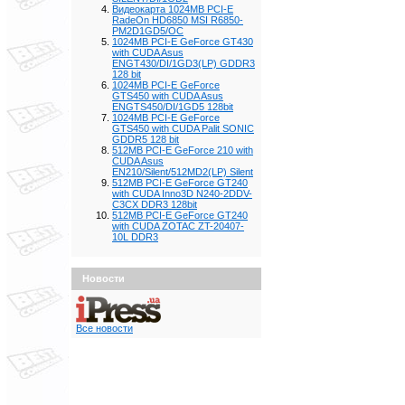
Видеокарта 1024MB PCI-E
RadeOn HD6850 MSI R6850-
PM2D1GD5/OC
1024MB PCI-E GeForce GT430
with CUDA Asus
ENGT430/DI/1GD3(LP) GDDR3
128 bit
1024MB PCI-E GeForce
GTS450 with CUDA Asus
ENGTS450/DI/1GD5 128bit
1024MB PCI-E GeForce
GTS450 with CUDA Palit SONIC
GDDR5 128 bit
512MB PCI-E GeForce 210 with
CUDA Asus
EN210/Silent/512MD2(LP) Silent
512MB PCI-E GeForce GT240
with CUDA Inno3D N240-2DDV-
C3CX DDR3 128bit
512MB PCI-E GeForce GT240
with CUDA ZOTAC ZT-20407-
10L DDR3
Новости
Все новости