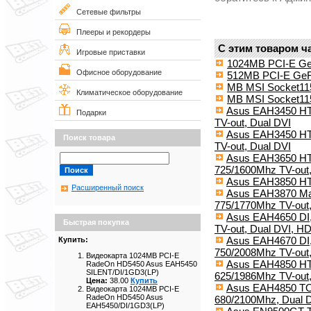
Сетевые фильтры
Плееры и рекордеры
С этим товаром ч
Игровые приставки
1024MB PCI-E G
Офисное оборудование
512MB PCI-E Ge
MB MSI Socket11
Климатическое оборудование
MB MSI Socket11
Asus EAH3450 HT
Подарки
TV-out, Dual DVI
Asus EAH3450 HT
Поиск товара
TV-out, Dual DVI
Asus EAH3650 HTD
725/1600Mhz TV-out,
Asus EAH3850 H
Расширенный поиск
Asus EAH3870 Mag
775/1770Mhz TV-out,
Asus EAH4650 DI,
Быстрая покупка
TV-out, Dual DVI, H
Asus EAH4670 DI,
Купить:
750/2008Mhz TV-out
Видеокарта 1024MB PCI-E
Asus EAH4850 HTD
RadeOn HD5450 Asus EAH5450
SILENT/DI/1GD3(LP)
625/1986Mhz TV-out
Цена:
38.00
Купить
Asus EAH4850 TO
Видеокарта 1024MB PCI-E
RadeOn HD5450 Asus
680/2100Mhz, Dual 
EAH5450/DI/1GD3(LP)