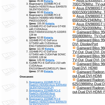
Asus EN9500GT TO
Цена:
45.00
Купить
700/1750Mhz, TV-out
Видеокарта 1024MB PCI-E
RadeOn HD5570 Asus EAH5570
Asus EN9800GT HB
SILENT/DI/1GD2
600/1500/1800Mhz, T
Цена:
60.00
Купить
Видеокарта 1024MB PCI-E
Asus EN9800GT T
RadeOn HD6850 MSI R6850-
650/1625/1940Mhz, T
PM2D1GD5/OC
Asus EN9800GT Ul
Цена:
155.00
Купить
1024MB PCI-E GeForce GT430
725/1750/2000Mhz, 
with CUDA Asus
Gainward Bliss 9
ENGT430/DI/1GD3(LP) GDDR3
128 bit
550/800MHz, TV-Out
Цена:
62.00
Купить
Gainward Bliss 9
1024MB PCI-E GeForce
GTS450 with CUDA Asus
DVI, DisplayPort
ENGTS450/DI/1GD5 128bit
Gainward Bliss 9
Цена:
111.00
Купить
TV-Out, Dual DVI, Di
1024MB PCI-E GeForce
GTS450 with CUDA Palit SONIC
Gainward Bliss 9
GDDR5 128 bit
TV-Out, Dual DVI, Di
Цена:
126.00
Купить
512MB PCI-E GeForce 210 with
Gainward Bliss 9
CUDA Asus
Dual-DVI, HDMI
EN210/Silent/512MD2(LP) Silent
Gainward Radeon 
Цена:
37.00
Купить
out,Dual DVI,HDMI
Описания:
Gainward Radeon 
Видеокарта 1024MB PCI-E
625/1986Mhz,Dual DV
RadeOn HD5450 Asus EAH5450
Gainward Radeon 
SILENT/DI/1GD3(LP)
Видеокарта 1024MB PCI-E
out,Dual DVI,HDMI (
RadeOn HD5450 Asus
EAH5450/DI/1GD3(LP)
Видеокарта 1024MB PCI-E
RadeOn HD5570 Asus EAH5570
SILENT/DI/1GD2