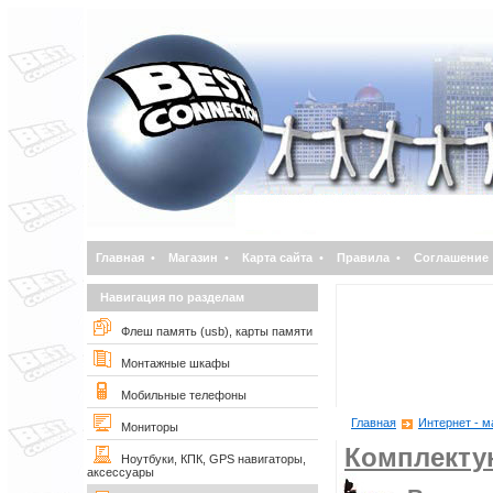
Главная
•
Магазин
•
Карта сайта
•
Правила
•
Соглашение
Навигация по разделам
Флеш память (usb), карты памяти
Монтажные шкафы
Мобильные телефоны
Главная
Интернет - м
Мониторы
Комплект
Ноутбуки, КПК, GPS навигаторы,
аксессуары