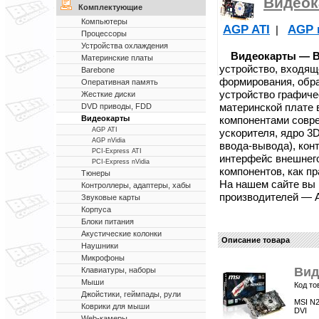
Видеок
Комплектующие
Компьютеры
AGP ATI
AGP 
|
Процессоры
Устройства охлаждения
Видеокарты — Ви
Материнские платы
устройство, входящ
Barebone
формирования, обра
Оперативная память
устройство графич
Жесткие диски
материнской плате
DVD приводы, FDD
компонентами совр
Видеокарты
AGP ATI
ускорителя, ядро 3
AGP nVidia
ввода-вывода), кон
PCI-Express ATI
интерфейс внешнег
PCI-Express nVidia
компонентов, как п
Тюнеры
На нашем сайте вы
Контроллеры, адаптеры, хабы
производителей — ATI
Звуковые карты
Корпуса
Блоки питания
Акустические колонки
Описание товара
Наушники
Микрофоны
Вид
Клавиатуры, наборы
Мыши
Код то
Джойстики, геймпады, рули
MSI N2
Коврики для мыши
DVI
Web-камеры