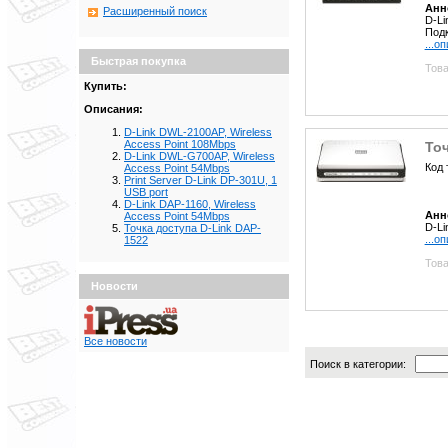
Анн
Расширенный поиск
D-Li
Подк
...о
Быстрая покупка
Това
Купить:
Описания:
D-Link DWL-2100AP, Wireless
Access Point 108Mbps
Точ
D-Link DWL-G700AP, Wireless
Код 
Access Point 54Mbps
Print Server D-Link DP-301U, 1
USB port
D-Link DAP-1160, Wireless
Анн
Access Point 54Mbps
D-Li
Точка доступа D-Link DAP-
...о
1522
Това
Новости
Все новости
Поиск в категории: