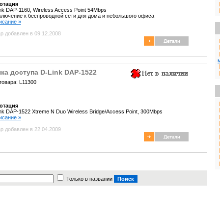
отация
nk DAP-1160, Wireless Access Point 54Mbps
лючение к беспроводной сети для дома и небольшого офиса
писание »
р добавлен в 09.12.2008
ка доступа D-Link DAP-1522
товара: L11300
отация
nk DAP-1522 Xtreme N Duo Wireless Bridge/Access Point, 300Mbps
писание »
р добавлен в 22.04.2009
Только в названии