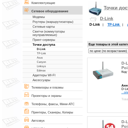
Комплектующие
Точки дос
Сетевое оборудование
Модемы
D-Link
Роутеры (маршрутизаторы)
D-Link
TP-Link
|
|
Сетевые карты
Свитчи (коммутаторы
неуправляемые)
Принт-серверы
Еще товары в этой кате
Точки доступа
D-Link
TP-Link
Asus
Canyon
D-L
Linksys
Po
Edimax
Код 
Адаптеры WI-FI
Аксессуары
Анн
Телевизоры и плазмы
D-Li
...о
Проекторы и экраны
Това
Телефоны, факсы, Мини-АТС
Принтеры, Сканеры, Копиры
Автозвук
D-L
Po