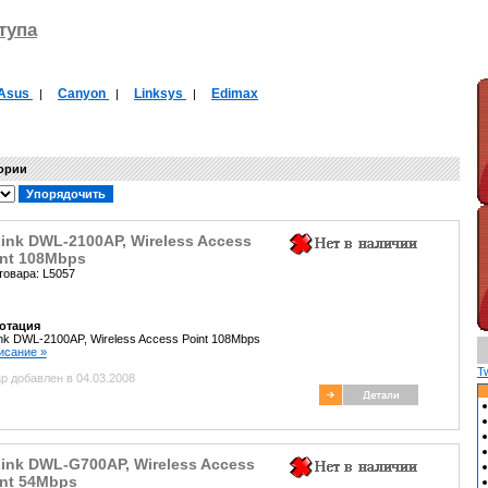
тупа
Asus
Canyon
Linksys
Edimax
|
|
|
гории
ink DWL-2100AP, Wireless Access
int 108Mbps
товара: L5057
отация
nk DWL-2100AP, Wireless Access Point 108Mbps
писание »
T
р добавлен в 04.03.2008
ink DWL-G700AP, Wireless Access
int 54Mbps