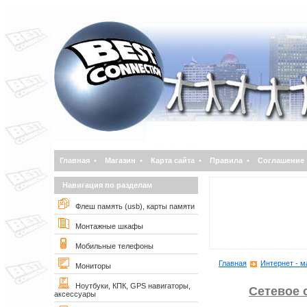
Главная
•
Магазин
•
Карта сайта
•
Правила
•
Соглашение
Навигация по разделам
Флеш память (usb), карты памяти
Монтажные шкафы
Мобильные телефоны
Главная
Интернет - м
Мониторы
Ноутбуки, КПК, GPS навигаторы,
Сетевое 
аксессуары