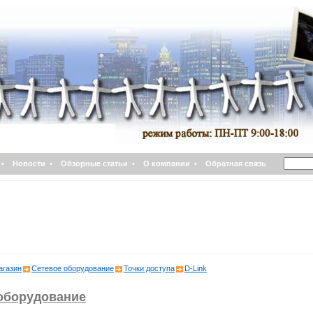
•
Новости
•
Обзорные статьи
•
О компании
•
Обратная связь
агазин
Сетевое оборудование
Точки доступа
D-Link
оборудование