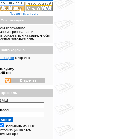
Проверить аттестат
Мои закладки
Вам необходимо
зарегистрироваться и
авторизоваться на сайте, чтобы
воспользоваться этим...
Ваша корзина
0 товаров
в корзине
На сумму:
0.00 грн
Профиль
-Mail
Пароль
Запомнить данные
авторизации на этом
компьютере