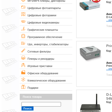
MP3/MP4 плееры, диктофоны
Код 
Цифровые фотоаппараты
Анн
Цифровые фоторамки
D-Li
...о
Цифровые видеокамеры
Това
Графические планшеты
Программное обеспечение
Ups, инверторы, стабилизаторы
Pri
Код 
Сетевые фильтры
Плееры и рекордеры
Анн
Prin
Игровые приставки
...о
Офисное оборудование
Това
Климатическое оборудование
Подарки
D-L
Поиск товара
54
Код 