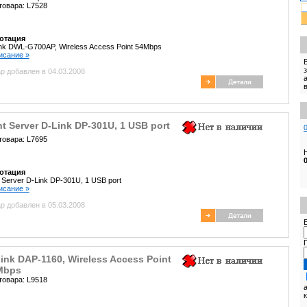
товара: L7528
отация
nk DWL-G700AP, Wireless Access Point 54Mbps
писание »
р добавлен в 04.03.2008
nt Server D-Link DP-301U, 1 USB port
товара: L7695
отация
t Server D-Link DP-301U, 1 USB port
писание »
р добавлен в 05.03.2008
E
ink DAP-1160, Wireless Access Point
Mbps
товара: L9518