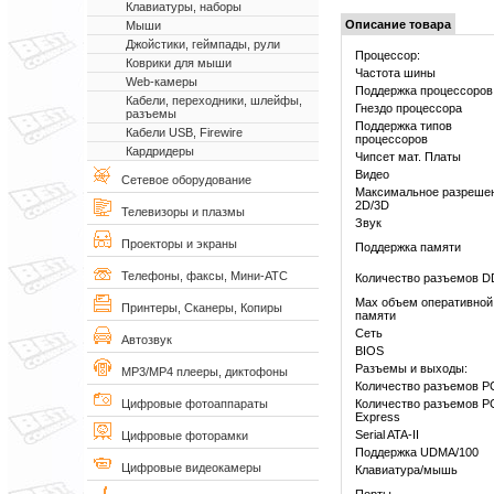
Клавиатуры, наборы
Описание товара
Мыши
Джойстики, геймпады, рули
Процессор:
Коврики для мыши
Частота шины
Web-камеры
Поддержка процессоров
Кабели, переходники, шлейфы,
Гнездо процессора
разъемы
Поддержка типов
Кабели USB, Firewire
процессоров
Кардридеры
Чипсет мат. Платы
Видео
Сетевое оборудование
Максимальное разреше
2D/3D
Телевизоры и плазмы
Звук
Проекторы и экраны
Поддержка памяти
Телефоны, факсы, Мини-АТС
Количество разъемов 
Max объем оперативной
Принтеры, Сканеры, Копиры
памяти
Сеть
Автозвук
BIOS
Разъемы и выходы:
MP3/MP4 плееры, диктофоны
Количество разъемов P
Количество разъемов P
Цифровые фотоаппараты
Express
Serial ATA-II
Цифровые фоторамки
Поддержка UDMA/100
Цифровые видеокамеры
Клавиатура/мышь
Порты