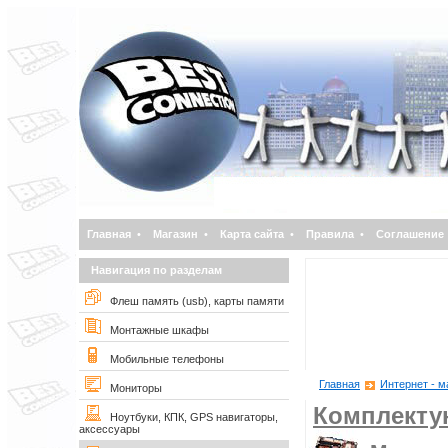
Главная
•
Магазин
•
Карта сайта
•
Правила
•
Соглашение
Навигация по разделам
Флеш память (usb), карты памяти
Монтажные шкафы
Мобильные телефоны
Главная
Интернет - м
Мониторы
Комплект
Ноутбуки, КПК, GPS навигаторы,
аксессуары