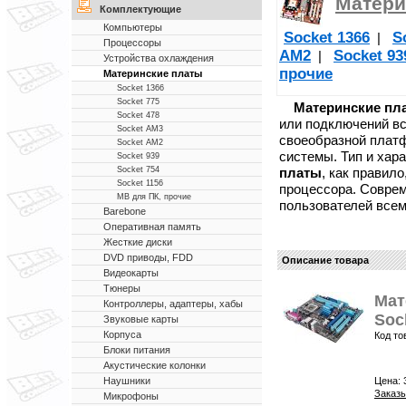
Матери
Комплектующие
Компьютеры
Socket 1366
S
|
Процессоры
AM2
Socket 93
|
Устройства охлаждения
прочие
Материнские платы
Socket 1366
Socket 775
Материнские пл
Socket 478
или подключений в
Socket AM3
своеобразной платф
Socket AM2
системы. Тип и хар
Socket 939
платы
, как правил
Socket 754
Socket 1156
процессора. Совре
MB для ПК, прочие
пользователей все
Barebone
Оперативная память
Жесткие диски
DVD приводы, FDD
Описание товара
Видеокарты
Тюнеры
Мат
Контроллеры, адаптеры, хабы
Soc
Звуковые карты
Корпуса
Код то
Блоки питания
Акустические колонки
Цена:
Наушники
Заказы
Микрофоны