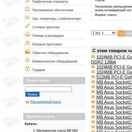
Графические планшеты
Технологии уменьшения
шума охлаждающей си
Программное обеспечение
Формат платы
Ups, инверторы, стабилизаторы
Сетевые фильтры
Плееры и рекордеры
Игровые приставки
С этим товаром ч
Офисное оборудование
1024MB PCI-E Ge
DDR2 128bit
Климатическое оборудование
1024MB PCI-E Ge
Подарки
1024MB PCI-E Ge
512MB PCI-E GeFo
Поиск товара
MB Asus Socket1
MB Asus Socket1
MB Asus Socket1
MB Asus Socket
MB Asus Socket1
Расширенный поиск
MB Asus Socket1
MB Asus Socket1
MB Asus Socket
Быстрая покупка
MB Asus Socket1
Купить:
MB Asus Socket1
Материнская плата MB MSI