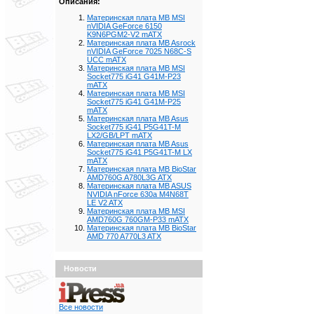
Описания:
Материнская плата MB MSI
nVIDIA GeForce 6150
K9N6PGM2-V2 mATX
Материнская плата MB Asrock
nVIDIA GeForce 7025 N68C-S
UCC mATX
Материнская плата MB MSI
Socket775 iG41 G41M-P23
mATX
Материнская плата MB MSI
Socket775 iG41 G41M-P25
mATX
Материнская плата MB Asus
Socket775 iG41 P5G41T-M
LX2/GB/LPT mATX
Материнская плата MB Asus
Socket775 iG41 P5G41T-M LX
mATX
Материнская плата MB BioStar
AMD760G A780L3G ATX
Материнская плата MB ASUS
NVIDIA nForce 630a M4N68T
LE V2 ATX
Материнская плата MB MSI
AMD760G 760GM-P33 mATX
Материнская плата MB BioStar
AMD 770 A770L3 ATX
Новости
Все новости