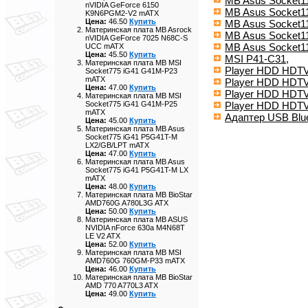
MB Asus Socket1
nVIDIA GeForce 6150
MB Asus Socket1
K9N6PGM2-V2 mATX
Цена:
46.50
Купить
MB Asus Socket1
Материнская плата MB Asrock
MB Asus Socket1
nVIDIA GeForce 7025 N68C-S
MB Asus Socket1
UCC mATX
Цена:
45.50
Купить
MSI P41-C31,
Материнская плата MB MSI
Player HDD HDTV 
Socket775 iG41 G41M-P23
mATX
Player HDD HDTV 
Цена:
47.00
Купить
Player HDD HDTV
Материнская плата MB MSI
Player HDD HDTV
Socket775 iG41 G41M-P25
mATX
Адаптер USB Blue
Цена:
45.00
Купить
Материнская плата MB Asus
Socket775 iG41 P5G41T-M
LX2/GB/LPT mATX
Цена:
47.00
Купить
Материнская плата MB Asus
Socket775 iG41 P5G41T-M LX
mATX
Цена:
48.00
Купить
Материнская плата MB BioStar
AMD760G A780L3G ATX
Цена:
50.00
Купить
Материнская плата MB ASUS
NVIDIA nForce 630a M4N68T
LE V2 ATX
Цена:
52.00
Купить
Материнская плата MB MSI
AMD760G 760GM-P33 mATX
Цена:
46.00
Купить
Материнская плата MB BioStar
AMD 770 A770L3 ATX
Цена:
49.00
Купить