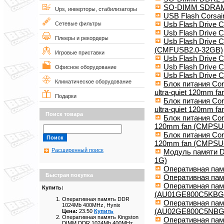
SO-DIMM SDRAM 
Ups, инверторы, стабилизаторы
USB Flash Corsa
Usb Flash Drive C
Сетевые фильтры
Usb Flash Drive C
Плееры и рекордеры
Usb Flash Drive C
(CMFUSB2.0-32GB)
Игровые приставки
Usb Flash Drive C
Usb Flash Drive C
Офисное оборудование
Usb Flash Drive C
Климатическое оборудование
Блок питания Cor
ultra-quiet 120mm 
Подарки
Блок питания Cor
ultra-quiet 120mm 
Поиск товара
Блок питания Cors
120mm fan (CMPSU
Блок питания Cors
120mm fan (CMPSU
Расширенный поиск
Модуль памяти 
1G)
Оперативная пам
Быстрая покупка
Оперативная па
Оперативная па
Купить:
(AU01GE800C5KBG
Оперативная память DDR
Оперативная па
1024Mb 400MHz, Hynix
(AU02GE800C5NBG
Цена:
23.50
Купить
Оперативная память Kingston
Оперативная па
DIMM DDR 1024Mb 400MHz,