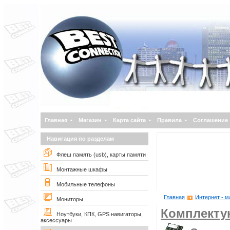
Главная
•
Магазин
•
Карта сайта
•
Правила
•
Соглашение
Навигация по разделам
Флеш память (usb), карты памяти
Монтажные шкафы
Мобильные телефоны
Главная
Интернет - м
Мониторы
Комплект
Ноутбуки, КПК, GPS навигаторы,
аксессуары