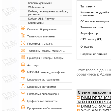
Коврики для мыши
Тип памяти
Web-камеры
Кабели, переходники, шлейфы,
Количество модулей в
разъемы
комплекте
Кабели USB, Firewire
Объем одного модуля
Кардридеры
Тактовая частота
Сетевое оборудование
Форм-фактор
Телевизоры и плазмы
CAS Latency (CL)
Проекторы и экраны
Описание
Телефоны, факсы, Мини-АТС
Напряжение питання
Принтеры, Сканеры, Копиры
Автозвук
Этот товар в данны
MP3/MP4 плееры, диктофоны
обратитесь к Адми
Цифровые фотоаппараты
Цифровые фоторамки
С этим товаром ч
Цифровые видеокамеры
DIMM DDR3 1024M
Графические планшеты
(KHX11000D3LL/1G)
DIMM SDRAM 128M
Программное обеспечение
SO-DIMM DDR2 1