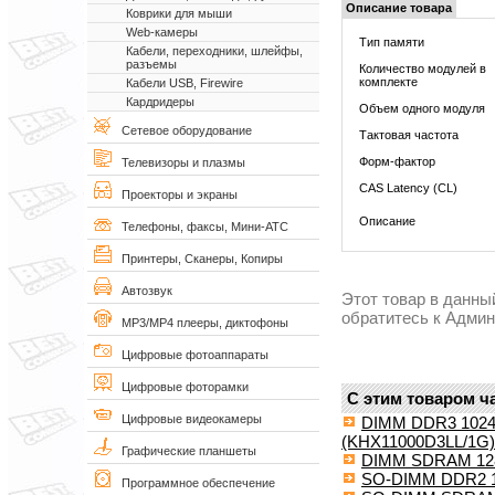
Описание товара
Коврики для мыши
Web-камеры
Тип памяти
Кабели, переходники, шлейфы,
разъемы
Количество модулей в
комплекте
Кабели USB, Firewire
Кардридеры
Объем одного модуля
Сетевое оборудование
Тактовая частота
Форм-фактор
Телевизоры и плазмы
CAS Latency (CL)
Проекторы и экраны
Описание
Телефоны, факсы, Мини-АТС
Принтеры, Сканеры, Копиры
Автозвук
Этот товар в данны
обратитесь к Адми
MP3/MP4 плееры, диктофоны
Цифровые фотоаппараты
Цифровые фоторамки
С этим товаром ч
Цифровые видеокамеры
DIMM DDR3 1024M
(KHX11000D3LL/1G)
Графические планшеты
DIMM SDRAM 128M
SO-DIMM DDR2 1
Программное обеспечение