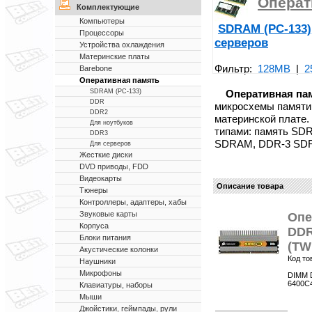
Операт
Комплектующие
Компьютеры
SDRAM (PC-133)
Процессоры
серверов
Устройства охлаждения
Материнские платы
Фильтр:
128MB
|
2
Barebone
Оперативная память
Оперативная па
SDRAM (PC-133)
DDR
микросхемы памяти
DDR2
материнской плате.
Для ноутбуков
типами: память SD
DDR3
SDRAM, DDR-3 SD
Для серверов
Жесткие диски
DVD приводы, FDD
Видеокарты
Описание товара
Тюнеры
Контроллеры, адаптеры, хабы
Звуковые карты
Опе
Корпуса
DDR
Блоки питания
(TW
Акустические колонки
Код то
Наушники
Микрофоны
DIMM D
6400C
Клавиатуры, наборы
Мыши
Джойстики, геймпады, рули