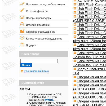
SO-DIMM SDRAM 
USB Flash Corsa
Ups, инверторы, стабилизаторы
Usb Flash Drive C
Сетевые фильтры
Usb Flash Drive C
Usb Flash Drive C
Плееры и рекордеры
(CMFUSB2.0-32GB)
Usb Flash Drive C
Игровые приставки
Usb Flash Drive C
Офисное оборудование
Usb Flash Drive C
Блок питания Cor
Климатическое оборудование
ultra-quiet 120mm 
Блок питания Cor
Подарки
ultra-quiet 120mm 
Блок питания Cors
Поиск товара
120mm fan (CMPSU
Блок питания Cors
120mm fan (CMPSU
Модуль памяти 
Расширенный поиск
1G)
Оперативная пам
Оперативная па
Быстрая покупка
Оперативная па
(AU01GE800C5KBG
Купить:
Оперативная па
Оперативная память DDR
(AU02GE800C5NBG
1024Mb 400MHz, Hynix
Цена:
23.50
Купить
Оперативная па
Оперативная память Kingston
(CH.04GAF.F0GK2)
DIMM DDR 1024Mb 400MHz,