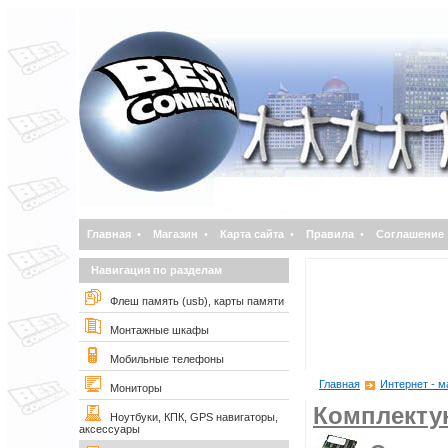
Главная
•
Магазин
•
Карта сайта
•
Правила
•
Соглашение
Навигация по разделам
Флеш память (usb), карты памяти
Монтажные шкафы
Мобильные телефоны
Главная
Интернет - м
Мониторы
Комплект
Ноутбуки, КПК, GPS навигаторы,
аксессуары