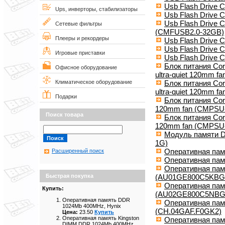
Usb Flash Drive C
Ups, инверторы, стабилизаторы
Usb Flash Drive C
Usb Flash Drive C
Сетевые фильтры
(CMFUSB2.0-32GB)
Плееры и рекордеры
Usb Flash Drive C
Usb Flash Drive C
Игровые приставки
Usb Flash Drive C
Блок питания Cor
Офисное оборудование
ultra-quiet 120mm 
Блок питания Cor
Климатическое оборудование
ultra-quiet 120mm 
Подарки
Блок питания Cors
120mm fan (CMPSU
Поиск товара
Блок питания Cors
120mm fan (CMPSU
Модуль памяти 
1G)
Оперативная пам
Расширенный поиск
Оперативная па
Оперативная па
(AU01GE800C5KBG
Быстрая покупка
Оперативная па
Купить:
(AU02GE800C5NBG
Оперативная память DDR
Оперативная па
1024Mb 400MHz, Hynix
(CH.04GAF.F0GK2)
Цена:
23.50
Купить
Оперативная память Kingston
Оперативная пам
DIMM DDR 1024Mb 400MHz,