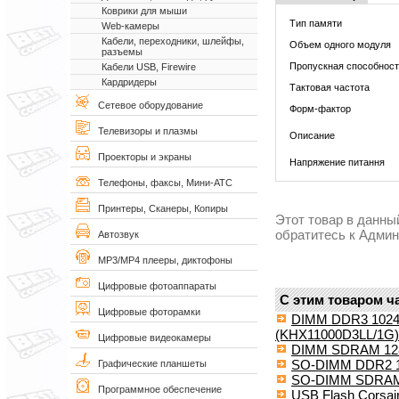
Коврики для мыши
Тип памяти
Web-камеры
Кабели, переходники, шлейфы,
Объем одного модуля
разъемы
Пропускная способнос
Кабели USB, Firewire
Кардридеры
Тактовая частота
Сетевое оборудование
Форм-фактор
Телевизоры и плазмы
Описание
Проекторы и экраны
Напряжение питання
Телефоны, факсы, Мини-АТС
Принтеры, Сканеры, Копиры
Этот товар в данны
обратитесь к Адми
Автозвук
MP3/MP4 плееры, диктофоны
Цифровые фотоаппараты
С этим товаром ч
Цифровые фоторамки
DIMM DDR3 1024M
(KHX11000D3LL/1G)
Цифровые видеокамеры
DIMM SDRAM 128M
SO-DIMM DDR2 1
Графические планшеты
SO-DIMM SDRAM 
Программное обеспечение
USB Flash Corsa