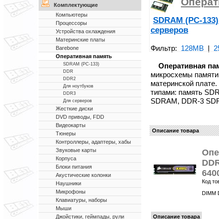
Операт
Комплектующие
Компьютеры
SDRAM (PC-133)
Процессоры
серверов
Устройства охлаждения
Материнские платы
Фильтр:
128MB
|
2
Barebone
Оперативная память
Оперативная па
SDRAM (PC-133)
DDR
микросхемы памяти
DDR2
материнской плате.
Для ноутбуков
типами: память SD
DDR3
SDRAM, DDR-3 SD
Для серверов
Жесткие диски
DVD приводы, FDD
Видеокарты
Описание товара
Тюнеры
Контроллеры, адаптеры, хабы
Звуковые карты
Опе
Корпуса
DDR
Блоки питания
640
Акустические колонки
Код то
Наушники
Микрофоны
DIMM D
Клавиатуры, наборы
Мыши
Описание товара
Джойстики, геймпады, рули