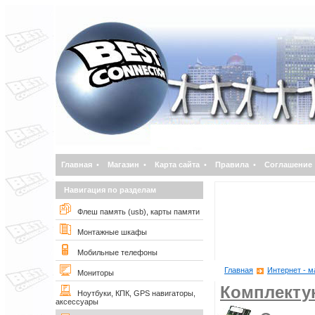
Главная
•
Магазин
•
Карта сайта
•
Правила
•
Соглашение
Навигация по разделам
Флеш память (usb), карты памяти
Монтажные шкафы
Мобильные телефоны
Главная
Интернет - м
Мониторы
Комплект
Ноутбуки, КПК, GPS навигаторы,
аксессуары