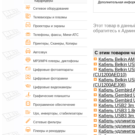
Кардридеры
Дополнительная инфор
Сетевое оборудование
Телевизоры и плазмы
Этот товар в данны
Проекторы и экраны
обратитесь к Адми
Телефоны, факсы, Мини-АТС
Принтеры, Сканеры, Копиры
С этим товаром ч
Автозвук
Кабель Belkin AM
MP3/MP4 плееры, диктофоны
Кабель Belkin US
Кабель Belkin US
Цифровые фотоаппараты
(CU1200AED10)
Цифровые фоторамки
Кабель Belkin US
(CU1200AEJ06)
Цифровые видеокамеры
Кабель Gembird A
Кабель Gembird
Графические планшеты
Кабель Gembird 
Кабель USB2 3m
Программное обеспечение
Кабель USB3 1
Ups, инверторы, стабилизаторы
Кабель USB3 3
Кабель-удлинит
Сетевые фильтры
Кабель-удлините
Кабель-удлините
Плееры и рекордеры