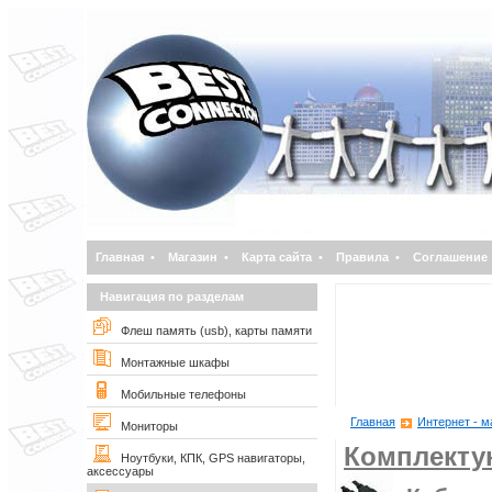
Главная
•
Магазин
•
Карта сайта
•
Правила
•
Соглашение
Навигация по разделам
Флеш память (usb), карты памяти
Монтажные шкафы
Мобильные телефоны
Главная
Интернет - м
Мониторы
Комплект
Ноутбуки, КПК, GPS навигаторы,
аксессуары