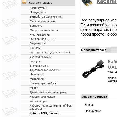
Кабели 
Комплектующие
Компьютеры
Процессоры
Устройства охлаждения
Все популярнее ис
Материнские платы
ПК и разнообразных
Barebone
фотоаппаратов, пле
Оперативная память
порой просто не обо
Жесткие диски
DVD приводы, FDD
Видеокарты
Тюнеры
Описание товара
Контроллеры, адаптеры, хабы
Звуковые карты
Каб
Корпуса
Блоки питания
UAE
Акустические колонки
Код то
Наушники
Дополн
Микрофоны
Gembir
Клавиатуры, наборы
Мыши
Джойстики, геймпады, рули
Описание товара
Коврики для мыши
Web-камеры
Длина
Кабели, переходники, шлейфы,
разъемы
Назначение
Кабели USB, Firewire