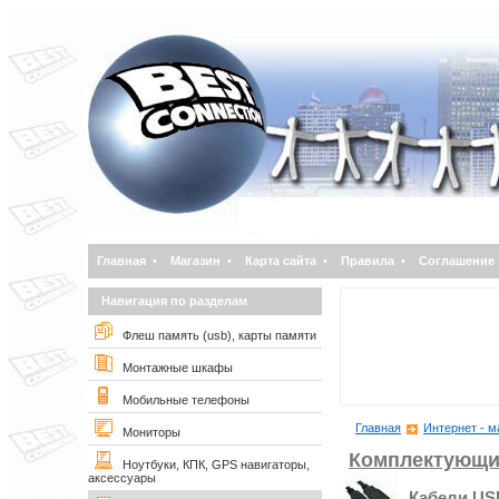
Главная
•
Магазин
•
Карта сайта
•
Правила
•
Соглашение
Навигация по разделам
Флеш память (usb), карты памяти
Монтажные шкафы
Мобильные телефоны
Главная
Интернет - м
Мониторы
Комплектующи
Ноутбуки, КПК, GPS навигаторы,
аксессуары
Кабели USB