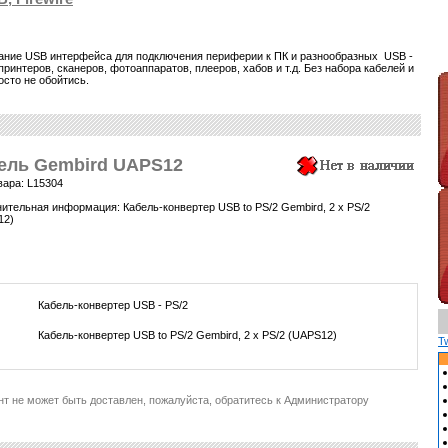
ание USB интерфейса для подключения периферии к ПК и разнообразных USB -
ринтеров, сканеров, фотоаппаратов, плееров, хабов и т.д. Без набора кабелей и
сто не обойтись.
ель Gembird UAPS12
вара: L15304
ительная информация: Кабель-конвертер USB to PS/2 Gembird, 2 x PS/2
12)
Кабель-конвертер USB - PS/2
Кабель-конвертер USB to PS/2 Gembird, 2 x PS/2 (UAPS12)
T
нт не может быть доставлен, пожалуйста, обратитесь к Администратору