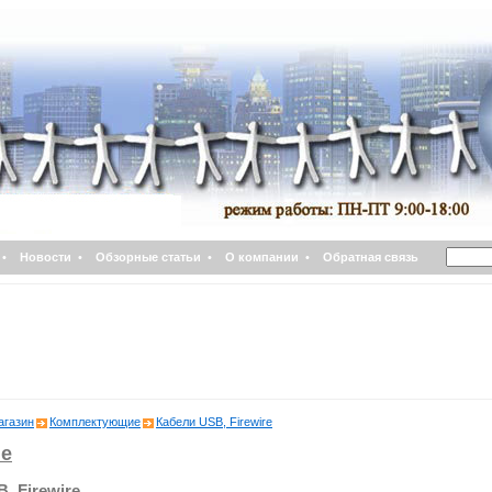
•
Новости
•
Обзорные статьи
•
О компании
•
Обратная связь
агазин
Комплектующие
Кабели USB, Firewire
е
, Firewire