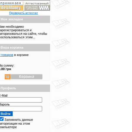
Проверить аттестат
Мои закладки
Вам необходимо
зарегистрироваться и
авторизоваться на сайте, чтобы
воспользоваться этим...
Ваша корзина
0 товаров
в корзине
На сумму:
0.00 грн
Профиль
-Mail
Пароль
Запомнить данные
авторизации на этом
компьютере