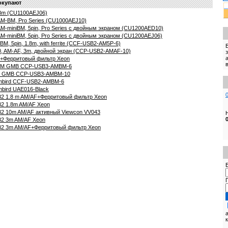
окупают
.8m (CU1100AEJ06)
 AM-BM, Pro Series (CU1000AEJ10)
 AM-miniBM, 5pin, Pro Series с двойным экраном (CU1200AED10)
 AM-miniBM, 5pin, Pro Series с двойным экраном (CU1200AEJ06)
M, 5pin, 1.8m, with ferrite (CCF-USB2-AM5P-6)
0, AM-AF, 3m, двойной экран (CCP-USB2-AMAF-10)
+Ферритовый фильтр Xeon
/BM GMB CCP-USB3-AMBM-6
M GMB CCP-USB3-AMBM-10
mbird CCF-USB2-AMBM-6
bird UAE016-Black
B2 1.8 m AM/AF+Ферритовый фильтр Xeon
2 1.8m AM/AF Xeon
2 10m AM/AF активный Viewcon VV043
B2 3m AM/AF Xeon
B2 3m AM/AF+Ферритовый фильтр Xeon
E