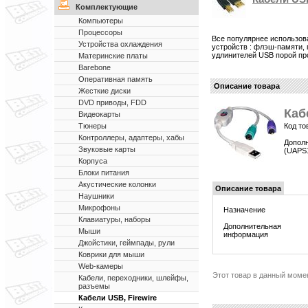
Комплектующие
Компьютеры
Процессоры
Все популярнее использов
Устройства охлаждения
устройств : флэш-памяти, п
удлинителей USB порой про
Материнские платы
Barebone
Оперативная память
Описание товара
Жесткие диски
DVD приводы, FDD
Каб
Видеокарты
Код то
Тюнеры
Контроллеры, адаптеры, хабы
Дополн
Звуковые карты
(UAPS
Корпуса
Блоки питания
Акустические колонки
Описание товара
Наушники
Микрофоны
Назначение
Клавиатуры, наборы
Дополнительная
Мыши
информация
Джойстики, геймпады, рули
Коврики для мыши
Web-камеры
Этот товар в данный моме
Кабели, переходники, шлейфы,
разъемы
Кабели USB, Firewire