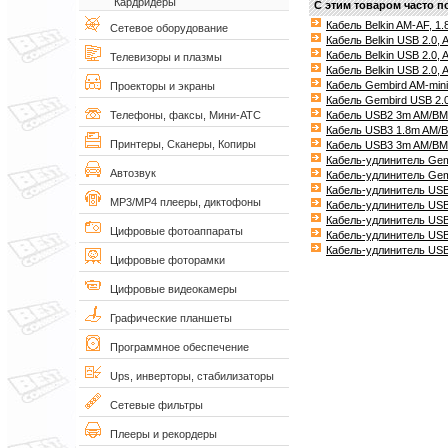
Кардридеры
С этим товаром часто п
Кабель Belkin AM-AF, 1
Сетевое оборудование
Кабель Belkin USB 2.0,
Кабель Belkin USB 2.0,
Телевизоры и плазмы
Кабель Belkin USB 2.0,
Кабель Gembird AM-miniB
Проекторы и экраны
Кабель Gembird USB 2.
Кабель USB2 3m AM/BM
Телефоны, факсы, Мини-АТС
Кабель USB3 1.8m AM
Принтеры, Сканеры, Копиры
Кабель USB3 3m AM/B
Кабель-удлинитель Ge
Автозвук
Кабель-удлинитель Gem
Кабель-удлинитель US
MP3/MP4 плееры, диктофоны
Кабель-удлинитель USB
Кабель-удлинитель USB
Цифровые фотоаппараты
Кабель-удлинитель US
Кабель-удлинитель US
Цифровые фоторамки
Цифровые видеокамеры
Графические планшеты
Программное обеспечение
Ups, инверторы, стабилизаторы
Сетевые фильтры
Плееры и рекордеры