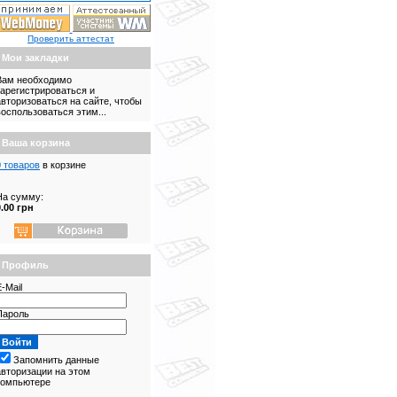
Проверить аттестат
Мои закладки
Вам необходимо
зарегистрироваться и
авторизоваться на сайте, чтобы
воспользоваться этим...
Ваша корзина
0 товаров
в корзине
На сумму:
0.00 грн
Профиль
-Mail
Пароль
Запомнить данные
авторизации на этом
компьютере