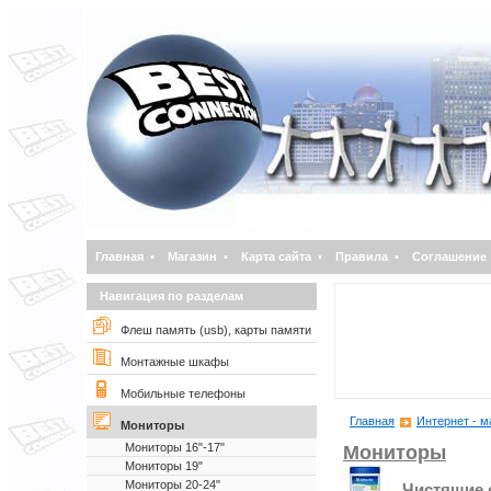
Главная
•
Магазин
•
Карта сайта
•
Правила
•
Соглашение
Навигация по разделам
Флеш память (usb), карты памяти
Монтажные шкафы
Мобильные телефоны
Главная
Интернет - м
Мониторы
Мониторы 16"-17"
Мониторы
Мониторы 19"
Мониторы 20-24"
Чистящие 