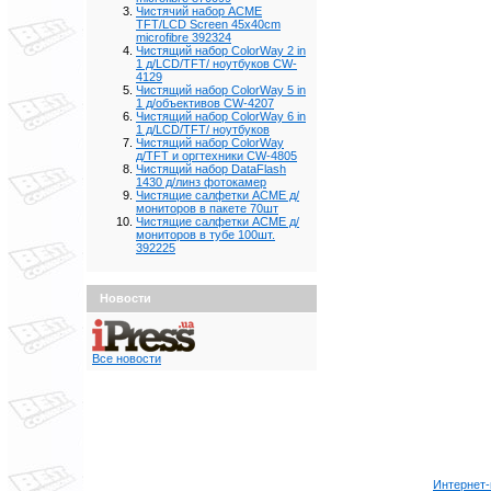
Чистячий набор ACME
TFT/LCD Screen 45x40cm
microfibre 392324
Чистящий набор ColorWay 2 in
1 д/LCD/TFT/ ноутбуков CW-
4129
Чистящий набор ColorWay 5 in
1 д/объективов CW-4207
Чистящий набор ColorWay 6 in
1 д/LCD/TFT/ ноутбуков
Чистящий набор ColorWay
д/TFT и оргтехники CW-4805
Чистящий набор DataFlash
1430 д/линз фотокамер
Чистящие салфетки ACME д/
мониторов в пакете 70шт
Чистящие салфетки ACME д/
мониторов в тубе 100шт.
392225
Новости
Все новости
Интернет-м