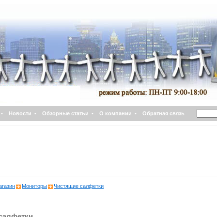
•
Новости
•
Обзорные статьи
•
О компании
•
Обратная связь
агазин
Мониторы
Чистящие салфетки
салфетки