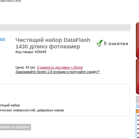
Чистящий набор DataFlash
1430 д/линз фотокамер
Код товара: K59449
Цена:
43 грн
Стоимость доставки = 25грн!
Заказывайте более 1-й позиции и получайте скидку*!
тящий набор
T
ических поверхностей, цифровых камер