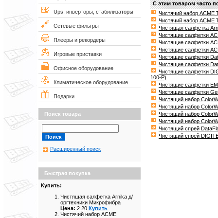
С этим товаром часто п
Ups, инверторы, стабилизаторы
Чистячий набор ACME T
Чистячий набор ACME TF
Сетевые фильтры
Чистящая салфетка Arn
Чистящие салфетки AC
Плееры и рекордеры
Чистящие салфетки ACM
Чистящие салфетки ACM
Игровые приставки
Чистящие салфетки Dat
Чистящие салфетки Da
Офисное оборудование
Чистящие салфетки DIG
100-P)
Климатическое оборудование
Чистящие салфетки EMT
Чистящие салфетки Ge
Подарки
Чистящий набор ColorW
Чистящий набор ColorW
Чистящий набор ColorWa
Поиск товара
Чистящий набор ColorW
Чистящий спрей DataFl
Чистящий спрей DIGITE
Расширенный поиск
Быстрая покупка
Купить:
Чистящая салфетка Arnika д/
оргтехники Микрофибра
Цена:
2.20
Купить
Чистячий набор ACME