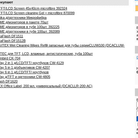
окупают
FT/LCD Screen 45x40cm microfibre 392324
T/LCD Screen cleaning Gel + microfibre 870099
ika д/оргтехники Микрофибра
ME д/мониторов в пакете 70шт
E д/мониторов в тубе 100шт. 392225
E д/оргтехники в тубе 100шт. 392089
aFlash DF1511
taFlash DF1512B
ITEX Wet Cleaning Wipes Refill-запасные для тубы серииCLUW100 (DCACLUW-
EC для TFT, LCD, влажные, антистатические, туба 100шт
mbird CK-704
ay 2 in 1 д/LCD/TFT/ ноутбуков CW-4129
ay 5 in 1 д/объективов CW-4207
y 6 in 1 д/LCD/TFT/ ноутбуков
ay д/TFT и оргтехники CW-4805
ash DF1620
X Office Label, 200 мл. универсальный (DCACLLR-200-AC)
E