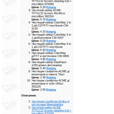
TFT/LCD Screen cleaning Gel +
microfibre 870099
Цена:
5.30
Купить
Чистячий набор ACME
TFT/LCD Screen 45x40cm
microfibre 392324
Цена:
5.70
Купить
Чистящий набор ColorWay 2 in
1 д/LCD/TFT/ ноутбуков CW-
4129
Цена:
4.70
Купить
Чистящий набор ColorWay 5 in
1 д/объективов CW-4207
Цена:
6.20
Купить
Чистящий набор ColorWay 6 in
1 д/LCD/TFT/ ноутбуков
Цена:
6.40
Купить
Чистящий набор ColorWay
д/TFT и оргтехники CW-4805
Цена:
4.60
Купить
Чистящий набор DataFlash
1430 д/линз фотокамер
Цена:
5.30
Купить
Чистящие салфетки ACME д/
мониторов в пакете 70шт
Цена:
2.40
Купить
Чистящие салфетки ACME д/
мониторов в тубе 100шт.
392225
Цена:
2.90
Купить
Описания:
Чистящая салфетка Arnika д/
оргтехники Микрофибра
Чистячий набор ACME
TFT/LCD Screen cleaning Gel +
microfibre 870099