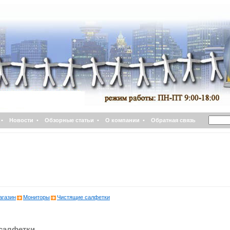
•
Новости
•
Обзорные статьи
•
О компании
•
Обратная связь
агазин
Мониторы
Чистящие салфетки
салфетки