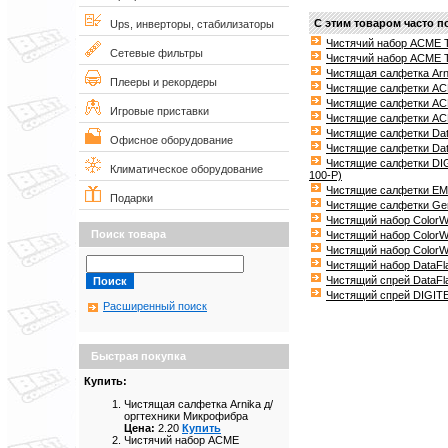
С этим товаром часто п
Ups, инверторы, стабилизаторы
Чистячий набор ACME T
Сетевые фильтры
Чистячий набор ACME TF
Чистящая салфетка Arn
Плееры и рекордеры
Чистящие салфетки AC
Чистящие салфетки ACM
Игровые приставки
Чистящие салфетки ACM
Чистящие салфетки Dat
Офисное оборудование
Чистящие салфетки Da
Чистящие салфетки DIG
Климатическое оборудование
100-P)
Чистящие салфетки EMT
Подарки
Чистящие салфетки Ge
Чистящий набор ColorW
Поиск товара
Чистящий набор ColorWa
Чистящий набор ColorW
Чистящий набор DataFl
Чистящий спрей DataFl
Чистящий спрей DIGITE
Расширенный поиск
Быстрая покупка
Купить:
Чистящая салфетка Arnika д/
оргтехники Микрофибра
Цена:
2.20
Купить
Чистячий набор ACME