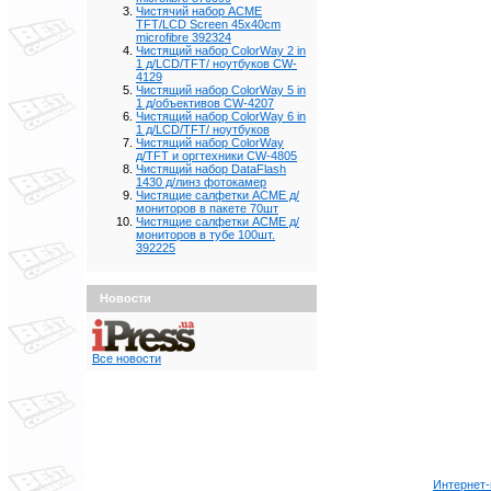
Чистячий набор ACME
TFT/LCD Screen 45x40cm
microfibre 392324
Чистящий набор ColorWay 2 in
1 д/LCD/TFT/ ноутбуков CW-
4129
Чистящий набор ColorWay 5 in
1 д/объективов CW-4207
Чистящий набор ColorWay 6 in
1 д/LCD/TFT/ ноутбуков
Чистящий набор ColorWay
д/TFT и оргтехники CW-4805
Чистящий набор DataFlash
1430 д/линз фотокамер
Чистящие салфетки ACME д/
мониторов в пакете 70шт
Чистящие салфетки ACME д/
мониторов в тубе 100шт.
392225
Новости
Все новости
Интернет-м