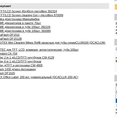
окупают
FT/LCD Screen 45x40cm microfibre 392324
T/LCD Screen cleaning Gel + microfibre 870099
ika д/оргтехники Микрофибра
ME д/мониторов в пакете 70шт
E д/мониторов в тубе 100шт. 392225
E д/оргтехники в тубе 100шт. 392089
aFlash DF1511
taFlash DF1512B
ITEX Wet Cleaning Wipes Refill-запасные для тубы серииCLUW100 (DCACLUW-
EC для TFT, LCD, влажные, антистатические, туба 100шт
mbird CK-704
ay 2 in 1 д/LCD/TFT/ ноутбуков CW-4129
y 6 in 1 д/LCD/TFT/ ноутбуков
ay д/TFT и оргтехники CW-4805
ash 1430 д/линз фотокамер
ash DF1620
X Office Label, 200 мл. универсальный (DCACLLR-200-AC)
E