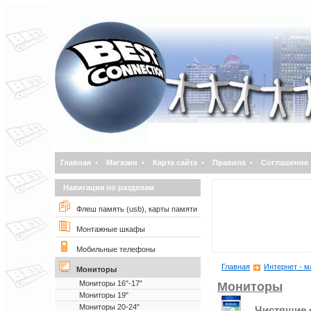
Главная
•
Магазин
•
Карта сайта
•
Правила
•
Соглашение
Навигация по разделам
Флеш память (usb), карты памяти
Монтажные шкафы
Мобильные телефоны
Главная
Интернет - м
Мониторы
Мониторы 16"-17"
Мониторы
Мониторы 19"
Мониторы 20-24"
Чистящие 