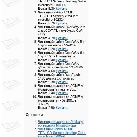
TFT/LCD Screen cleaning Gel +
microfibre 870099
Цена:
5.30
Купить
Чистячий набор ACME
TFT/LCD Screen 45x40cm
microfibre 392324
Цена:
5.70
Купить
Чистящий набор ColorWay 2 in
1 д/LCD/TFT/ ноутбуков CW-
4129
Цена:
4.70
Купить
Чистящий набор ColorWay 5 in
1 д/объективов CW-4207
Цена:
6.20
Купить
Чистящий набор ColorWay 6 in
1 д/LCD/TFT/ ноутбуков
Цена:
6.40
Купить
Чистящий набор ColorWay
д/TFT и оргтехники CW-4805
Цена:
4.60
Купить
Чистящий набор DataFlash
1430 д/линз фотокамер
Цена:
5.30
Купить
Чистящие салфетки ACME д/
мониторов в пакете 70шт
Цена:
2.40
Купить
Чистящие салфетки ACME д/
мониторов в тубе 100шт.
392225
Цена:
2.90
Купить
Описания:
Чистящая салфетка Arnika д/
оргтехники Микрофибра
Чистячий набор ACME
TFT/LCD Screen cleaning Gel +
microfibre 870099