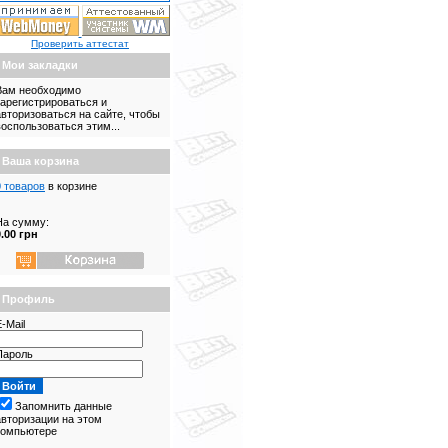
Проверить аттестат
Мои закладки
Вам необходимо
зарегистрироваться и
авторизоваться на сайте, чтобы
воспользоваться этим...
Ваша корзина
0 товаров
в корзине
На сумму:
0.00 грн
Профиль
-Mail
Пароль
Запомнить данные
авторизации на этом
компьютере