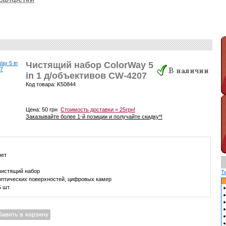
Чистящий набор ColorWay 5
in 1 д/объективов CW-4207
Код товара: K50844
Цена:
50 грн
Стоимость доставки = 25грн!
Заказывайте более 1-й позиции и получайте скидку*!
нет
чистящий набор
T
оптических поверхностей, цифровых камер
5 шт.