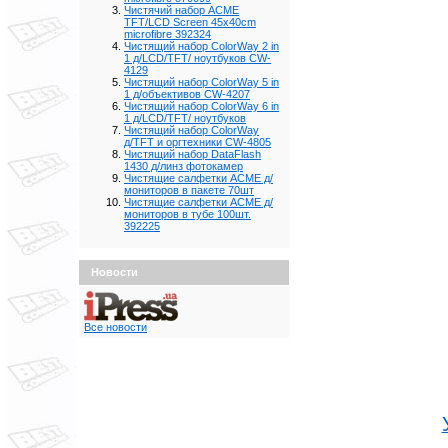
Чистячий набор ACME
TFT/LCD Screen 45x40cm
microfibre 392324
Чистящий набор ColorWay 2 in
1 д/LCD/TFT/ ноутбуков CW-
4129
Чистящий набор ColorWay 5 in
1 д/объективов CW-4207
Чистящий набор ColorWay 6 in
1 д/LCD/TFT/ ноутбуков
Чистящий набор ColorWay
д/TFT и оргтехники CW-4805
Чистящий набор DataFlash
1430 д/линз фотокамер
Чистящие салфетки ACME д/
мониторов в пакете 70шт
Чистящие салфетки ACME д/
мониторов в тубе 100шт.
392225
Новости
Все новости