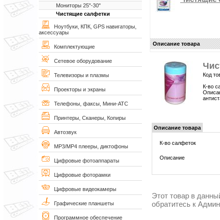
Мониторы 25"-30"
Чистящие салфетки
Ноутбуки, КПК, GPS навигаторы,
аксессуары
Описание товара
Комплектующие
Сетевое оборудование
Чис
Код то
Телевизоры и плазмы
К-во с
Проекторы и экраны
Описан
антист
Телефоны, факсы, Мини-АТС
Принтеры, Сканеры, Копиры
Описание товара
Автозвук
К-во салфеток
MP3/MP4 плееры, диктофоны
Описание
Цифровые фотоаппараты
Цифровые фоторамки
Цифровые видеокамеры
Этот товар в данны
обратитесь к Адми
Графические планшеты
Программное обеспечение