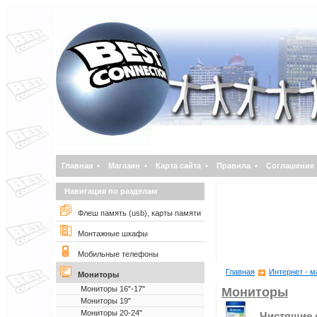
Главная
•
Магазин
•
Карта сайта
•
Правила
•
Соглашение
Навигация по разделам
Флеш память (usb), карты памяти
Монтажные шкафы
Мобильные телефоны
Главная
Интернет - м
Мониторы
Мониторы 16"-17"
Мониторы
Мониторы 19"
Мониторы 20-24"
Чистящие 