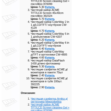
TFT/LCD Screen cleaning Gel +
microfibre 870099
Цена:
5.30
Купить
Чистячий набор ACME
TFT/LCD Screen 45x40cm
microfibre 392324
Цена:
5.70
Купить
Чистящий набор ColorWay 2 in
1 д/LCD/TFT/ ноутбуков CW-
4129
Цена:
4.70
Купить
Чистящий набор ColorWay 5 in
1 д/объективов CW-4207
Цена:
6.20
Купить
Чистящий набор ColorWay 6 in
1 д/LCD/TFT/ ноутбуков
Цена:
6.40
Купить
Чистящий набор ColorWay
д/TFT и оргтехники CW-4805
Цена:
4.60
Купить
Чистящий набор DataFlash
1430 д/линз фотокамер
Цена:
5.30
Купить
Чистящие салфетки ACME д/
мониторов в пакете 70шт
Цена:
2.40
Купить
Чистящие салфетки ACME д/
мониторов в тубе 100шт.
392225
Цена:
2.90
Купить
Описания:
Чистящая салфетка Arnika д/
оргтехники Микрофибра
Чистячий набор ACME
TFT/LCD Screen cleaning Gel +
microfibre 870099