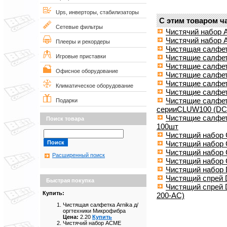
Ups, инверторы, стабилизаторы
С этим товаром ч
Сетевые фильтры
Чистячий набор 
Чистячий набор A
Плееры и рекордеры
Чистящая салфет
Чистящие салфет
Игровые приставки
Чистящие салфет
Офисное оборудование
Чистящие салфет
Чистящие салфет
Климатическое оборудование
Чистящие салфет
Чистящие салфетк
Подарки
серииCLUW100 (DC
Чистящие салфет
Поиск товара
100шт
Чистящий набор C
Чистящий набор C
Чистящий набор C
Расширенный поиск
Чистящий набор 
Чистящий набор 
Чистящий спрей 
Быстрая покупка
Чистящий спрей D
Купить:
200-AC)
Чистящая салфетка Arnika д/
оргтехники Микрофибра
Цена:
2.20
Купить
Чистячий набор ACME