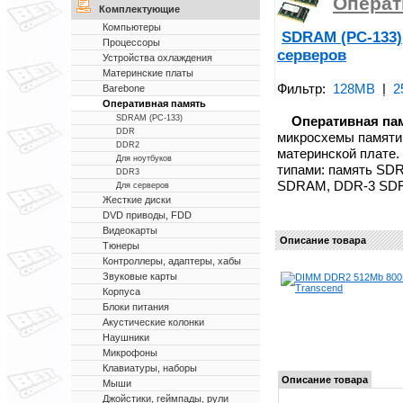
Операт
Комплектующие
Компьютеры
SDRAM (PC-133)
Процессоры
серверов
Устройства охлаждения
Материнские платы
Фильтр:
128MB
|
2
Barebone
Оперативная память
Оперативная па
SDRAM (PC-133)
DDR
микросхемы памяти
DDR2
материнской плате.
Для ноутбуков
типами: память SD
DDR3
SDRAM, DDR-3 SD
Для серверов
Жесткие диски
DVD приводы, FDD
Видеокарты
Описание товара
Тюнеры
Контроллеры, адаптеры, хабы
Звуковые карты
Корпуса
Блоки питания
Акустические колонки
Наушники
Микрофоны
Клавиатуры, наборы
Описание товара
Мыши
Джойстики, геймпады, рули