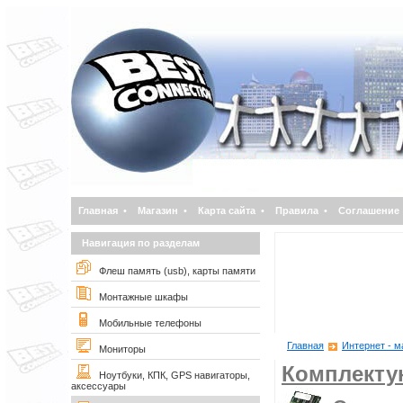
Главная
•
Магазин
•
Карта сайта
•
Правила
•
Соглашение
Навигация по разделам
Флеш память (usb), карты памяти
Монтажные шкафы
Мобильные телефоны
Главная
Интернет - м
Мониторы
Комплект
Ноутбуки, КПК, GPS навигаторы,
аксессуары