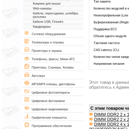
Тип памяти
Коврики для мыши
Количество модулей в 
Web-камеры
Кабели, переходники, шлейфы,
Низкопрофильная (Low P
разъемы
Кабели USB, Firewire
Буферизованная (Regis
Кардридеры
Поддержка ECC
Сетевое оборудование
Объем одного модуля
Телевизоры и плазмы
Тактовая частота
CAS Latency (CL)
Проекторы и экраны
Количество чипов кажд
Телефоны, факсы, Мини-АТС
Напряжение питання
Принтеры, Сканеры, Копиры
Автозвук
Этот товар в данны
MP3/MP4 плееры, диктофоны
обратитесь к Адми
Цифровые фотоаппараты
Цифровые фоторамки
С этим товаром ч
Цифровые видеокамеры
DIMM DDR2 2 x 
Графические планшеты
DIMM DDR2 2 x 2
DIMM DDR2 4 x 10
Программное обеспечение