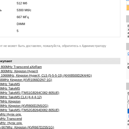
512 Мб
ть
5300 Мб/с
667 МГц
DIMM
5
нт не может быть доставлен, пожалуйста, обратитесь к Администратору
окупают
 800MHz Transcend aXeRam
800MHz, Kingston HyperX
1066MHz, Kingston HyperX, CL5 (5-5-5-15) (KHX8500D2K4/4G)
6MHz Kingston (KVR1066D2N7-1G)
0MHz TakeMS
0MHz TakeMS
0MHz TakeMS (TMS1GB264C082-805UE)
E
MHz TakeMS CL4 (4-4-4-12)
MHz Kingston
MHz Kingston (KVR800D2N5/2G)
0MHz TakeMS (TMS2GB264D082-805UE)
z Hynix orig.
MHz Transcend
z, Hynix orig.
667Mhz, Kingston (KVR667D2S5/1G)