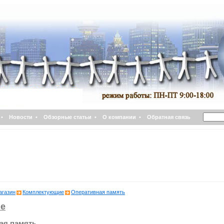
•
Новости
•
Обзорные статьи
•
О компании
•
Обратная связь
агазин
Комплектующие
Оперативная память
е
ая память