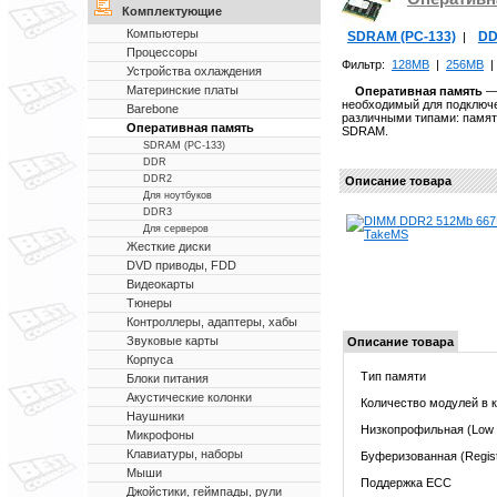
Комплектующие
Компьютеры
SDRAM (PC-133)
D
|
Процессоры
Фильтр:
128MB
|
256MB
Устройства охлаждения
Материнские платы
Оперативная память
— 
необходимый для подключе
Barebone
различными типами: памя
Оперативная память
SDRAM.
SDRAM (PC-133)
DDR
DDR2
Описание товара
Для ноутбуков
DDR3
Для серверов
Жесткие диски
DVD приводы, FDD
Видеокарты
Тюнеры
Контроллеры, адаптеры, хабы
Звуковые карты
Описание товара
Корпуса
Тип памяти
Блоки питания
Акустические колонки
Количество модулей в 
Наушники
Низкопрофильная (Low P
Микрофоны
Клавиатуры, наборы
Буферизованная (Regis
Мыши
Поддержка ECC
Джойстики, геймпады, рули