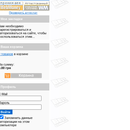
Проверить аттестат
Мои закладки
Вам необходимо
зарегистрироваться и
авторизоваться на сайте, чтобы
воспользоваться этим...
Ваша корзина
0 товаров
в корзине
На сумму:
0.00 грн
Профиль
-Mail
Пароль
Запомнить данные
авторизации на этом
компьютере