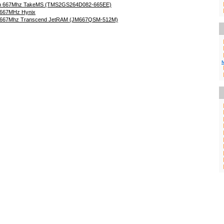
 667Mhz TakeMS (TMS2GS264D082-665EE)
667MHz Hynix
667Mhz Transcend JetRAM (JM667QSM-512M)