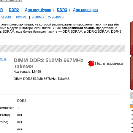
DR
DDR2
Для ноутбуков
DDR3
Для серверов
|
|
|
|
|
512MB
|
1024MB
|
2048MB
|
2x2048MB
электрическая плата, на которой расположены микросхемы памяти и разъём,
ния модуля к материнской плате. У нас
оперативная память
представлена
ть SDRAM, еще более быстрая память — DDR SDRAM, и DDR-2 SDRAM, DDR-3
DIMM DDR2 512Mb 667MHz
TakeMS
Код товара: L6499
DIMM DDR2 512Mb 667MHz, TakeMS
DDR2
T
комплекте
1
rofile)
нет
tered)
нет
нет