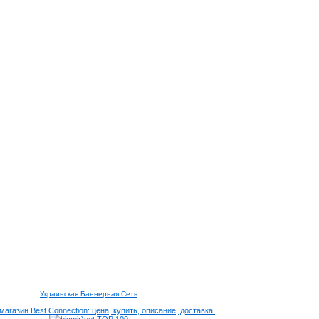
Украинская Баннерная Сеть
агазин Best Connection: цена, купить, описание, доставка.