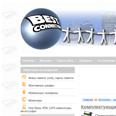
Главная
•
Магазин
•
Карта сайта
•
Правила
•
Соглашение
Навигация по разделам
Флеш память (usb), карты памяти
Монтажные шкафы
Мобильные телефоны
Главная
Интернет - м
Мониторы
Комплектующи
Ноутбуки, КПК, GPS навигаторы,
аксессуары
Оперативн