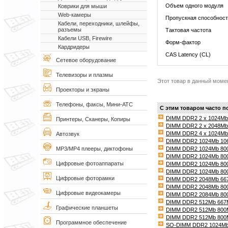
Объем одного модуля
Коврики для мыши
Web-камеры
Пропускная способнос
Кабели, переходники, шлейфы,
разъемы
Тактовая частота
Кабели USB, Firewire
Форм-фактор
Кардридеры
CAS Latency (CL)
Сетевое оборудование
Телевизоры и плазмы
Этот товар в данный моме
Проекторы и экраны
Телефоны, факсы, Мини-АТС
С этим товаром часто п
DIMM DDR2 2 x 1024Mb
Принтеры, Сканеры, Копиры
DIMM DDR2 2 x 2048Mb 
DIMM DDR2 4 x 1024Mb 
Автозвук
DIMM DDR2 1024Mb 106
DIMM DDR2 1024Mb 80
MP3/MP4 плееры, диктофоны
DIMM DDR2 1024Mb 80
Цифровые фотоаппараты
DIMM DDR2 1024Mb 80
DIMM DDR2 1024Mb 800
Цифровые фоторамки
DIMM DDR2 2048Mb 667
DIMM DDR2 2048Mb 800
Цифровые видеокамеры
DIMM DDR2 2084Mb 80
DIMM DDR2 512Mb 667MH
Графические планшеты
DIMM DDR2 512Mb 800
DIMM DDR2 512Mb 800MH
Программное обеспечение
SO-DIMM DDR2 1024Mb 