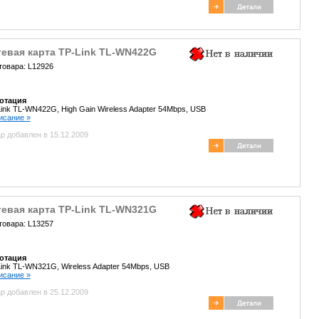
тевая карта TP-Link TL-WN422G
товара: L12926
отация
ink TL-WN422G, High Gain Wireless Adapter 54Mbps, USB
писание »
р добавлен в 15.12.2009
тевая карта TP-Link TL-WN321G
товара: L13257
отация
ink TL-WN321G, Wireless Adapter 54Mbps, USB
писание »
р добавлен в 25.12.2009