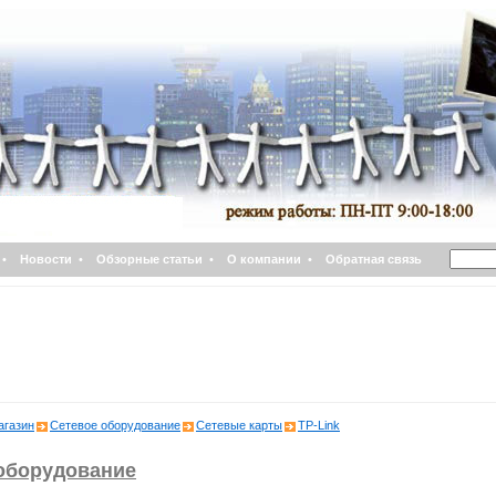
•
Новости
•
Обзорные статьи
•
О компании
•
Обратная связь
агазин
Сетевое оборудование
Сетевые карты
TP-Link
оборудование