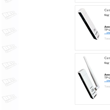
Се
Код 
Анн
TP-L
...о
Това
Се
Код 
Анн
TP-L
...о
Това