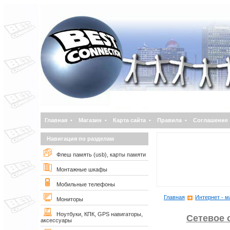
Главная
•
Магазин
•
Карта сайта
•
Правила
•
Соглашение
Навигация по разделам
Флеш память (usb), карты памяти
Монтажные шкафы
Мобильные телефоны
Главная
Интернет - м
Мониторы
Ноутбуки, КПК, GPS навигаторы,
Сетевое 
аксессуары