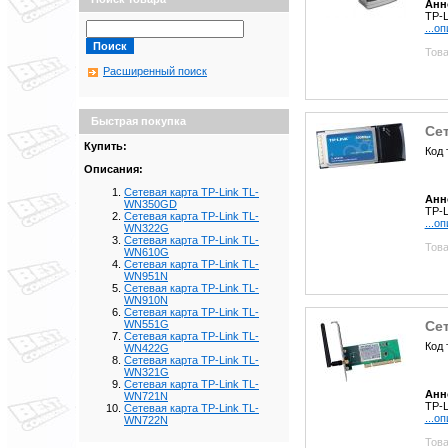
Анн
TP-L
...о
Това
Расширенный поиск
Быстрая покупка
Се
Купить:
Код 
Описания:
Сетевая карта TP-Link TL-
Анн
WN350GD
TP-L
Сетевая карта TP-Link TL-
...о
WN322G
Сетевая карта TP-Link TL-
Това
WN610G
Сетевая карта TP-Link TL-
WN951N
Сетевая карта TP-Link TL-
WN910N
Сетевая карта TP-Link TL-
Се
WN551G
Сетевая карта TP-Link TL-
Код 
WN422G
Сетевая карта TP-Link TL-
WN321G
Сетевая карта TP-Link TL-
Анн
WN721N
TP-L
Сетевая карта TP-Link TL-
...о
WN722N
Това