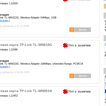
товара: L12925
отация
ink TL-WN322G, Wireless Adapter 54Mbps, USB
писание »
р добавлен в 11.12.2009
тевая карта TP-Link TL-WN610G
товара: L11588
отация
ink TL-WN610G, Wireless Adapter 108Mbps, eXtended Range, PCMCIA
писание »
р добавлен в 04.06.2009
E
тевая карта TP-Link TL-WN951N
товара: L12452