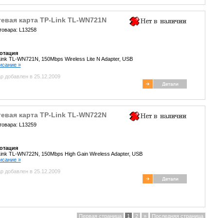
тевая карта TP-Link TL-WN721N
товара: L13258
отация
ink TL-WN721N, 150Mbps Wireless Lite N Adapter, USB
писание »
р добавлен в 25.12.2009
тевая карта TP-Link TL-WN722N
товара: L13259
отация
ink TL-WN722N, 150Mbps High Gain Wireless Adapter, USB
писание »
р добавлен в 25.12.2009
Первая страница
1
2
»
Последняя страница