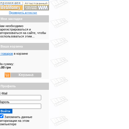
Проверить аттестат
Мои закладки
Вам необходимо
зарегистрироваться и
авторизоваться на сайте, чтобы
воспользоваться этим...
Ваша корзина
0 товаров
в корзине
На сумму:
0.00 грн
Профиль
-Mail
Пароль
Запомнить данные
авторизации на этом
компьютере