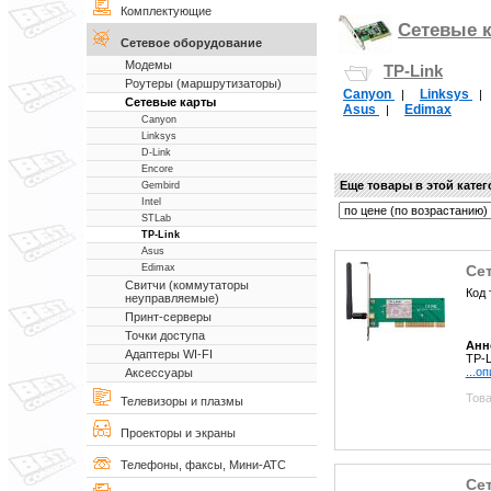
Комплектующие
Сетевые 
Сетевое оборудование
Модемы
TP-Link
Роутеры (маршрутизаторы)
Canyon
Linksys
|
Сетевые карты
Asus
Edimax
|
Canyon
Linksys
D-Link
Encore
Еще товары в этой кате
Gembird
Intel
STLab
TP-Link
Asus
Се
Edimax
Свитчи (коммутаторы
Код 
неуправляемые)
Принт-серверы
Точки доступа
Анн
Адаптеры WI-FI
TP-L
...о
Аксессуары
Това
Телевизоры и плазмы
Проекторы и экраны
Телефоны, факсы, Мини-АТС
Се