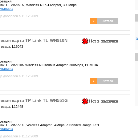
отация
ink TL-WN951N, Wireless N PCI Adapter, 300Mbps
писание »
р добавлен в 11.12.2009
тевая карта TP-Link TL-WN910N
товара: L13043
отация
ink TL-WN910N Wireless N Cardbus Adapter, 300Mbps, PCMCIA
писание »
р добавлен в 11.12.2009
тевая карта TP-Link TL-WN551G
товара: L12448
отация
ink TL-WN551G, Wireless Adapter 54Mbps, eXtended Range, PCI
писание »
р добавлен в 11.12.2009