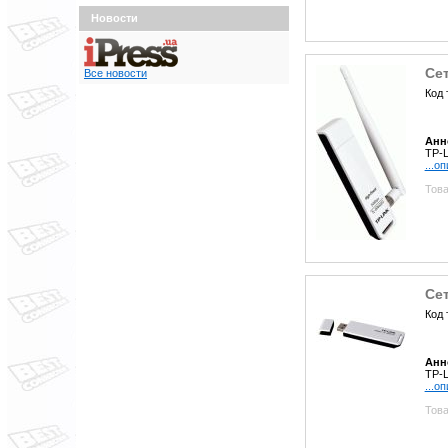
Новости
Се
Все новости
Код 
Анн
TP-L
...о
Това
Се
Код 
Анн
TP-L
...о
Това