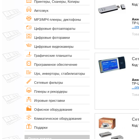
Принтеры, Сканеры, Копиры
Код 
Автозвук
Анн
MP3/MP4 плееры, диктофоны
TP-L
...о
Цифровые фотоаппараты
Това
Цифровые фоторамки
Цифровые видеокамеры
Графические планшеты
Се
Программное обеспечение
Код 
Ups, инверторы, стабилизаторы
Анн
Сетевые фильтры
TP-L
...о
Плееры и рекордеры
Това
Игровые приставки
Офисное оборудование
Се
Климатическое оборудование
Код 
Подарки
Поиск товара