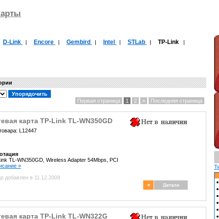
карты
D-Link
Encore
Gembird
Intel
STLab
TP-Link
|
|
|
|
|
|
|
гории
Первая страница
1
2
»
Последняя страница
тевая карта TP-Link TL-WN350GD
товара: L12447
отация
ink TL-WN350GD, Wireless Adapter 54Mbps, PCI
писание »
T
р добавлен в 11.12.2009
тевая карта TP-Link TL-WN322G