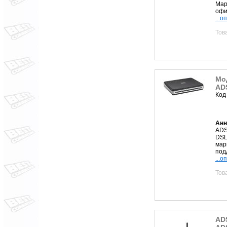
Мар
офис
...о
Тов
Мо
ADS
Код
Анн
ADS
DSL
мар
под
...о
Тов
AD