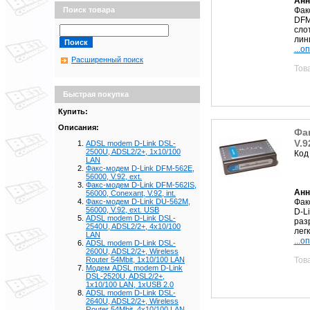
Анн
Факс
Поиск товара
DFM
сло
лини
...о
Расширенный поиск
Тов
Быстрая покупка
Купить:
Описания:
Фак
V.9
ADSL modem D-Link DSL-
2500U, ADSL2/2+, 1x10/100
Код
LAN
Факс-модем D-Link DFM-562E,
56000, V.92, ext.
Факс-модем D-Link DFM-562IS,
Анн
56000, Conexant, V.92, int.
Фак
Факс-модем D-Link DU-562M,
56000, V.92, ext. USB
D-L
ADSL modem D-Link DSL-
раз
2540U, ADSL2/2+, 4x10/100
легк
LAN
...о
ADSL modem D-Link DSL-
2600U, ADSL2/2+, Wireless
Тов
Router 54Mbit, 1x10/100 LAN
Модем ADSL modem D-Link
DSL-2520U, ADSL2/2+,
1x10/100 LAN, 1xUSB 2.0
ADSL modem D-Link DSL-
2640U, ADSL2/2+, Wireless
Router 54Mbit, 4x10/100 LAN