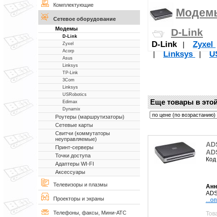
Комплектующие
Модем
Сетевое оборудование
Модемы
D-Link
D-Link
D-Link
Zyxel
|
Zyxel
Acorp
Linksys
U
|
|
Asus
Linksys
TP-Link
3Com
Linksys
USRobotics
Еще товары в этой
Edimax
Dynamix
Роутеры (маршрутизаторы)
Сетевые карты
Свитчи (коммутаторы
неуправляемые)
AD
Принт-серверы
ADS
Точки доступа
Код
Адаптеры WI-FI
Аксессуары
Телевизоры и плазмы
Анн
ADS
Проекторы и экраны
...о
Телефоны, факсы, Мини-АТС
Тов