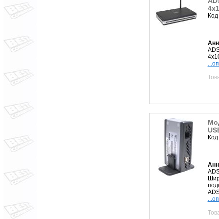
ADS
4x1
Код
Анн
ADS
4x1
...о
Тов
Мо
USB
Код
Анн
ADS
Шир
под
ADS
...о
Тов