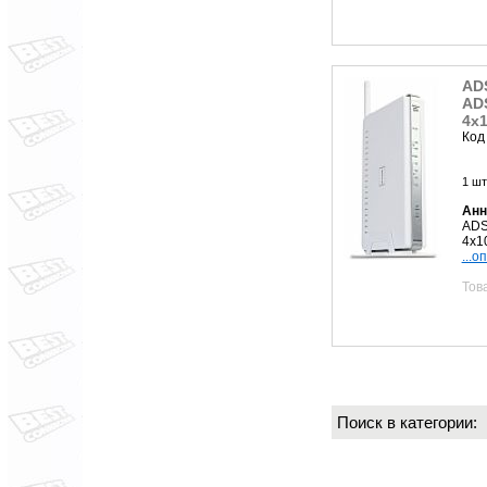
AD
ADS
4x1
Код
1 шт
Анн
ADS
4x1
...о
Тов
Поиск в категории