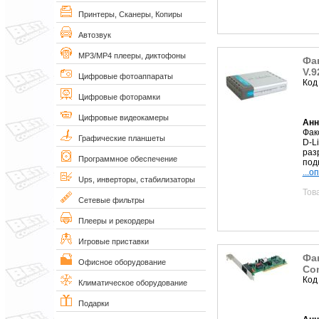
Принтеры, Сканеры, Копиры
Автозвук
MP3/MP4 плееры, диктофоны
Фак
V.9
Цифровые фотоаппараты
Код
Цифровые фоторамки
Цифровые видеокамеры
Анн
Фак
Графические планшеты
D-L
раз
Программное обеспечение
под
...о
Ups, инверторы, стабилизаторы
Тов
Сетевые фильтры
Плееры и рекордеры
Игровые приставки
Фак
Офисное оборудование
Con
Код
Климатическое оборудование
Подарки