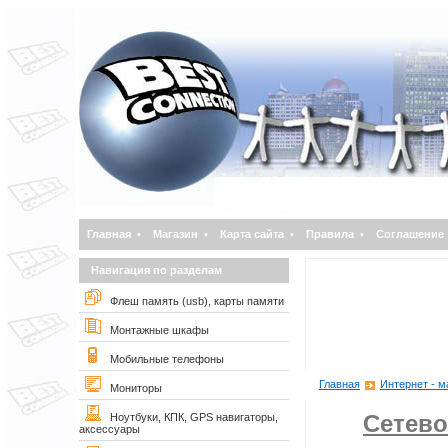
Главная
•
Магазин
•
Карта сайта
•
Правила
•
Соглашение
Навигация по разделам
Флеш память (usb), карты памяти
Монтажные шкафы
Мобильные телефоны
Главная
Интернет - м
Мониторы
Сетево
Ноутбуки, КПК, GPS навигаторы,
аксессуары