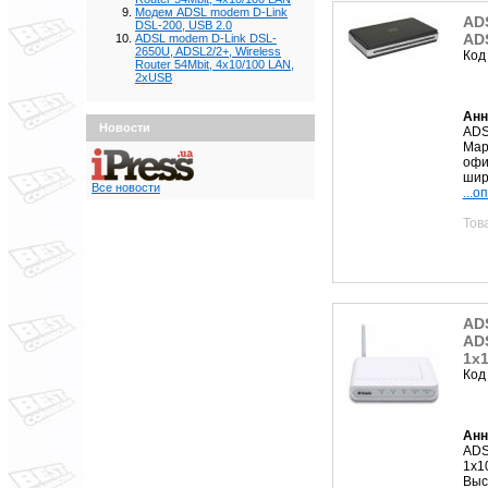
Модем ADSL modem D-Link
AD
DSL-200, USB 2.0
ADS
ADSL modem D-Link DSL-
2650U, ADSL2/2+, Wireless
Код
Router 54Mbit, 4x10/100 LAN,
2xUSB
Анн
Новости
ADS
Мар
офи
шир
Все новости
...о
Тов
AD
ADS
1x1
Код
Анн
ADS
1x1
Выс