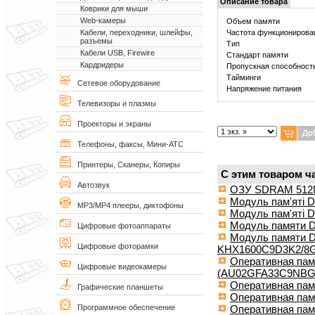
Описание товара
Коврики для мыши
Web-камеры
Объем памяти
Частота функционирова
Кабели, переходники, шлейфы,
разъемы
Тип
Кабели USB, Firewire
Стандарт памяти
Кардридеры
Пропускная способност
Тайминги
Сетевое оборудование
Напряжение питания
Телевизоры и плазмы
Проекторы и экраны
Телефоны, факсы, Мини-АТС
Принтеры, Сканеры, Копиры
С этим товаром ч
Автозвук
ОЗУ SDRAM 512
Модуль пам'яті 
MP3/MP4 плееры, диктофоны
Модуль пам'яті 
Модуль памяти D
Цифровые фотоаппараты
Модуль памяти D
Цифровые фоторамки
KHX1600C9D3K2/8
Оперативная па
Цифровые видеокамеры
(AU02GFA33C9NBG
Оперативная па
Графические планшеты
Оперативная пам
Оперативная па
Программное обеспечение