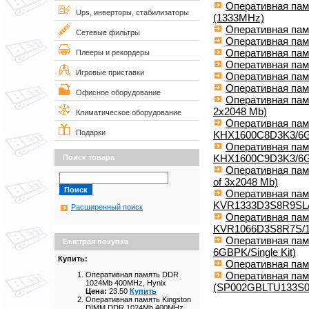
Оперативная пам
Ups, инверторы, стабилизаторы
(1333MHz)
Оперативная пам
Сетевые фильтры
Оперативная пам
Оперативная пам
Плееры и рекордеры
Оперативная памя
Игровые приставки
Оперативная памя
Оперативная пам
Офисное оборудование
Оперативная памя
2x2048 Mb)
Климатическое оборудование
Оперативная пам
Подарки
KHX1600C8D3K3/6
Оперативная пам
KHX1600C9D3K3/6
Поиск товара
Оперативная памя
of 3x2048 Mb)
Оперативная пам
KVR1333D3S8R9SL
Расширенный поиск
Оперативная пам
KVR1066D3S8R7S/
Оперативная пам
Быстрая покупка
6GBPK/Single Kit)
Купить:
Оперативная пам
Оперативная пам
Оперативная память DDR
1024Mb 400MHz, Hynix
(SP002GBLTU133S0
Цена:
23.50
Купить
Оперативная память Kingston
DIMM DDR 1024Mb 400MHz,