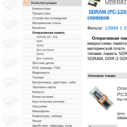
Операт
Комплектующие
Компьютеры
SDRAM (PC-133)
Процессоры
серверов
Устройства охлаждения
Материнские платы
Фильтр:
128MB
|
2
Barebone
Оперативная память
Оперативная па
SDRAM (PC-133)
DDR
микросхемы памяти
DDR2
материнской плате.
Для ноутбуков
типами: память SD
DDR3
SDRAM, DDR-3 SD
Для серверов
Жесткие диски
DVD приводы, FDD
Видеокарты
Описание товара
Тюнеры
Контроллеры, адаптеры, хабы
Звуковые карты
Опе
Корпуса
PC3
Блоки питания
Код то
Акустические колонки
Наушники
Микрофоны
Цена:
Клавиатуры, наборы
Заказы
Мыши
Джойстики, геймпады, рули