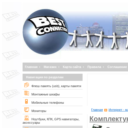
Главная
•
Магазин
•
Карта сайта
•
Правила
•
Соглашение
Навигация по разделам
Флеш память (usb), карты памяти
Монтажные шкафы
Мобильные телефоны
Главная
Интернет - м
Мониторы
Комплект
Ноутбуки, КПК, GPS навигаторы,
аксессуары