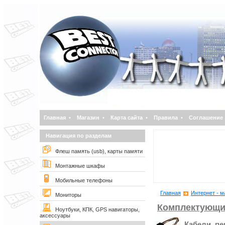
Главная
•
Магазин
•
Карта сайта
•
Правила
•
Соглашение
Навигация по разделам
Флеш память (usb), карты памяти
Монтажные шкафы
Мобильные телефоны
Главная
Интернет - м
Мониторы
Комплектующи
Ноутбуки, КПК, GPS навигаторы,
аксессуары
Кабели, п