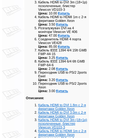
Кабель HDMI to DVI 3m (18+1p)
позолоченные, блистер
Viewcon VD103-3
Цена:
10.00
Купить
Кабель HDMI to HDMI 1m с 2-я
феритами Golden Xeon
Цена:
3.50
Купить
Розгалужувач DVI на 4
монітори Viewcon VE 406
Цена:
47.00
Купить
Соеденитель HDMI 4 порта
Viewcon VE428
Цена:
85.00
Купить
Кабель IEEE 1394 4/4 15ft GMB
FWP-44-15
Цена:
3.25
Купить
Кабель IEEE 1394 6/4 6ft GMB
FWP-64-6
Цена:
2.08
Купить
Переходник USB to PS/2 2ports
Ewel
Цена:
3.20
Купить
Переходник USB to PS/2 2ports
Xeon
Цена:
3.00
Купить
Описания:
Кабель HDMI to DVI 1.8m с 2-я
феритами Golden Xeon
Кабель HDMI to DVI 3.0m с 2-я
феритами Golden Xeon
Кабель HDMI to DVI 3m (18+1p)
позолоченные, блистер
Viewcon VD103-3
Кабель HDMI to HDMI 1m с 2-я
феритами Golden Xeon