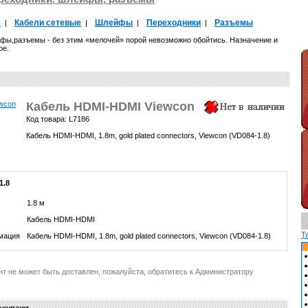
е
Кабели сетевые
Шлейфы
Переходники
Разъемы
|
|
|
|
йфы,разъемы - без этим «мелочей» порой невозможно обойтись. Назначение и
ое.
Кабель HDMI-HDMI Viewcon
Код товара: L7186
Кабель HDMI-HDMI, 1.8m, gold plated connectors, Viewcon (VD084-1.8)
1.8
1.8 м
Кабель HDMI-HDMI
T
мация
Кабель HDMI-HDMI, 1.8m, gold plated connectors, Viewcon (VD084-1.8)
нт не может быть доставлен, пожалуйста, обратитесь к Администратору
окупают