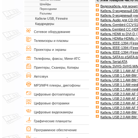
Шлейфы
Видеокабель для мони
Переходники
Кабель 0-модемный DB2
Разъемы
Кабель 0-модемный уни
Кабели USB, Firewire
Кабель Audio для CD-
Кардридеры
Кабель Gembird CCV-5
кабель Gembird СС-HD
Сетевое оборудование
Кабель HDMI to DVI-D (
Кабель HDMIa-HDMIс (m
Телевизоры и плазмы
Кабель IEEE-1394 (Fire
Кабель IEEE-1394 (Fire
Проекторы и экраны
Кабель IEEE-1394 (Fire
Кабель SATA to eSATA d
Телефоны, факсы, Мини-АТС
Кабель Serial ATA
Кабель SVHS-SVHS M/M
Принтеры, Сканеры, Копиры
Кабель USB 1.1 AM-AF R
Кабель USB 1.1 AM-BM
Автозвук
Кабель USB 1.1 AM-BM
Кабель USB 1.1 AM-min
MP3/MP4 плееры, диктофоны
Кабель USB 1.1 AM-mini
Кабель USB 2.0 AM-AF
Цифровые фотоаппараты
Кабель USB 2.0 AM-AF 
Кабель USB 2.0 AM-AF
Цифровые фоторамки
Кабель USB 2.0 AM-AF
Цифровые видеокамеры
Кабель USB 2.0 AM-BM
Кабель USB 2.0 AM-BM
Графические планшеты
Программное обеспечение