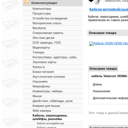
Комплектующие
Компьютеры
Кабели интерфейсны
Процессоры
Кабели, переходники, шле
Устройства охлаждения
применении их самое разн
Материнские платы
Barebone
Описание товара
Оперативная память
Жесткие диски
DVD приводы, FDD
Видеокарты
Тюнеры
Контроллеры, адаптеры, хабы
Звуковые карты
Корпуса
Описание товара
Блоки питания
кабель Viewcon VD084-
Акустические колонки
Наушники
Длина
Микрофоны
Назначение
Клавиатуры, наборы
Мыши
Дополнительная инфор
Джойстики, геймпады, рули
Коврики для мыши
Web-камеры
Этот товар в данный моме
Кабели, переходники,
шлейфы, разъемы
Кабели интерфейсные
С этим товаром часто п
Кабели сетевые