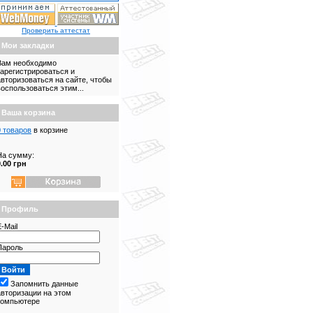
Проверить аттестат
Мои закладки
Вам необходимо
зарегистрироваться и
авторизоваться на сайте, чтобы
воспользоваться этим...
Ваша корзина
0 товаров
в корзине
На сумму:
0.00 грн
Профиль
-Mail
Пароль
Запомнить данные
авторизации на этом
компьютере