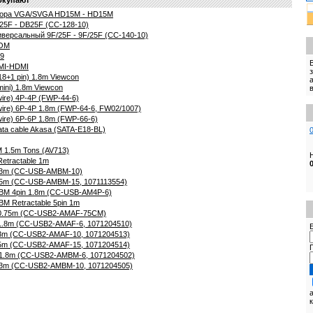
тора VGA/SVGA HD15M - HD15M
5F - DB25F (CC-128-10)
версальный 9F/25F - 9F/25F (CC-140-10)
ROM
19
MI-HDMI
18+1 pin) 1.8m Viewcon
ini) 1.8m Viewcon
wire) 4P-4P (FWP-44-6)
wire) 6P-4P 1.8m (FWP-64-6, FW02/1007)
wire) 6P-6P 1.8m (FWP-66-6)
ata cable Akasa (SATA-E18-BL)
 1.5m Tons (AV713)
etractable 1m
 3m (CC-USB-AMBM-10)
 5m (CC-USB-AMBM-15, 1071113554)
iBM 4pin 1.8m (CC-USB-AM4P-6)
BM Retractable 5pin 1m
 0.75m (CC-USB2-AMAF-75CM)
1.8m (CC-USB2-AMAF-6, 1071204510)
E
 3m (CC-USB2-AMAF-10, 1071204513)
 5m (CC-USB2-AMAF-15, 1071204514)
 1.8m (CC-USB2-AMBM-6, 1071204502)
 3m (CC-USB2-AMBM-10, 1071204505)