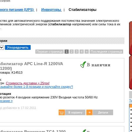
ного питания (UPS)
Инверторы
Стабилизаторы
|
|
ство для автоматического поддержания постоянства значения электрического
мников электрической энергии (
стабилизатор
напряжения) или силы тока в их
.
гории
Первая страница
1
2
3
4
»
Последняя страница
абилизатор APC Line-R 1200VA
1200I)
товара: K14513
а:
 грн
Стоимость доставки = 25грн!
зывайте более 1-й позиции и получайте скидку*!
отация
о розеток 4 входное напряжение 230V Входная частота 50/60 Hz
T
писание »
р добавлен в 17.02.2011
абилизатор Powercom TCA-1200