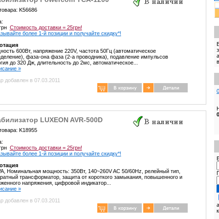
товара: K56686
а:
 грн
Стоимость доставки = 25грн!
зывайте более 1-й позиции и получайте скидку*!
отация
ость 600Вт, напряжение 220V, частота 50Гц (автоматическое
деление), фаза-она фаза (2-а проводника), подавление импульсов
гия до 320 Дж, длительность до 2мс, автоматическое...
писание »
р добавлен в 07.03.2011
абилизатор LUXEON AVR-500D
товара: K18955
а:
 грн
Стоимость доставки = 25грн!
зывайте более 1-й позиции и получайте скидку*!
E
отация
A, Номинальная мощность: 350Вт, 140~260V AC 50/60Hz, релейный тип,
ратный трансформатор, защита от короткого замыкания, повышенного и
женного напряжения, цифровой индикатор...
писание »
р добавлен в 07.03.2011