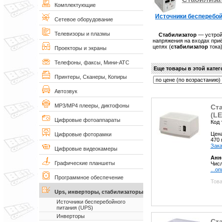
Комплектующие
Источники бесперебой
Сетевое оборудование
Телевизоры и плазмы
Стабилизатор
— устрой
напряжения на входах приё
цепях (
стабилизатор
тока)
Проекторы и экраны
Телефоны, факсы, Мини-АТС
Еще товары в этой кате
Принтеры, Сканеры, Копиры
Автозвук
MP3/MP4 плееры, диктофоны
Ст
(LE
Цифровые фотоаппараты
Код 
Цен
Цифровые фоторамки
470
Зака
Цифровые видеокамеры
Анн
Графические планшеты
Числ
...о
Программное обеспечение
Това
Ups, инверторы, стабилизаторы
Источники бесперебойного
питания (UPS)
Инверторы
Ст