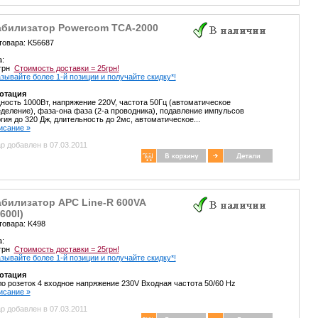
абилизатор Powercom TCA-2000
товара: K56687
а:
 грн
Стоимость доставки = 25грн!
зывайте более 1-й позиции и получайте скидку*!
отация
ость 1000Вт, напряжение 220V, частота 50Гц (автоматическое
деление), фаза-она фаза (2-а проводника), подавление импульсов
гия до 320 Дж, длительность до 2мс, автоматическое...
писание »
р добавлен в 07.03.2011
абилизатор APC Line-R 600VA
600I)
товара: K498
а:
 грн
Стоимость доставки = 25грн!
зывайте более 1-й позиции и получайте скидку*!
отация
о розеток 4 входное напряжение 230V Входная частота 50/60 Hz
писание »
р добавлен в 07.03.2011