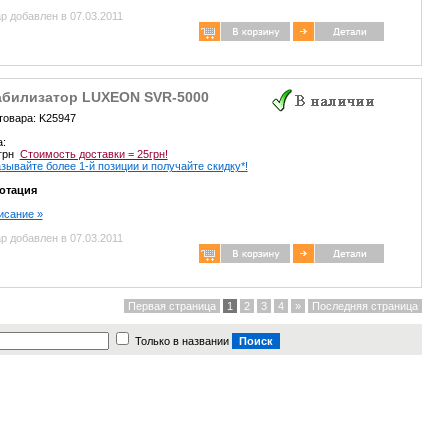
р добавлен в 07.03.2011
абилизатор LUXEON SVR-5000
товара: K25947
а:
 грн
Стоимость доставки = 25грн!
зывайте более 1-й позиции и получайте скидку*!
отация
писание »
р добавлен в 07.03.2011
Первая страница
1
2
3
4
»
Последняя страница
Только в названии