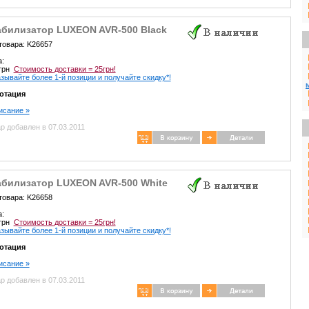
абилизатор LUXEON AVR-500 Black
товара: K26657
а:
 грн
Стоимость доставки = 25грн!
зывайте более 1-й позиции и получайте скидку*!
отация
писание »
р добавлен в 07.03.2011
абилизатор LUXEON AVR-500 White
товара: K26658
а:
 грн
Стоимость доставки = 25грн!
зывайте более 1-й позиции и получайте скидку*!
отация
писание »
р добавлен в 07.03.2011