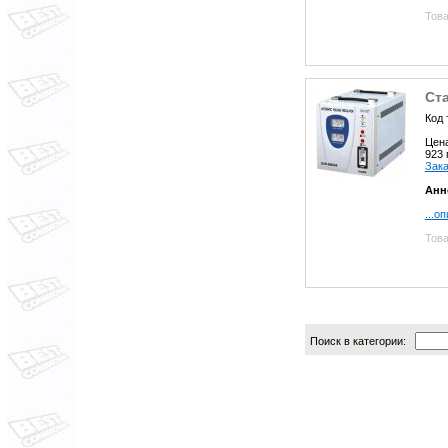
Това
Ст
Код 
Цен
923
Зака
Анн
...о
Това
Поиск в категории: