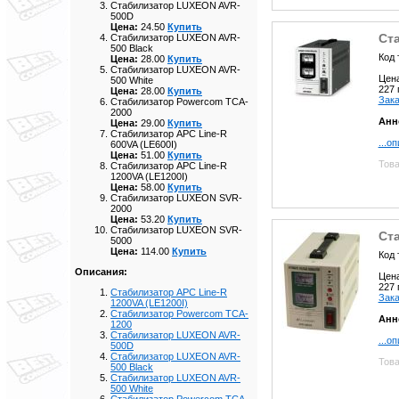
Стабилизатор LUXEON AVR-
500D
Цена:
24.50
Купить
Ст
Стабилизатор LUXEON AVR-
500 Black
Код 
Цена:
28.00
Купить
Стабилизатор LUXEON AVR-
Цен
500 White
227
Цена:
28.00
Купить
Зака
Стабилизатор Powercom TCA-
2000
Анн
Цена:
29.00
Купить
Стабилизатор APC Line-R
...о
600VA (LE600I)
Цена:
51.00
Купить
Това
Стабилизатор APC Line-R
1200VA (LE1200I)
Цена:
58.00
Купить
Стабилизатор LUXEON SVR-
2000
Цена:
53.20
Купить
Стабилизатор LUXEON SVR-
Ст
5000
Цена:
114.00
Купить
Код 
Описания:
Цен
227
Стабилизатор APC Line-R
Зака
1200VA (LE1200I)
Стабилизатор Powercom TCA-
Анн
1200
Стабилизатор LUXEON AVR-
...о
500D
Стабилизатор LUXEON AVR-
Това
500 Black
Стабилизатор LUXEON AVR-
500 White