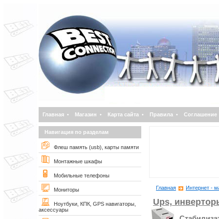
Главная
•
Магазин
•
Карта сайта
•
Правила
•
Соглашение
Навигация по разделам
Флеш память (usb), карты памяти
Монтажные шкафы
Мобильные телефоны
Главная
Интернет - м
Мониторы
Ups, инвертор
Ноутбуки, КПК, GPS навигаторы,
аксессуары
Стабилиза