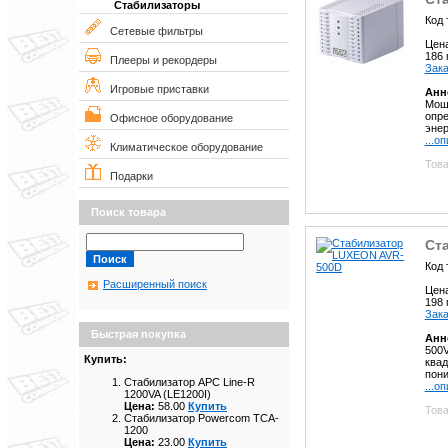
Стабилизаторы
Код 
Сетевые фильтры
Цен
186
Плееры и рекордеры
Зака
Игровые приставки
Анн
Мощн
опре
Офисное оборудование
энер
...о
Климатическое оборудование
Това
Подарки
Поиск товара
Ст
Код 
Расширенный поиск
Цен
198
Зака
Быстрая покупка
Анн
500V
Купить:
квад
пони
Стабилизатор APC Line-R
...о
1200VA (LE1200I)
Цена:
58.00
Купить
Това
Стабилизатор Powercom TCA-
1200
Цена:
23.00
Купить