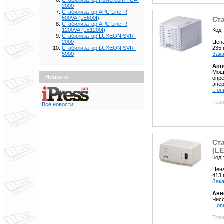
Стабилизатор Powercom TCA-
2000
Стабилизатор APC Line-R
600VA (LE600I)
Ст
Стабилизатор APC Line-R
Код 
1200VA (LE1200I)
Стабилизатор LUXEON SVR-
Цен
2000
235
Стабилизатор LUXEON SVR-
Зака
5000
Анн
Мощн
Новости
опре
энер
...о
Това
Все новости
Ст
(LE
Код 
Цен
413
Зака
Анн
Числ
...о
Това