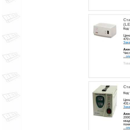
Ст
(LE
Код 
Цен
470
Зака
Анн
Числ
...о
Това
Ст
Код 
Цен
431
Зака
Анн
2000
квад
пони
...о