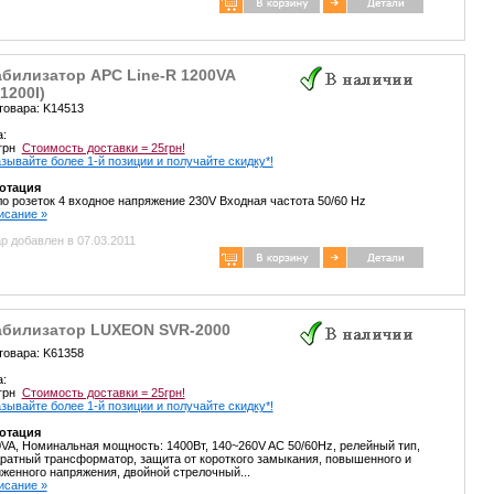
абилизатор APC Line-R 1200VA
1200I)
товара: K14513
а:
 грн
Стоимость доставки = 25грн!
зывайте более 1-й позиции и получайте скидку*!
отация
о розеток 4 входное напряжение 230V Входная частота 50/60 Hz
писание »
р добавлен в 07.03.2011
абилизатор LUXEON SVR-2000
товара: K61358
а:
 грн
Стоимость доставки = 25грн!
зывайте более 1-й позиции и получайте скидку*!
отация
VA, Номинальная мощность: 1400Вт, 140~260V AC 50/60Hz, релейный тип,
ратный трансформатор, защита от короткого замыкания, повышенного и
женного напряжения, двойной стрелочный...
писание »