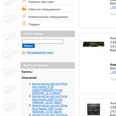
Игровые приставки
Бат
...о
Офисное оборудование
Тов
Климатическое оборудование
Подарки
Поиск товара
Акк
136
14,
Код
Расширенный поиск
Анн
Быстрая покупка
Бат
Купить:
...о
Описания:
Тов
Аккумулятор для ноутбука
Acer Aspire 4710
series(4400mAh) (Li-ion,
4400mAh, 11,1V,Black)
Аккумулятор для ноутбука
Acer Aspire 1300 (Li-ion,
4400mAh, 10,8V, Black)
Акк
Аккумулятор для ноутбука
140
Acer Aspire 1300 (Li-ion,
14,
4400mAh, 14,8V, Black)
Аккумулятор для ноутбука
Код