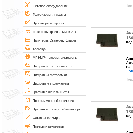
Тов
Сетевое оборудование
Телевизоры и плазмы
Проекторы и экраны
Телефоны, факсы, Мини-АТС
Акк
130
Принтеры, Сканеры, Копиры
Код
Автозвук
MP3/MP4 плееры, диктофоны
Анн
Акку
Цифровые фотоаппараты
Blac
...о
Цифровые фоторамки
Тов
Цифровые видеокамеры
Графические планшеты
Программное обеспечение
Акк
Ups, инверторы, стабилизаторы
130
Код
Сетевые фильтры
Плееры и рекордеры
Анн