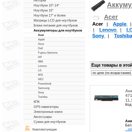
Нетбуки
Аккуму
Ноутбуки 10''-14''
Ноутбуки 15''
Acer
Ноутбуки 17'' и более
Матрицы LCD для ноутбуков
Acer
Apple
|
Блоки питания для ноутбуков
Lenovo
L
|
|
Аккумуляторы для ноутбуков
Sony
Toshib
|
Acer
Apple
Asus
Dell
Fujitsu-Siemens
HP
IBM
Еще товары в этой
Lenovo
LG
MSI
NEC
Powerbook
Samsung
Акк
Sony
471
Toshiba
11,
КПК
Код
GPS навигаторы
Электронные книги
Аксессуары
Анн
Сумки для ноутбуков
Бат
...о
Комплектующие