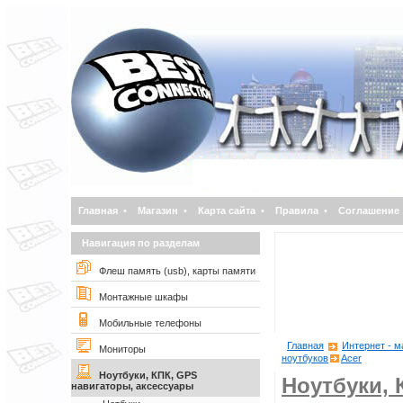
Главная
•
Магазин
•
Карта сайта
•
Правила
•
Соглашение
Навигация по разделам
Флеш память (usb), карты памяти
Монтажные шкафы
Мобильные телефоны
Главная
Интернет - м
Мониторы
ноутбуков
Acer
Ноутбуки, КПК, GPS
Ноутбуки, 
навигаторы, аксессуары