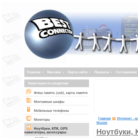
Главная
•
Магазин
•
Карта сайта
•
Правила
•
Соглашение
Навигация по разделам
Флеш память (usb), карты памяти
Монтажные шкафы
Мобильные телефоны
Главная
Интернет - м
Мониторы
Mustek
Ноутбуки, КПК, GPS
Ноутбуки, 
навигаторы, аксессуары