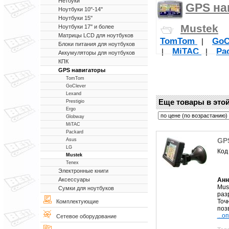
Нетбуки
GPS на
Ноутбуки 10''-14''
Ноутбуки 15''
Mustek
Ноутбуки 17'' и более
Матрицы LCD для ноутбуков
TomTom
GoC
|
Блоки питания для ноутбуков
MiTAC
Pa
|
|
Аккумуляторы для ноутбуков
КПК
GPS навигаторы
TomTom
GoClever
Lexand
Еще товары в этой
Prestigio
Ergo
Globway
MiTAC
Packard
GP
Asus
LG
Код
Mustek
Tenex
Электронные книги
Анн
Аксессуары
Mus
Сумки для ноутбуков
раз
Точ
Комплектующие
позв
...о
Сетевое оборудование