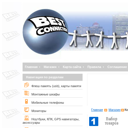
Главная
•
Магазин
•
Карта сайта
•
Правила
•
Соглашение
Навигация по разделам
Флеш память (usb), карты памяти
Монтажные шкафы
Мобильные телефоны
Главная
Магазин
Ко
Мониторы
Ноутбуки, КПК, GPS навигаторы,
аксессуары