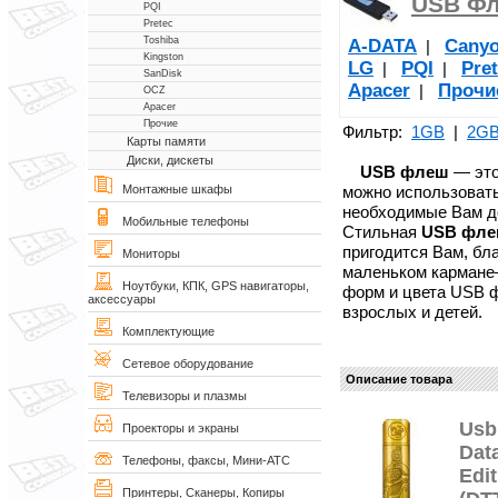
USB Фл
PQI
Pretec
Toshiba
A-DATA
Cany
|
Kingston
LG
PQI
Pre
|
|
SanDisk
Apacer
Прочи
|
OCZ
Apacer
Прочие
Фильтр:
1GB
|
2G
Карты памяти
Диски, дискеты
USB флеш
— это
можно использовать
Монтажные шкафы
необходимые Вам д
Мобильные телефоны
Стильная
USB фл
пригодится Вам, бл
Мониторы
маленьком кармане—
Ноутбуки, КПК, GPS навигаторы,
форм и цвета USB 
аксессуары
взрослых и детей.
Комплектующие
Сетевое оборудование
Описание товара
Телевизоры и плазмы
Usb
Проекторы и экраны
Data
Телефоны, факсы, Мини-АТС
Edi
Принтеры, Сканеры, Копиры