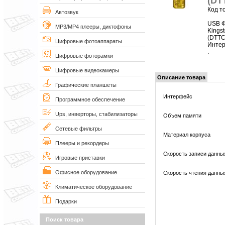
(DT
Код т
Автозвук
USB Ф
MP3/MP4 плееры, диктофоны
Kingst
(DTTC
Цифровые фотоаппараты
Интер
.
Цифровые фоторамки
Цифровые видеокамеры
Описание товара
Графические планшеты
Интерфейс
Программное обеспечение
Ups, инверторы, стабилизаторы
Объем памяти
Сетевые фильтры
Материал корпуса
Плееры и рекордеры
Скорость записи данны
Игровые приставки
Офисное оборудование
Скорость чтения данны
Климатическое оборудование
Подарки
Поиск товара