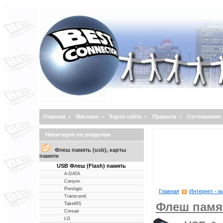
Главная
•
Магазин
•
Карта сайта
•
Правила
•
Соглашение
Навигация по разделам
Флеш память (usb), карты
памяти
USB Флеш (Flash) память
A-DATA
Canyon
Prestigio
Главная
Интернет - м
Transcend
Флеш памят
TakeMS
Corsair
LG