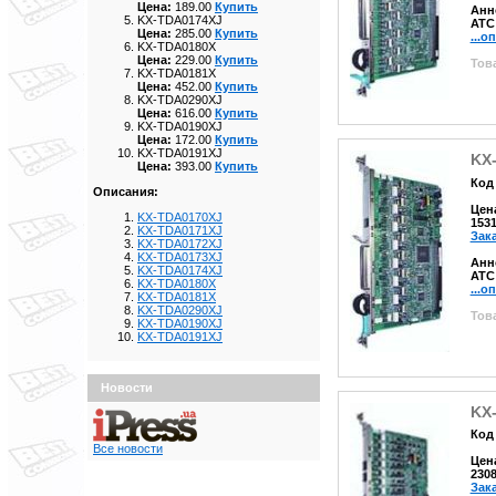
Цена:
189.00
Купить
Анн
KX-TDA0174XJ
АТС
Цена:
285.00
Купить
...о
KX-TDA0180X
Цена:
229.00
Купить
Това
KX-TDA0181X
Цена:
452.00
Купить
KX-TDA0290XJ
Цена:
616.00
Купить
KX-TDA0190XJ
Цена:
172.00
Купить
KX-TDA0191XJ
KX
Цена:
393.00
Купить
Код 
Описания:
Цен
KX-TDA0170XJ
153
KX-TDA0171XJ
Зак
KX-TDA0172XJ
KX-TDA0173XJ
Анн
KX-TDA0174XJ
АТС
KX-TDA0180X
...о
KX-TDA0181X
KX-TDA0290XJ
Това
KX-TDA0190XJ
KX-TDA0191XJ
Новости
KX
Код 
Все новости
Цен
230
Зак