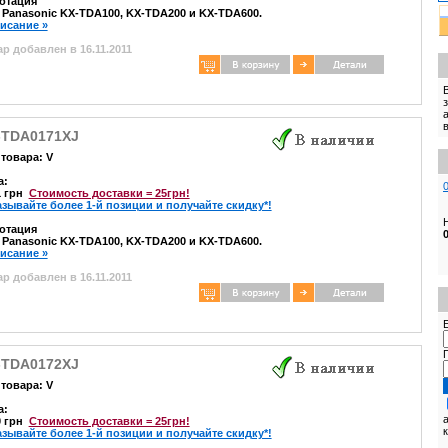
отация
 Panasonic KX-TDA100, KX-TDA200 и KX-TDA600.
писание »
р добавлен в 16.11.2011
-TDA0171XJ
товара: V
а:
1 грн
Стоимость доставки = 25грн!
азывайте более 1-й позиции и получайте скидку*!
отация
 Panasonic KX-TDA100, KX-TDA200 и KX-TDA600.
писание »
р добавлен в 16.11.2011
E
-TDA0172XJ
товара: V
а:
0 грн
Стоимость доставки = 25грн!
азывайте более 1-й позиции и получайте скидку*!