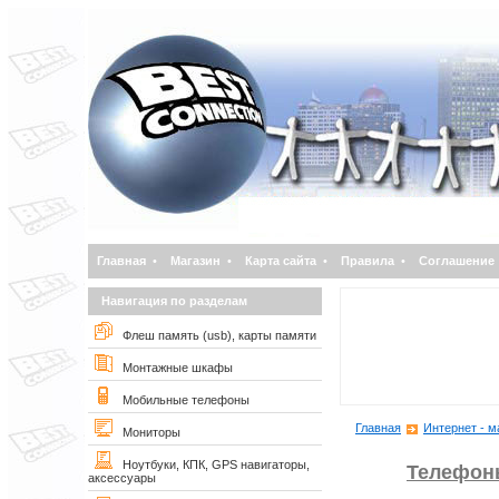
Главная
•
Магазин
•
Карта сайта
•
Правила
•
Соглашение
Навигация по разделам
Флеш память (usb), карты памяти
Монтажные шкафы
Мобильные телефоны
Главная
Интернет - м
Мониторы
Ноутбуки, КПК, GPS навигаторы,
Телефон
аксессуары