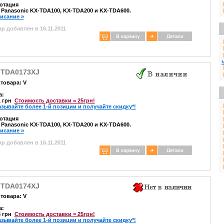
отация
 Panasonic KX-TDA100, KX-TDA200 и KX-TDA600.
писание »
р добавлен в 16.11.2011
-TDA0173XJ
товара: V
а:
1 грн
Стоимость доставки = 25грн!
азывайте более 1-й позиции и получайте скидку*!
отация
 Panasonic KX-TDA100, KX-TDA200 и KX-TDA600.
писание »
р добавлен в 16.11.2011
-TDA0174XJ
товара: V
а:
8 грн
Стоимость доставки = 25грн!
азывайте более 1-й позиции и получайте скидку*!