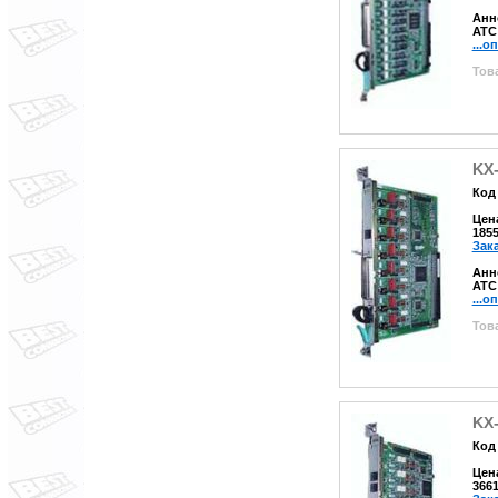
Анн
АТС
...о
Това
KX
Код 
Цен
185
Зак
Анн
АТС
...о
Това
KX
Код 
Цен
366