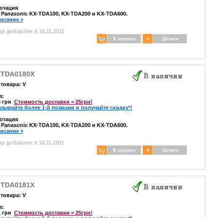
отация
 Panasonic KX-TDA100, KX-TDA200 и KX-TDA600.
писание »
р добавлен в 16.11.2011
-TDA0180X
товара: V
а:
5 грн
Стоимость доставки = 25грн!
азывайте более 1-й позиции и получайте скидку*!
отация
 Panasonic KX-TDA100, KX-TDA200 и KX-TDA600.
писание »
р добавлен в 16.11.2011
-TDA0181X
товара: V
а:
1 грн
Стоимость доставки = 25грн!