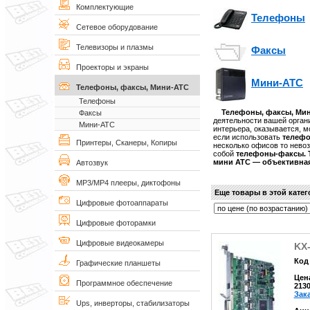
Комплектующие
Телефоны
Сетевое оборудование
Телевизоры и плазмы
Факсы
Проекторы и экраны
Мини-АТС
Телефоны, факсы, Мини-АТС
Телефоны
Телефоны, факсы, Ми
Факсы
деятельности вашей орга
Мини-АТС
интерьера, оказывается, м
если использовать
телеф
Принтеры, Сканеры, Копиры
несколько офисов то нево
собой
телефоны-факсы.
мини АТС
— объективная
Автозвук
MP3/MP4 плееры, диктофоны
Еще товары в этой кате
Цифровые фотоаппараты
Цифровые фоторамки
Цифровые видеокамеры
KX
Код 
Графические планшеты
Цен
Программное обеспечение
213
Зак
Ups, инверторы, стабилизаторы