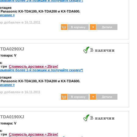
азывайте более 1-й позиции и получайте скидку*!
отация
 Panasonic KX-TDA100, KX-TDA200 и KX-TDA600.
писание »
р добавлен в 16.11.2011
-TDA0290XJ
товара: V
а:
0 грн
Стоимость доставки = 25грн!
азывайте более 1-й позиции и получайте скидку*!
отация
 Panasonic KX-TDA100, KX-TDA200 и KX-TDA600.
писание »
р добавлен в 16.11.2011
-TDA0190XJ
товара: V
а:
3 грн
Стоимость доставки = 25грн!