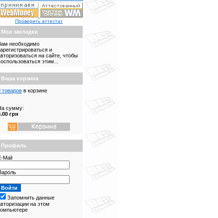
Проверить аттестат
Мои закладки
Вам необходимо
зарегистрироваться и
авторизоваться на сайте, чтобы
воспользоваться этим...
Ваша корзина
0 товаров
в корзине
На сумму:
0.00 грн
Профиль
-Mail
Пароль
Запомнить данные
авторизации на этом
компьютере