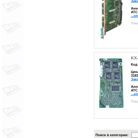
Зак
Анн
АТС
...о
Това
KX
Код 
Цен
318
Зак
Анн
АТС
...о
Това
Поиск в категории: