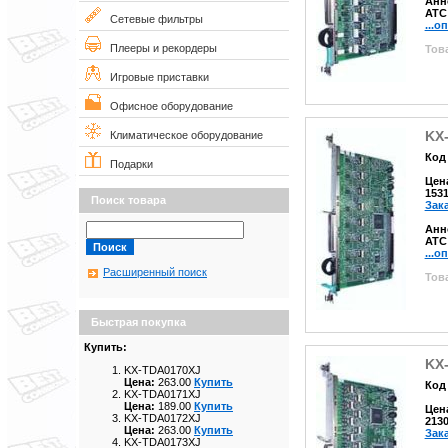
Анн
АТС
Сетевые фильтры
...о
Плееры и рекордеры
Това
Игровые приставки
Офисное оборудование
KX
Климатическое оборудование
Код 
Подарки
Цен
153
Поиск товара
Зак
Анн
АТС
...о
Расширенный поиск
Това
Быстрая покупка
Купить:
KX
KX-TDA0170XJ
Цена:
263.00
Купить
Код 
KX-TDA0171XJ
Цена:
189.00
Купить
Цен
KX-TDA0172XJ
213
Цена:
263.00
Купить
Зак
KX-TDA0173XJ