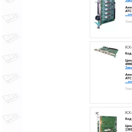
Зак
Анн
АТС
...о
Това
KX
Код 
Цен
499
Зак
Анн
АТС
...о
Това
KX
Код 
Цен
139