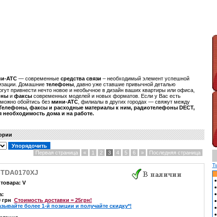
ни-АТС
— современные
средства связи
– необходимый элемент успешной
низации. Домашние
телефоны
, давно уже ставшие привычной деталью
огут привнести нечто новое и необычное в дизайн ваших квартиры или офиса,
оны
и
факсы
современных моделей и новых форматов. Если у Вас есть
зможно обойтись без
мини-АТС
, филиалы в других городах — свяжут между
Телефоны, факсы
и расходные материалы к ним,
радиотелефоны
DECT,
 необходимость дома и на работе.
гории
Первая страница
«
1
2
3
4
5
6
»
Последняя страница
T
-TDA0170XJ
товара: V
а:
0 грн
Стоимость доставки = 25грн!
азывайте более 1-й позиции и получайте скидку*!