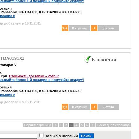
азывайте более 1-й позиции и получайте скидку*!
отация
 Panasonic KX-TDA100, KX-TDA200 и KX-TDA600.
писание »
р добавлен в 16.11.2011
-TDA0191XJ
товара: V
а:
3 грн
Стоимость доставки = 25грн!
азывайте более 1-й позиции и получайте скидку*!
отация
 Panasonic KX-TDA100, KX-TDA200 и KX-TDA600.
писание »
р добавлен в 16.11.2011
Первая страница
«
1
2
3
4
5
6
»
Последняя страница
Только в названии