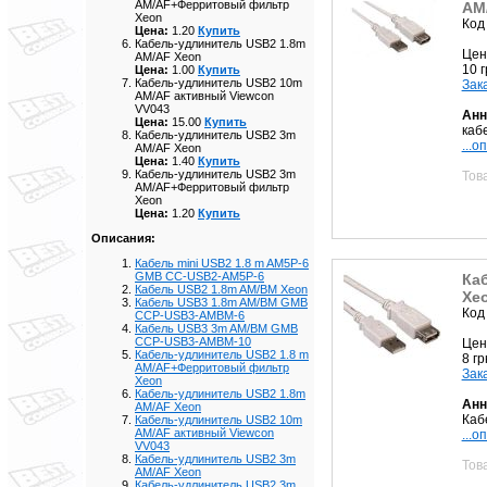
AM/AF+Ферритовый фильтр
AM
Xeon
Код
Цена:
1.20
Купить
Кабель-удлинитель USB2 1.8m
Цен
AM/AF Xeon
10 
Цена:
1.00
Купить
Кабель-удлинитель USB2 10m
Зак
AM/AF активный Viewcon
VV043
Анн
Цена:
15.00
Купить
кабе
Кабель-удлинитель USB2 3m
...о
AM/AF Xeon
Цена:
1.40
Купить
Кабель-удлинитель USB2 3m
Тов
AM/AF+Ферритовый фильтр
Xeon
Цена:
1.20
Купить
Описания:
Кабель mini USB2 1.8 m AM5P-6
GMB CC-USB2-AM5P-6
Ка
Кабель USB2 1.8m AM/BM Xeon
Xe
Кабель USB3 1.8m AM/BM GMB
Код
CCP-USB3-AMBM-6
Кабель USB3 3m AM/BM GMB
CCP-USB3-AMBM-10
Цен
Кабель-удлинитель USB2 1.8 m
8 г
AM/AF+Ферритовый фильтр
Зак
Xeon
Кабель-удлинитель USB2 1.8m
Анн
AM/AF Xeon
Каб
Кабель-удлинитель USB2 10m
AM/AF активный Viewcon
...о
VV043
Кабель-удлинитель USB2 3m
Тов
AM/AF Xeon
Кабель-удлинитель USB2 3m