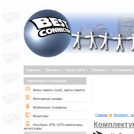
Главная
•
Магазин
•
Карта сайта
•
Правила
•
Соглашение
Навигация по разделам
Флеш память (usb), карты памяти
Монтажные шкафы
Мобильные телефоны
Главная
Интернет - м
Мониторы
Комплект
Ноутбуки, КПК, GPS навигаторы,
аксессуары