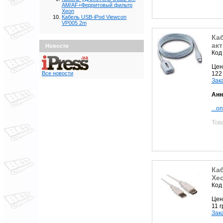
AM/AF+Ферритовый фильтр
Xeon
Кабель USB-iPod Viewcon
VP005 2m
Ка
ак
Новости
Код
Цен
122
Все новости
Зак
Анн
...о
Тов
Ка
Xe
Код
Цен
11 
Зак