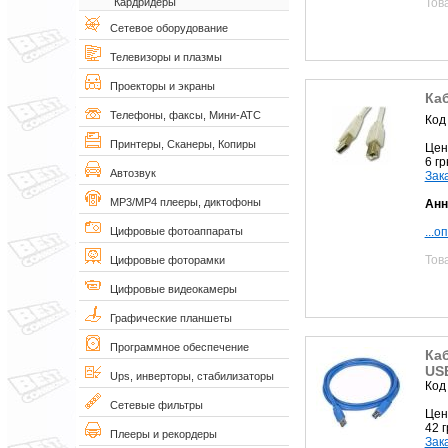
Тов
Кардридеры
Сетевое оборудование
Телевизоры и плазмы
Проекторы и экраны
Ка
Телефоны, факсы, Мини-АТС
Код
Принтеры, Сканеры, Копиры
Цен
6 г
Автозвук
Зак
MP3/MP4 плееры, диктофоны
Анн
...о
Цифровые фотоаппараты
Тов
Цифровые фоторамки
Цифровые видеокамеры
Графические планшеты
Программное обеспечение
Ка
US
Ups, инверторы, стабилизаторы
Код
Сетевые фильтры
Цен
42 
Плееры и рекордеры
Зак