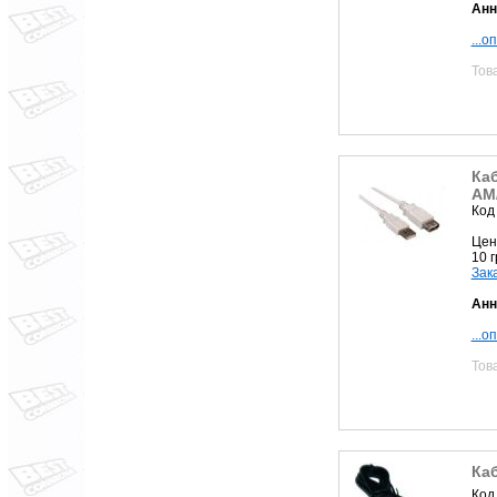
Анн
...о
Тов
Ка
AM
Код
Цен
10 
Зак
Анн
...о
Тов
Ка
Код