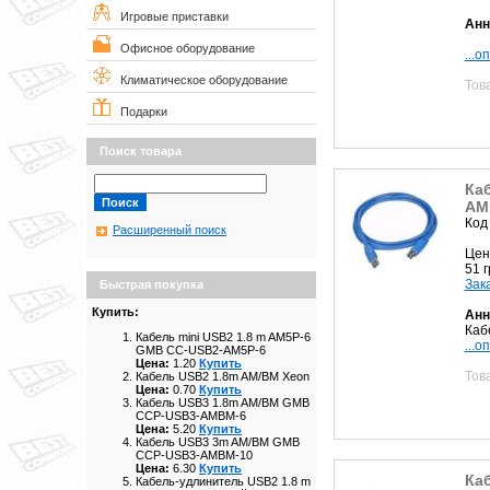
Игровые приставки
Анн
Офисное оборудование
...о
Климатическое оборудование
Тов
Подарки
Поиск товара
Ка
AM
Код
Расширенный поиск
Цен
51 
Зак
Быстрая покупка
Купить:
Анн
Каб
Кабель mini USB2 1.8 m AM5P-6
...о
GMB CC-USB2-AM5P-6
Цена:
1.20
Купить
Тов
Кабель USB2 1.8m AM/BM Xeon
Цена:
0.70
Купить
Кабель USB3 1.8m AM/BM GMB
CCP-USB3-AMBM-6
Цена:
5.20
Купить
Кабель USB3 3m AM/BM GMB
CCP-USB3-AMBM-10
Цена:
6.30
Купить
Ка
Кабель-удлинитель USB2 1.8 m