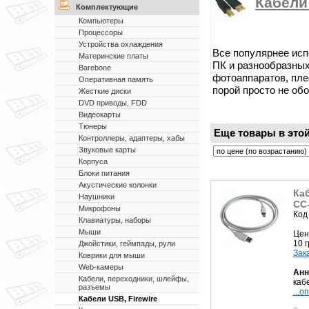
Кабели 
Комплектующие
Компьютеры
Процессоры
Устройства охлаждения
Все популярнее ис
Материнские платы
ПК и разнообразных
Barebone
фотоаппаратов, пле
Оперативная память
порой просто не обо
Жесткие диски
DVD приводы, FDD
Видеокарты
Тюнеры
Еще товары в этой
Контроллеры, адаптеры, хабы
Звуковые карты
Корпуса
Блоки питания
Акустические колонки
Ка
Наушники
CC
Микрофоны
Код
Клавиатуры, наборы
Мыши
Цен
10 
Джойстики, геймпады, рули
Зак
Коврики для мыши
Web-камеры
Анн
Кабели, переходники, шлейфы,
кабе
разъемы
...о
Кабели USB, Firewire